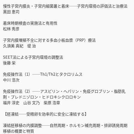
慢性子宮内膜炎・子宮内細菌叢と着床──子宮内環境の評価法と治療法
黒田 恵司
着床時期検査の実施法と有用性
松林 秀彦
子宮内膜増殖不全に対する多血小板血漿（PRP）療法
久須美 真紀 堤 治
SEET法による子宮内環境の調整法
後藤 栄
免疫操作法（1）──Th1/Th2とタクロリムス
中川 浩次
免疫操作法（2）──アスピリン・ヘパリン・免疫グロブリン・脂肪乳
剤・プレドニゾロン・ヒドロキシクロロキン
福井 淳史 山谷 文乃 柴原 浩章
【胚凍結──受精卵を効率的に安全に凍結する】
凍結胚移植の内膜調整──自然周期・ホルモン補充周期・排卵誘発周期
移植の概要と特質