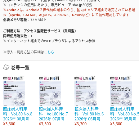
※コンテンツの使用にあたり、専用ビューアisho.jpが必要
※Androidは、Android２世代前の端末のうち、国内キャリア経由で販売されている端
末（Xperia、GALAXY、AQUOS、ARROWS、Nexusなど）にて動作確認しています
必要メモリ容量
72 MB以上
ご利用方法
アクセス型配信サービス（買切型）
同時使用端末数
1
※インターネット経由でのWEBブラウザによるアクセス参照
※導入・利用方法の詳細は
こちら
巻号一覧
臨床婦人科産
臨床婦人科産
臨床婦人科産
臨床婦人科産
科 Vol.80 No.8
科 Vol.80 No.7
科 Vol.80 No.6
科 Vol.80 No.
2026年 08月号
2026年 07月号
2026年 06月号
2026年 05月号
¥3,300
¥3,300
¥3,300
¥3,300