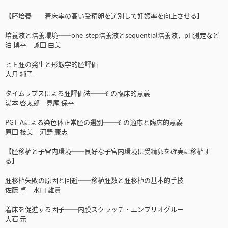
【胚培養──着床率の高い受精卵を選別して妊娠率を向上させる】
培養液と培養環境──one-step培養液とsequential培養液，pH測定など
泊 博幸 詠田 由美
ヒト胚の発生と形態学的胚評価
大月 純子
タイムラプスによる胚評価法──その臨床的意義
湯本 啓太郎 見尾 保幸
PGT-Aによる染色体正常胚の選別──その適応と臨床的意義
原田 枝美 河野 康志
【胚移植と子宮内環境──良好な子宮内環境に受精卵を確実に移植す
る】
胚移植失敗の原因と回避──移植胚数と胚移植の基本的手技
佐藤 卓 水口 雄貴
着床を促進する因子──内膜スクラッチ・エンブリオグルー
大石 元