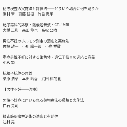
精液検査の実施法と評価法──どういう場合に何を疑うか
湯村 寧 齋藤 智樹 竹島 徹平
泌尿器科的診察・陰囊超音波・CT／MRI
大橋 正和 森田 伸也 高松 公晴
男性不妊のホルモン測定の適応と実施法
佐藤 雄一 小川 総一郎 小島 祥敬
重症男性不妊に対する染色体・遺伝子検査の適応と意義
小宮 顕
抗精子抗体の意義
柴原 浩章 本田 晴香 武田 和哉 他
【男性不妊──治療】
男性不妊症に用いられる薬物療法の種類と実施法
白石 晃司
精索静脈瘤根治術の適応と有効性
辻村 晃