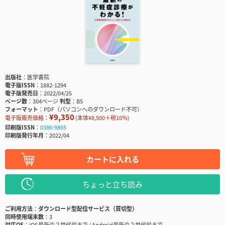
出版社
医学書院
電子版ISSN
1882-1294
電子版発売日
2022/04/25
ページ数
304ページ
判型
B5
フォーマット
PDF（パソコンへのダウンロード不可）
¥9,350
電子版販売価格：
(本体¥8,500＋税10％)
印刷版ISSN
0386-9865
印刷版発行年月
2022/04
カートに入れる
ちょっと立ち読み
ご利用方法
ダウンロード型配信サービス（買切型）
同時使用端末数
3
対応OS
iOS最新の２世代前まで / Android最新の２世代前まで