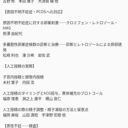
吉野 修 本田 雅子 大須賀 穣 他
【原因不明不妊症・PCOSへの対応】
原因不明不妊症に対する卵巣刺激──クロミフェン・レトロゾール・
hMG
熊澤 由紀代
多囊胞性卵巣症候群の診断と治療──診断とレトロゾールによる排卵誘
発
松崎 利也 湊 沙希 岩佐 武
【人工授精の実際】
子宮内授精と頸管内授精
木村 寛子 内田 浩
人工授精のタイミングとhCG投与，黄体補充のプロトコール
福原 理恵 淵之上 康平 横山 良仁
人工授精の際の精子調整・精子凍結の方法と留意点
福岡 美桜 山田 満稔 宇津野 宏樹 他
【男性不妊──検査】