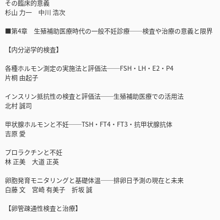
その臨床的意義
杉山 力一 中川 浩次
■第4章 生殖補助医療時代の一般不妊診療──検査や治療の意義と限界
【内分泌学的検査】
各種ホルモン測定の実施法と評価法──FSH・LH・E2・P4
片桐 由起子
インスリン抵抗性の検査と評価法──生殖補助医療での活用法
北村 誠司
甲状腺ホルモンと不妊──TSH・FT4・FT3・抗甲状腺抗体
吉原 愛
プロラクチンと不妊
林 正美 大道 正英
卵胞発育モニタリングと基礎体温──排卵日予測の現在と未来
白藤 文 宮崎 有美子 折坂 誠
【卵管疎通性検査と治療】