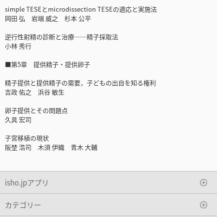
simple TESEとmicrodissection TESEの適応と実施法
岡田 弘 岩端 威之 杉本 公平
逆行性射精の診断と治療──精子採取法
小林 秀行
■第5章 提供精子・提供卵子
精子提供と提供精子の需要，子どもの出自を知る権利
吉政 佑之 浜谷 敏生
卵子提供とその問題点
久具 宏司
子宮移植の現状
阪埜 浩司 木須 伊織 青木 大輔
isho.jpアプリ
カテゴリー