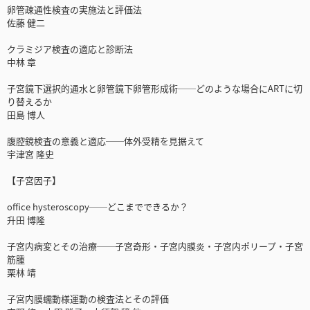
卵管疎通性検査の実施法と評価法
佐藤 健二
クラミジア検査の適応と診断法
中林 章
子宮鏡下選択的通水と卵管鏡下卵管形成術──どのような場合にARTに切
り替えるか
田島 博人
腹腔鏡検査の意義と適応──体外受精を見据えて
宇津宮 隆史
【子宮因子】
office hysteroscopy──どこまでできるか？
升田 博隆
子宮内病変とその治療──子宮奇形・子宮内膜炎・子宮内ポリープ・子宮
筋腫
栗林 靖
子宮内膜蠕動様運動の検査法とその評価