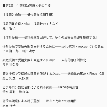
■第2章 生殖補助医療とその手技
【採卵と麻酔──低侵襲な採卵手術】
採卵困難症例と対応 採卵針の工夫など
瀬川 智也
【体外受精──受精失敗を回避して，多くの良好受精卵を獲得する】
体外受精で受精失敗を回避するために──split-ICSI・rescue-ICSIの意義
平岡 謙一郎 川井 清考
顕微授精で受精失敗を回避するために──人為的卵子活性化
長谷川 久隆
顕微授精で受精卵の障害を低減するために──紡錘体の確認とPiezo-ICSI
奥山 紀之 京野 廣一
ヒアルロン酸結合能による精子選別──PICSIの有用性
清水 勇聡 神山 洋
高倍率観察による精子選別──IMSIとZyMotの有用性
家田 祥子