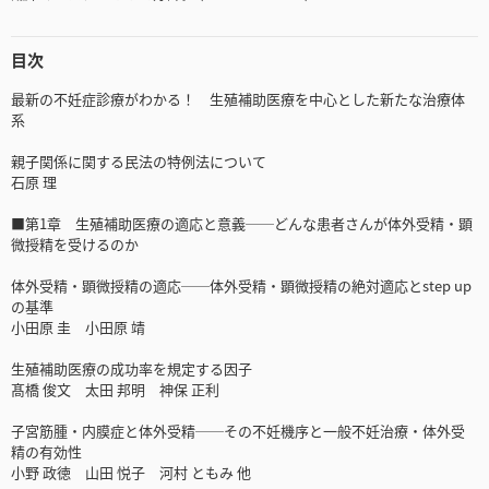
目次
最新の不妊症診療がわかる！ 生殖補助医療を中心とした新たな治療体
系
親子関係に関する民法の特例法について
石原 理
■第1章 生殖補助医療の適応と意義──どんな患者さんが体外受精・顕
微授精を受けるのか
体外受精・顕微授精の適応──体外受精・顕微授精の絶対適応とstep up
の基準
小田原 圭 小田原 靖
生殖補助医療の成功率を規定する因子
髙橋 俊文 太田 邦明 神保 正利
子宮筋腫・内膜症と体外受精──その不妊機序と一般不妊治療・体外受
精の有効性
小野 政徳 山田 悦子 河村 ともみ 他