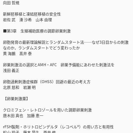
向田 哲規
新鮮胚移植と凍結胚移植の安全性
岩佐 武 湊 沙希 山本 由理
■第3章 生殖補助医療の調節卵巣刺激
卵胞発育の最新理論解説とランダムスタート法──なぜ3日目からの刺激
なのか，ランダムスタートでどう変わったか
黄 海鵬 髙井 泰
卵巣刺激法の選択とAMH・AFC 卵巣予備能にあわせた刺激法を
浅田 義正
卵胞過剰刺激症候群（OHSS）回避の最近の考え方
北原 慈和 岩瀬 明
【卵巣刺激薬】
クロミフェン・レトロゾールを用いた調節卵巣刺激
唐木田 真也 加藤 恵一
rFSH製剤・ホリトロピンデルタ（レコベル®）の用い方と有用性
松山 玲子 藤本 晃久 西井 修