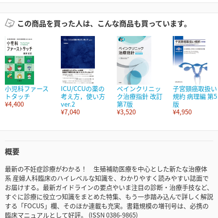
この商品を買った人は、こんな商品も買っています。
小児科ファース
ICU/CCUの薬の
ペインクリニッ
子宮頸癌取扱い
トタッチ
考え方，使い方
ク治療指針 改訂
規約 病理編 第5
¥4,400
ver.2
第7版
版
¥7,040
¥3,520
¥4,950
概要
最新の不妊症診療がわかる！ 生殖補助医療を中心とした新たな治療体
系 産婦人科臨床のハイレベルな知識を、わかりやすく読みやすい誌面で
お届けする。最新ガイドラインの要点やいま注目の診断・治療手技など、
すぐに診療に役立つ知識をまとめた特集、もう一歩踏み込んで詳しく解説
する「FOCUS」欄、そのほか連載も充実。書籍規模の増刊号は、必携の
臨床マニュアルとして好評。 (ISSN 0386-9865)