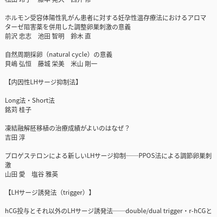
ホルモン受容体陽性乳がん患者に対する妊孕性温存療法におけるアロマ
ターゼ阻害薬を併用した調整卵巣刺激の意義
前沢 忠志 池田 智明 鈴木 直
自然周期採卵（natural cycle）の意義
貝嶋 弘恒 藤城 栄美 米山 剛一
【内因性LHサージ抑制法】
Long法・Short法
銘苅 桂子
凍結融解胚移植の治療成績がよいのはなぜ？
吉田 淳
プロゲステロンによる新しいLHサージ抑制──PPOS法による調節卵巣刺
激
山田 愛 塩谷 雅英
【LHサージ誘発法（trigger）】
hCG投与とそれ以外のLHサージ誘発法──double/dual trigger・r-hCGと