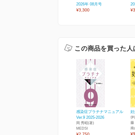
2026年 08月号
2
¥3,300
¥3
この商品を買った人
感染症プラチナマニュアル
妊
Ver.9 2025-2026
伊
藤
岡 秀昭(著)
南
MEDSI
¥9
¥2,750