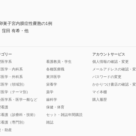
卵巣子宮内膜症性嚢胞の1例
 一貴，窪田 有希・他
テゴリー
アカウントサービス
礎医学系
看護教員・学生
個人情報の確認・変更
床医学・内科系
各種医療職
メールアドレスの確認・変
床医学・外科系
東洋医学
パスワードの変更
床医学（領域別）
栄養学
かかりつけ書店の確認・変
床医学（テーマ別）
薬学
マイ本棚
会医学系・医学一般など
歯科学
購入履歴
礎看護
保健・体育
床看護（診療科・技術）
セット・雑誌年間購読
床看護（専門別）
雑誌
健・助産