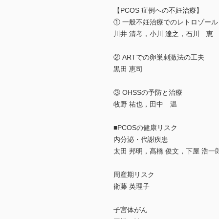
【PCOS 症例への不妊治療】
① 一般不妊治療でのレトロゾー
川井 清考，小川 達之，石川 恵
② ARTでの卵巣刺激法の工夫
黒田 恵司
③ OHSSの予防と治療
牧野 祐也，田中 温
■PCOSの健康リスク
内分泌・代謝疾患
太田 邦明，髙橋 俊文，下屋 浩一
周産期リスク
衛藤 英理子
子宮体がん