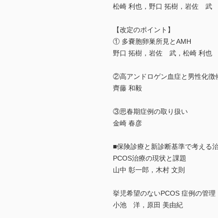
松崎 利也，野口 拓樹，岩佐 武
【改定のポイント】
① 多嚢胞卵巣所見とAMH
野口 拓樹，岩佐 武，松崎 利也
②高アンドロゲン血症と男性化徴
齊藤 和毅
③思春期症例の取り扱い
金崎 春彦
■保険診療と新診断基準で考える
PCOS治療の現状と課題
山中 彰一郎，木村 文則
挙児希望のないPCOS 症例の管理
小池 洋，原田 美由紀