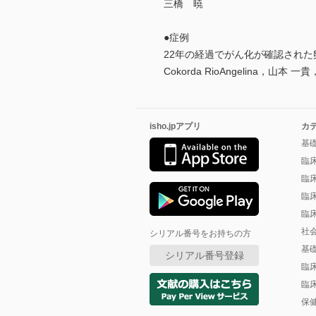
三橋 暁
●症例
22年の経過でがん化が確認された
Cokorda RioAngelina，山本
isho.jpアプリ
カ
基
臨
臨
臨
臨
社
シリアル番号をお持ちの方
基
シリアル番号登録
臨
臨
保