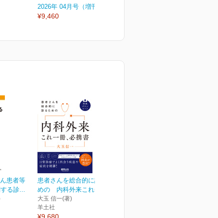
2026年 04月号（増刊号）
2026年 04月号
2
¥9,460
¥3,300
¥
がん患者等
患者さんを総合的に診るた
る診...
めの 内科外来これ一冊...
)
大玉 信一(著)
羊土社
¥9,680