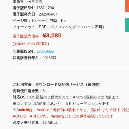
出版社
医学書院
電子版ISSN
1882-1294
電子版発売日
2025/04/07
ページ数
100ページ
判型
B5
フォーマット
PDF（パソコンへのダウンロード不可）
¥3,080
電子版販売価格：
(本体¥2,800＋税10％)
印刷版ISSN
0386-9865
印刷版発行年月
2025/03
ご利用方法
ダウンロード型配信サービス（買切型）
同時使用端末数
3
対応OS
iOS最新の２世代前まで / Android最新の２世代前まで
※コンテンツの使用にあたり、専用ビューアisho.jpが必要
※Androidは、Android２世代前の端末のうち、国内キャリア経由で販
AQUOS、ARROWS、Nexusなど）にて動作確認しています
必要メモリ容量
16 MB以上