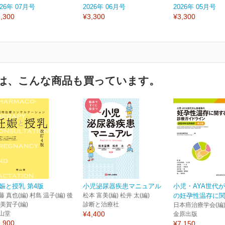
026年 07月号
2026年 06月号
2026年 05月号
,300
¥3,300
¥3,300
は、こんな商品も買っています。
娠と授乳 第4版
小児泌尿器疾患マニュアル
小児・AYA世代
藤 真也(編) 村島 温子(編) 後
松本 富美(編) 松井 太(編)
の妊孕性温存に関す
 美賀子(編)
診断と治療社
日本癌治療学会(編
山堂
¥4,400
金原出版
,900
¥7,150