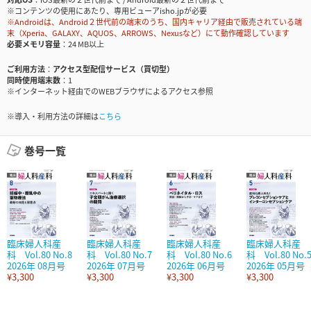
※コンテンツの使用にあたり、専用ビューアisho.jpが必要
※Androidは、Android２世代前の端末のうち、国内キャリア経由で販売されている端
末（Xperia、GALAXY、AQUOS、ARROWS、Nexusなど）にて動作確認しています
必要メモリ容量
24 MB以上
ご利用方法
アクセス型配信サービス（買切型）
同時使用端末数
1
※インターネット経由でのWEBブラウザによるアクセス参照
※導入・利用方法の詳細は
こちら
巻号一覧
臨床婦人科産
臨床婦人科産
臨床婦人科産
臨床婦人科産
科 Vol.80 No.8
科 Vol.80 No.7
科 Vol.80 No.6
科 Vol.80 No.
2026年 08月号
2026年 07月号
2026年 06月号
2026年 05月号
¥3,300
¥3,300
¥3,300
¥3,300