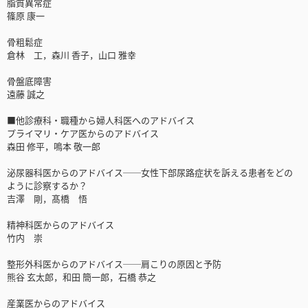
脂質異常症
篠原 康一
骨粗鬆症
倉林 工，森川 香子，山口 雅幸
骨盤底障害
遠藤 誠之
■他診療科・職種から婦人科医へのアドバイス
プライマリ・ケア医からのアドバイス
森田 修平，鳴本 敬一郎
泌尿器科医からのアドバイス──女性下部尿路症状を訴える患者をどの
ように診察するか？
吉澤 剛，髙橋 悟
精神科医からのアドバイス
竹内 崇
整形外科医からのアドバイス──肩こりの原因と予防
熊谷 玄太郎，和田 簡一郎，石橋 恭之
産業医からのアドバイス