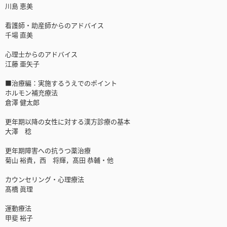
川島 恵美
看護師・助産師からのアドバイス
千場 直美
心理士からのアドバイス
江藤 亜矢子
■治療編：実施するうえでのポイント
ホルモン補充療法
倉澤 健太郎
更年期以降の女性に対する漢方診療の基本
大澤 稔
更年期障害への抗うつ薬治療
菊山 裕貴，西 将輝，髙田 恭輔・他
カウンセリング・心理療法
髙橋 眞理
運動療法
甲斐 裕子