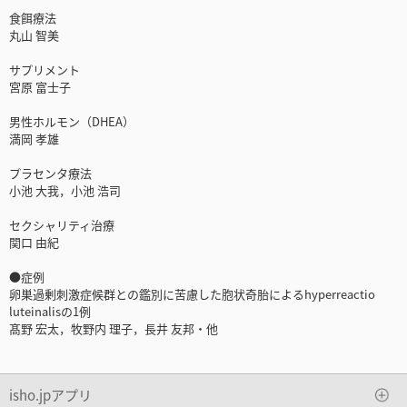
食餌療法
丸山 智美
サプリメント
宮原 富士子
男性ホルモン（DHEA）
満岡 孝雄
プラセンタ療法
小池 大我，小池 浩司
セクシャリティ治療
関口 由紀
●症例
卵巣過剰刺激症候群との鑑別に苦慮した胞状奇胎によるhyperreactio
luteinalisの1例
髙野 宏太，牧野内 理子，長井 友邦・他
isho.jpアプリ