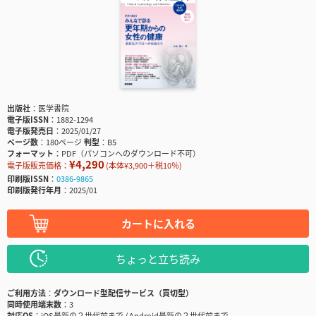
出版社
医学書院
電子版ISSN
1882-1294
電子版発売日
2025/01/27
ページ数
180ページ
判型
B5
フォーマット
PDF（パソコンへのダウンロード不可）
¥4,290
電子版販売価格：
(本体¥3,900＋税10％)
印刷版ISSN
0386-9865
印刷版発行年月
2025/01
カートに入れる
ちょっと立ち読み
ご利用方法
ダウンロード型配信サービス（買切型）
同時使用端末数
3
対応OS
iOS最新の２世代前まで / Android最新の２世代前まで