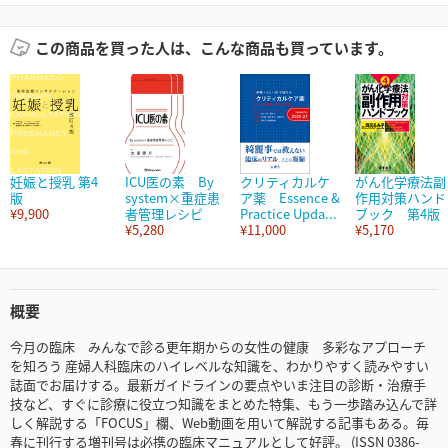
この商品を買った人は、こんな商品も買っています。
妊娠と授乳 第4
ICU医の素 By
クリティカルケ
がん化学療法副
版
system×重症患
ア薬 Essence &
作用対策ハンド
¥9,900
者管理レシピ
Practice Upda...
ブック 第4版
¥5,280
¥11,000
¥5,170
概要
今月の臨床 みんなで診る更年期からの女性の健康 多彩なアプローチ
を知ろう 産婦人科臨床のハイレベルな知識を、わかりやすく読みやすい
誌面でお届けする。最新ガイドラインの要点やいま注目の診断・治療手
技など、すぐに診療に役立つ知識をまとめた特集、もう一歩踏み込んで詳
しく解説する「FOCUS」欄、Web動画を用いて解説する記事もある。毎
春に刊行する増刊号は必携の臨床マニュアルとして好評。 (ISSN 0386-