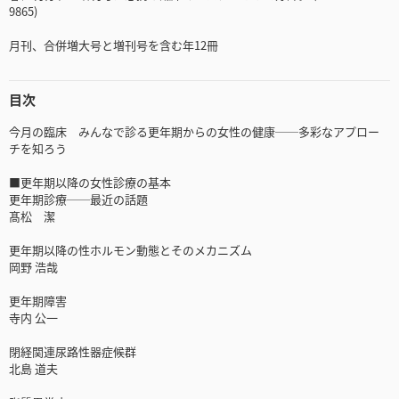
9865)
月刊、合併増大号と増刊号を含む年12冊
目次
今月の臨床 みんなで診る更年期からの女性の健康──多彩なアプロー
チを知ろう
■更年期以降の女性診療の基本
更年期診療──最近の話題
髙松 潔
更年期以降の性ホルモン動態とそのメカニズム
岡野 浩哉
更年期障害
寺内 公一
閉経関連尿路性器症候群
北島 道夫