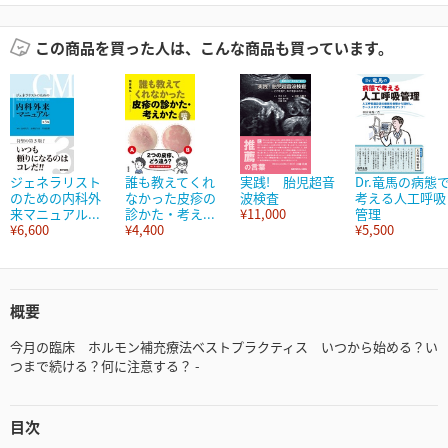
この商品を買った人は、こんな商品も買っています。
ジェネラリスト
誰も教えてくれ
実践! 胎児超音
Dr.竜馬の病態
のための内科外
なかった皮疹の
波検査
考える人工呼吸
来マニュアル...
診かた・考え...
¥11,000
管理
¥6,600
¥4,400
¥5,500
概要
今月の臨床 ホルモン補充療法ベストプラクティス いつから始める？い
つまで続ける？何に注意する？ -
目次