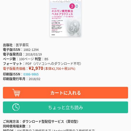
出版社
医学書院
電子版ISSN
1882-1294
電子版発売日
2018/03/19
ページ数
100ページ
判型
B5
フォーマット
PDF（パソコンへのダウンロード不可）
¥2,970
電子版販売価格：
(本体¥2,700＋税10％)
印刷版ISSN
0386-9865
印刷版発行年月
2018/02
カートに入れる
ちょっと立ち読み
ご利用方法
ダウンロード型配信サービス（買切型）
同時使用端末数
3
対応OS
iOS最新の２世代前まで / Android最新の２世代前まで