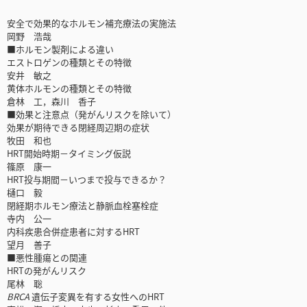
安全で効果的なホルモン補充療法の実施法
岡野 浩哉
■ホルモン製剤による違い
エストロゲンの種類とその特徴
安井 敏之
黄体ホルモンの種類とその特徴
倉林 工，森川 香子
■効果と注意点（発がんリスクを除いて）
効果が期待できる閉経周辺期の症状
牧田 和也
HRT開始時期－タイミング仮説
篠原 康一
HRT投与期間－いつまで投与できるか？
樋口 毅
閉経期ホルモン療法と静脈血栓塞栓症
寺内 公一
内科疾患合併症患者に対するHRT
望月 善子
■悪性腫瘍との関連
HRTの発がんリスク
尾林 聡
BRCA
遺伝子変異を有する女性へのHRT