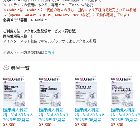
※コンテンツの使用にあたり、専用ビューアisho.jpが必要
※Androidは、Android２世代前の端末のうち、国内キャリア経由で販売されている端
末（Xperia、GALAXY、AQUOS、ARROWS、Nexusなど）にて動作確認しています
必要メモリ容量
48 MB以上
ご利用方法
アクセス型配信サービス（買切型）
同時使用端末数
1
※インターネット経由でのWEBブラウザによるアクセス参照
※導入・利用方法の詳細は
こちら
巻号一覧
臨床婦人科産
臨床婦人科産
臨床婦人科産
臨床婦人科産
科 Vol.80 No.8
科 Vol.80 No.7
科 Vol.80 No.6
科 Vol.80 No.
2026年 08月号
2026年 07月号
2026年 06月号
2026年 05月号
¥3,300
¥3,300
¥3,300
¥3,300