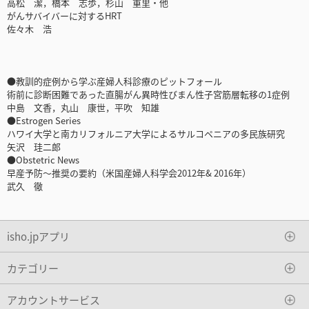
高松 潔，橋本 志歩，杉山 重里・他
がんサバイバーに対するHRT
佐々木 浩
●教訓的症例から学ぶ産婦人科診療のピットフォール
術前に診断困難であった直腸がん異時性びまん性子宮筋層転移の1症例
中島 文香，丸山 康世，平吹 知雄
●Estrogen Series
ハワイ大学と南カリフォルニア大学によるサルコペニアの多民族研究
矢沢 珪二郎
●Obstetric News
早産予防～推奨の要約（米国産婦人科学会2012年& 2016年）
武久 徹
isho.jpアプリ
カテゴリー
アカウントサービス