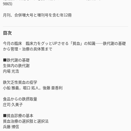
9865)
月刊、合併増大号と増刊号を含む年12冊
目次
今月の臨床 臨床力をグッとUPさせる「貧血」の知識──鉄代謝の基礎
から管理・治療の具体策まで
■鉄代謝の基礎
生体内の鉄代謝
内場 光浩
鉄欠乏性貧血の疫学
小船 雅義，堀口 拓人，後藤 亜香利
食品からの鉄摂取量
庄司 久美子
■貧血診療の基本
貧血治療の選択肢と選択法
兵藤 博信