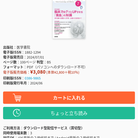
出版社
医学書院
電子版ISSN
1882-1294
電子版発売日
2024/07/01
ページ数
100ページ
判型
B5
フォーマット
PDF（パソコンへのダウンロード不可）
¥3,080
電子版販売価格：
(本体¥2,800＋税10％)
印刷版ISSN
0386-9865
印刷版発行年月
2024/06
カートに入れる
ちょっと立ち読み
ご利用方法
ダウンロード型配信サービス（買切型）
同時使用端末数
3
対応OS
iOS最新の２世代前まで / Android最新の２世代前まで