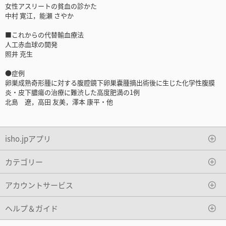
女性アスリートの貧血の診かた
中村 寛江，能瀬 さやか
■これからの代替輸血療法
人工赤血球の開発
照井 克生
●症例
卵巣成熟奇形腫に対する腹腔鏡下卵巣嚢腫摘出術後に生じた化学性腹膜
炎・皮下膿瘍の治療に難渋した高度肥満の1例
北島 遼，高田 友美，澤本 康平・他
isho.jpアプリ
カテゴリー
アカウントサービス
ヘルプ＆ガイド