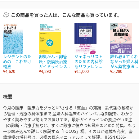
この商品を買った人は、こんな商品も買っています。
レジデントのた
卵巣がん・卵管
ジェネラリスト
誰も教えてくれ
めの これだけ
癌・腹膜癌治療
のための内科診
なかった婦人科
輸液
ガイドライン 2...
断リファレン...
がん薬物療法...
¥4,620
¥4,290
¥11,000
¥5,280
概要
今月の臨床 臨床力をグッとUPさせる「貧血」の知識 鉄代謝の基礎か
ら管理・治療の具体策まで 産婦人科臨床のハイレベルな知識を、わかり
やすく読みやすい誌面でお届けする。最新ガイドラインの要点やいま注
目の診断・治療手技など、すぐに診療に役立つ知識をまとめた特集、もう
一歩踏み込んで詳しく解説する「FOCUS」欄、そのほか連載も充実。書
籍規模の増刊号は、必携の臨床マニュアルとして好評。 (ISSN 0386-