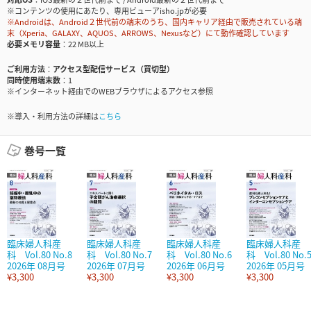
※コンテンツの使用にあたり、専用ビューアisho.jpが必要
※Androidは、Android２世代前の端末のうち、国内キャリア経由で販売されている端
末（Xperia、GALAXY、AQUOS、ARROWS、Nexusなど）にて動作確認しています
必要メモリ容量
22 MB以上
ご利用方法
アクセス型配信サービス（買切型）
同時使用端末数
1
※インターネット経由でのWEBブラウザによるアクセス参照
※導入・利用方法の詳細は
こちら
巻号一覧
臨床婦人科産
臨床婦人科産
臨床婦人科産
臨床婦人科産
科 Vol.80 No.8
科 Vol.80 No.7
科 Vol.80 No.6
科 Vol.80 No.
2026年 08月号
2026年 07月号
2026年 06月号
2026年 05月号
¥3,300
¥3,300
¥3,300
¥3,300