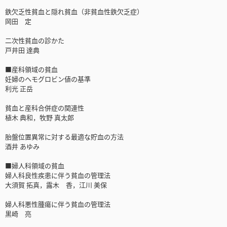
鉄欠乏性貧血と隠れ貧血（非貧血性鉄欠乏症）
岡田 定
二次性貧血の診かた
戸井田 達典
■産科領域の貧血
妊婦のヘモグロビン値の基準
利光 正岳
貧血と産科合併症の関連性
植木 典和，牧野 真太郎
胎盤位置異常に対する最適な貯血の方法
酒井 あゆみ
■婦人科領域の貧血
婦人科良性疾患に伴う貧血の管理法
大須賀 拓真，露木 香，江川 美保
婦人科悪性腫瘍に伴う貧血の管理法
黒崎 亮