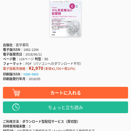
出版社
医学書院
電子版ISSN
1882-1294
電子版発売日
2018/06/11
ページ数
116ページ
判型
B5
フォーマット
PDF（パソコンへのダウンロード不可）
¥2,970
電子版販売価格：
(本体¥2,700＋税10％)
印刷版ISSN
0386-9865
印刷版発行年月
2018/05
カートに入れる
ちょっと立ち読み
ご利用方法
ダウンロード型配信サービス（買切型）
同時使用端末数
3
対応OS
iOS最新の２世代前まで / Android最新の２世代前まで