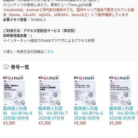
※コンテンツの使用にあたり、専用ビューアisho.jpが必要
※Androidは、Android２世代前の端末のうち、国内キャリア経由で販売されている端
末（Xperia、GALAXY、AQUOS、ARROWS、Nexusなど）にて動作確認しています
必要メモリ容量
70 MB以上
ご利用方法
アクセス型配信サービス（買切型）
同時使用端末数
1
※インターネット経由でのWEBブラウザによるアクセス参照
※導入・利用方法の詳細は
こちら
巻号一覧
臨床婦人科産
臨床婦人科産
臨床婦人科産
臨床婦人科産
科 Vol.80 No.8
科 Vol.80 No.7
科 Vol.80 No.6
科 Vol.80 No.
2026年 08月号
2026年 07月号
2026年 06月号
2026年 05月号
¥3,300
¥3,300
¥3,300
¥3,300