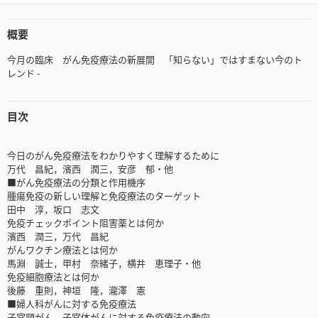
概要
今月の臨床 がん免疫療法の新展開 「知らない」ではすまない今のト
レンド -
目次
今日のがん免疫療法をわかりやすく理解するために
万代 昌紀，濱西 潤三，安彦 郁・他
■がん免疫療法の分類と作用機序
腫瘍免疫の新しい理解と免疫療法のターゲット
田中 淳，坂口 志文
免疫チェックポイント阻害薬とは何か
濱西 潤三，万代 昌紀
がんワクチン療法とは何か
馬淵 誠士，甲村 奈緒子，横井 恵理子・他
免疫細胞療法とは何か
後藤 重則，神垣 隆，瀧澤 憲
■婦人科がんに対する免疫療法
子宮頸がん，子宮体がんに対する免疫療法の動向