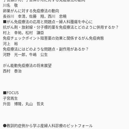
川名 敬
卵巣がんに対する免疫療法の動向
長谷川 幸清，佐藤 翔，西川 忠曉
■がん免疫療法の応用と問題点－婦人科腫瘍を中心に
抗がん剤・放射線・分子標的薬を免疫療法とどのように併用するか？
村上 幸祐，松村 謙臣
免疫チェックポイント阻害薬の効果と関係するがん免疫病態
河上 裕
免疫療法にはどのような問題点・副作用があるか？
河野 光一郎，牛嶋 公生
がん能動免疫療法の将来展望
西村 泰治
■FOCUS
子宮再生
升田 博隆，丸山 哲夫
●教訓的症例から学ぶ産婦人科診療のピットフォール