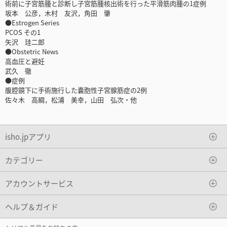
術前に子宮筋腫と診断し子宮筋腫核出術を行った平滑筋肉腫の1症例
坂本 公彦，木村 友沢，角田 肇
●Estrogen Series
PCOS その1
矢沢 珪二郎
●Obstetric News
高血圧と避妊
武久 徹
●症例
腹腔鏡下に手術施行した嚢胞性子宮腺筋症の2例
佐々木 高綱，松浦 美幸，山田 弘次・他
isho.jpアプリ
カテゴリー
アカウントサービス
ヘルプ＆ガイド