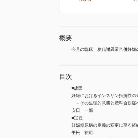
概要
今月の臨床 糖代謝異常合併妊娠
目次
■成因
妊娠におけるインスリン抵抗性の
－その生理的意義と産科合併症
安日 一郎
■定義
妊娠糖尿病の定義の変更に至る経
平松 祐司