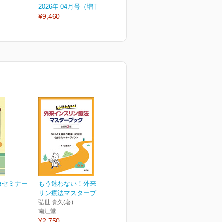
2026年 04月号（増刊号）
2026年 04月号
2
¥9,460
¥3,300
¥
急セミナー
もう迷わない！外来インス
リン療法マスターブック...
弘世 貴久(著)
南江堂
¥2,750