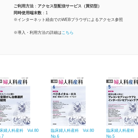
ご利用方法
アクセス型配信サービス（買切型）
同時使用端末数
1
※インターネット経由でのWEBブラウザによるアクセス参照
※導入・利用方法の詳細は
こちら
床婦人科産科 Vol.80
臨床婦人科産科 Vol.80
臨床婦人科産科 Vo
.7
No.6
No.5