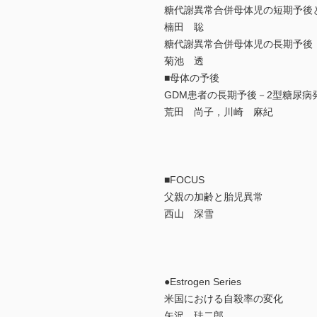
糖代謝異常合併母体児の短期予後
楠田 聡
糖代謝異常合併母体児の長期予後
菊池 透
■母体の予後
GDM患者の長期予後－2型糖尿病
荒田 尚子，川崎 麻紀
■FOCUS
父親の加齢と胎児異常
西山 深雪
●Estrogen Series
米国における自殺率の変化
矢沢 珪二郎