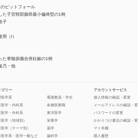
療のピットフォール
した子宮頸部腺癌最小偏倚型の1例
佳子
用（I）
った脊髄損傷合併妊娠の1例
綾乃・他
テゴリー
アカウントサービス
礎医学系
看護教員・学生
個人情報の確認・変更
床医学・内科系
各種医療職
メールアドレスの確認・変
床医学・外科系
東洋医学
パスワードの変更
床医学（領域別）
栄養学
かかりつけ書店の確認・変
床医学（テーマ別）
薬学
マイ本棚
会医学系・医学一般など
歯科学
購入履歴