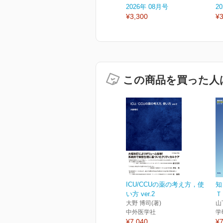
2026年 08月号
2
¥3,300
¥3
この商品を買った人
ICU/CCUの薬の考え方，使
知
い方 ver.2
Ｔ
大野 博司(著)
山
中外医学社
学
¥7,040
¥7