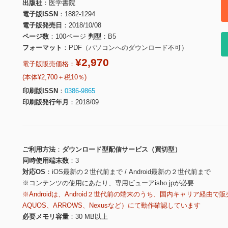
出版社
医学書院
電子版ISSN
1882-1294
電子版発売日
2018/10/08
ページ数
100ページ
判型
B5
フォーマット
PDF（パソコンへのダウンロード不可）
¥2,970
電子版販売価格：
(本体¥2,700＋税10％)
印刷版ISSN
0386-9865
印刷版発行年月
2018/09
ご利用方法
ダウンロード型配信サービス（買切型）
同時使用端末数
3
対応OS
iOS最新の２世代前まで / Android最新の２世代前まで
※コンテンツの使用にあたり、専用ビューアisho.jpが必要
※Androidは、Android２世代前の端末のうち、国内キャリア経由で販
AQUOS、ARROWS、Nexusなど）にて動作確認しています
必要メモリ容量
30 MB以上