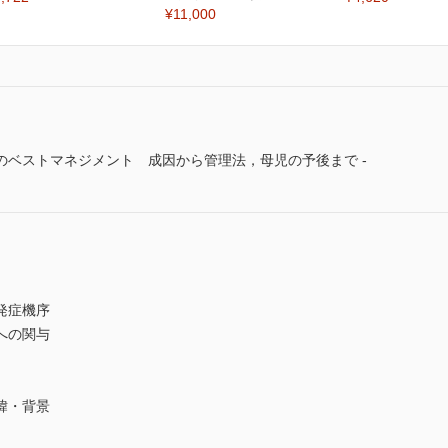
¥11,000
のベストマネジメント 成因から管理法，母児の予後まで -
発症機序
への関与
緯・背景