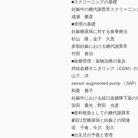
■スクリーニングの基礎
妊娠中の糖代謝異常スクリーニン
成瀬 勝彦
■管理の基礎
妊娠糖尿病に対する食事療法
杉山 隆，金子 久恵
多胎妊娠における糖代謝異常
竹田 善治
■血糖管理・薬物治療の進歩
持続血糖モニタリング（CGM）
山下 洋
sensor augmented pump
和栗 雅子
妊娠中における経口血糖降下薬の
安田 重光，野田 光彦
■産科救急としての糖代謝異常
劇症1型糖尿病と妊娠との関連
堤 千春，今川 彰久
■出生児の予後と管理