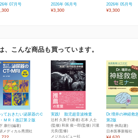
026年 07月号
2026年 06月号
2026年 05月号
,300
¥3,300
¥3,300
は、こんな商品も買っています。
っておきたい泌尿器のＣ
実践! 胎児超音波検査
Dr.増井の神経救
・ＭＲＩ改訂第２版
辻村 久美子(著者) 石本 人士
第2版
(監修) 和泉 俊一郎(監修) 川瀧
下 康行(編著)
増井 伸高(著)
元良(監修)
研メディカル秀潤社
日本医事新報社
メジカルビュー社
,722
¥4,620