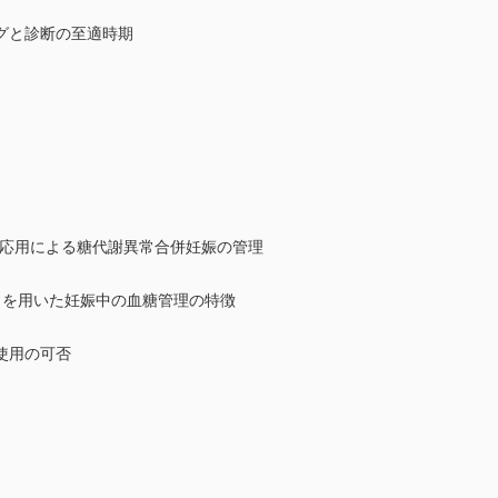
グと診断の至適時期
の応用による糖代謝異常合併妊娠の管理
 （SAP）を用いた妊娠中の血糖管理の特徴
使用の可否