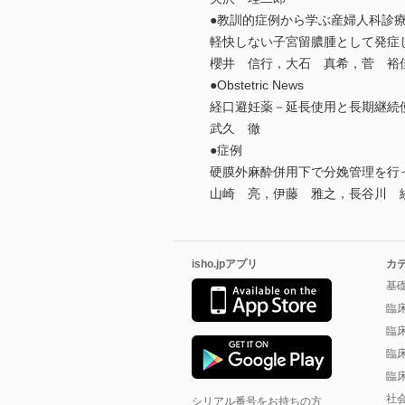
●教訓的症例から学ぶ産婦人科診
軽快しない子宮留膿腫として発症
櫻井 信行，大石 真希，菅 裕
●Obstetric News
経口避妊薬－延長使用と長期継続使
武久 徹
●症例
硬膜外麻酔併用下で分娩管理を行
山崎 亮，伊藤 雅之，長谷川 
isho.jpアプリ
カ
基
臨
臨
臨
臨
社
シリアル番号をお持ちの方