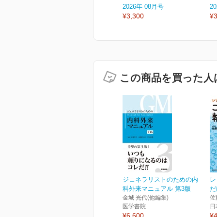
2026年 08月号
2
¥3,300
¥3
この商品を買った人
ジェネラリストのための内
レ
科外来マニュアル 第3版
だ
金城 光代(他編集)
佐
医学書院
日
¥6,600
¥4