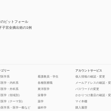
療のピットフォール
下子宮全摘出術の1例
テゴリー
アカウントサービス
礎医学系
看護教員・学生
個人情報の確認・変更
床医学・内科系
各種医療職
メールアドレスの確認・変
床医学・外科系
東洋医学
パスワードの変更
床医学（領域別）
栄養学
かかりつけ書店の確認・変
床医学（テーマ別）
薬学
マイ本棚
会医学系・医学一般など
歯科学
購入履歴