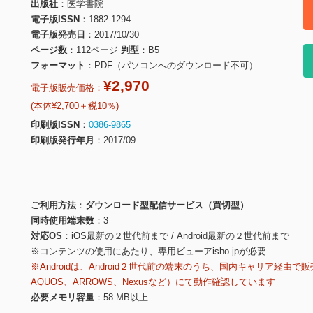
出版社
医学書院
電子版ISSN
1882-1294
電子版発売日
2017/10/30
ページ数
112ページ
判型
B5
フォーマット
PDF（パソコンへのダウンロード不可）
¥2,970
電子版販売価格：
(本体¥2,700＋税10％)
印刷版ISSN
0386-9865
印刷版発行年月
2017/09
ご利用方法
ダウンロード型配信サービス（買切型）
同時使用端末数
3
対応OS
iOS最新の２世代前まで / Android最新の２世代前まで
※コンテンツの使用にあたり、専用ビューアisho.jpが必要
※Androidは、Android２世代前の端末のうち、国内キャリア経由で販
AQUOS、ARROWS、Nexusなど）にて動作確認しています
必要メモリ容量
58 MB以上