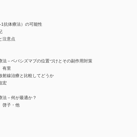
-1抗体療法）の可能性
紀
と注意点
療法－ベバシズマブの位置づけとその副作用対策
 有里
放射線治療と比較してどうか
信宏
療法－何が最適か？
 啓子・他