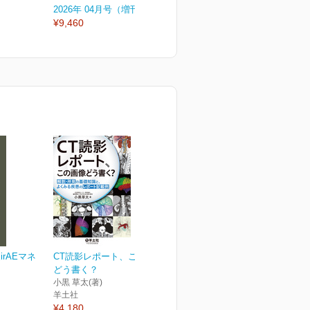
2026年 04月号（増刊号）
2026年 04月号
2
¥9,460
¥3,300
¥
rAEマネ
CT読影レポート、この画像
どう書く？
小黒 草太(著)
羊土社
¥4,180