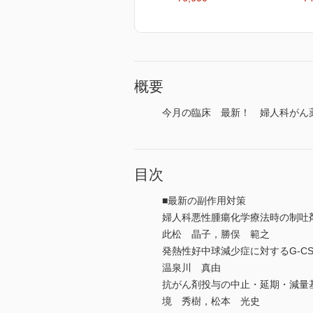
概要
今月の臨床 最新！ 婦人科がん
目次
■最新の副作用対策
婦人科悪性腫瘍化学療法時の制吐
此松 晶子，勝俣 範之
発熱性好中球減少症に対するG-C
温泉川 真由
抗がん剤投与の中止・延期・減量
境 秀樹，松本 光史