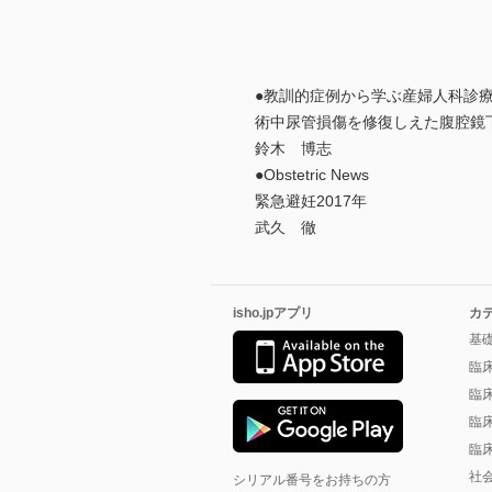
●教訓的症例から学ぶ産婦人科診
術中尿管損傷を修復しえた腹腔鏡
鈴木 博志
●Obstetric News
緊急避妊2017年
武久 徹
isho.jpアプリ
カ
基
臨
臨
臨
臨
社
シリアル番号をお持ちの方