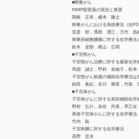
■卵巣がん
PARP阻害薬の現況と展望
関根 正幸，榎本 隆之
卵巣がんにおける免疫療法（抗PD
安彦 郁，濱西 潤三，万代 昌
卵巣胚細胞腫瘍に対する化学療法
鈴木 史朗，梶山 広明
■子宮頸がん
子宮頸がん治療に対する最新化学
馬淵 誠士，甲村 奈緒子，松本
子宮頸がん術後の補助化学療法は
的田 眞紀，谷川 輝美，竹島 
■子宮体がん
子宮体がんに対する初回補助化学
野村 弘行，岩佐 尚美，早乙女
再発子宮体がんに対する化学療法
竹内 聡
子宮肉腫に対する化学療法
高野 忠夫