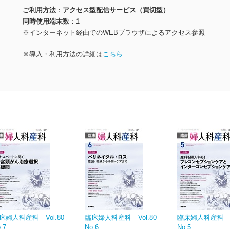
ご利用方法
アクセス型配信サービス（買切型）
同時使用端末数
1
※インターネット経由でのWEBブラウザによるアクセス参照
※導入・利用方法の詳細は
こちら
床婦人科産科 Vol.80
臨床婦人科産科 Vol.80
臨床婦人科産科 Vo
.7
No.6
No.5