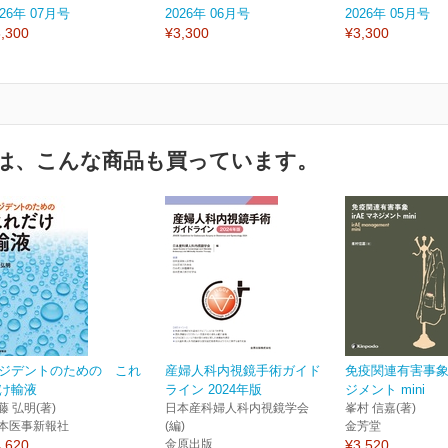
026年 07月号
2026年 06月号
2026年 05月号
,300
¥3,300
¥3,300
は、こんな商品も買っています。
ジデントのための これ
産婦人科内視鏡手術ガイド
免疫関連有害事象i
け輸液
ライン 2024年版
ジメント mini
藤 弘明(著)
日本産科婦人科内視鏡学会
峯村 信嘉(著)
本医事新報社
(編)
金芳堂
,620
金原出版
¥3,520