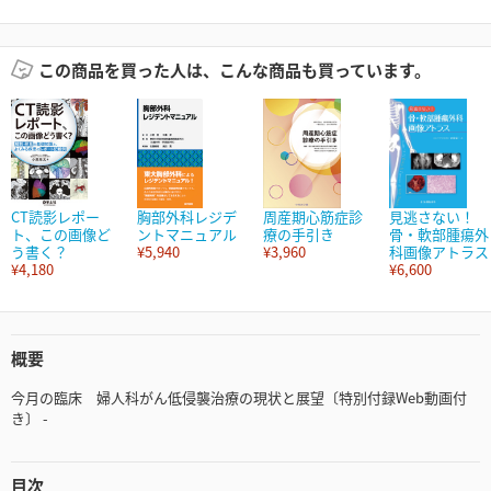
この商品を買った人は、こんな商品も買っています。
CT読影レポー
胸部外科レジデ
周産期心筋症診
見逃さない！
ト、この画像ど
ントマニュアル
療の手引き
骨・軟部腫瘍外
う書く？
¥5,940
¥3,960
科画像アトラス
¥4,180
¥6,600
概要
今月の臨床 婦人科がん低侵襲治療の現状と展望〔特別付録Web動画付
き〕 -
目次