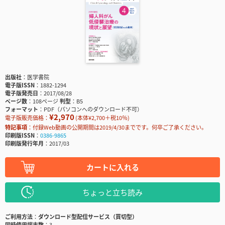
出版社
医学書院
電子版ISSN
1882-1294
電子版発売日
2017/08/28
ページ数
108ページ
判型
B5
フォーマット
PDF（パソコンへのダウンロード不可）
¥2,970
電子版販売価格：
(本体¥2,700＋税10％)
特記事項
付録Web動画の公開期間は2019/4/30までです。何卒ご了承ください。
印刷版ISSN
0386-9865
印刷版発行年月
2017/03
カートに入れる
ちょっと立ち読み
ご利用方法
ダウンロード型配信サービス（買切型）
同時使用端末数
3