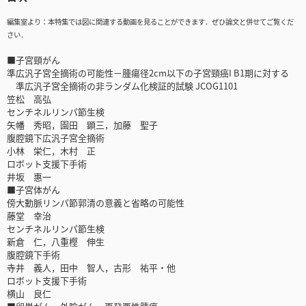
編集室より：本特集では図に関連する動画を見ることができます．ぜひ論文と併せてご覧くだ
さい．
■子宮頸がん
準広汎子宮全摘術の可能性－腫瘍径2cm以下の子宮頸癌I B1期に対する
準広汎子宮全摘術の非ランダム化検証的試験 JCOG1101
笠松 高弘
センチネルリンパ節生検
矢幡 秀昭，園田 顕三，加藤 聖子
腹腔鏡下広汎子宮全摘術
小林 栄仁，木村 正
ロボット支援下手術
井坂 惠一
■子宮体がん
傍大動脈リンパ節郭清の意義と省略の可能性
藤堂 幸治
センチネルリンパ節生検
新倉 仁，八重樫 伸生
腹腔鏡下手術
寺井 義人，田中 智人，古形 祐平・他
ロボット支援下手術
横山 良仁