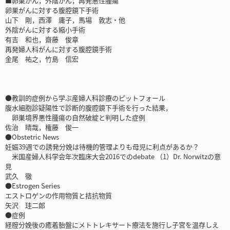
■卵巣がん，外陰がん，再発悪性腫瘍
卵巣がんに対する腹腔鏡下手術
山下 剛，西澤 庸子，馬場 敦志・他
外陰がんに対する縮小手術
有吉 和也，齋藤 俊章
再発婦人科がんに対する腹腔鏡手術
金尾 祐之，竹島 信宏
●教訓的症例から学ぶ産婦人科診療のピットフォール
腹水細胞診疑陽性で診断的腹腔鏡下手術を行った結果，
卵巣境界悪性腫瘍の自然破綻と判明した症例
佐治 晴哉，権藤 俊一
●Obstetric News
妊娠39週での誘発分娩は待機的管理よりも母児に利点があるか？
米国産婦人科学会年次臨床大会2016でのdebate （1）Dr. Norwitzの意
見
武久 徹
●Estrogen Series
エストロゲンの作用物質と拮抗物質
矢沢 珪二郎
●症例
経腟分娩後の癒着胎盤にメトトレキサート療法を施行し子宮を温存しえ