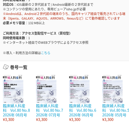
対応OS
iOS最新の２世代前まで / Android最新の２世代前まで
※コンテンツの使用にあたり、専用ビューアisho.jpが必要
※Androidは、Android２世代前の端末のうち、国内キャリア経由で販売されている端
末（Xperia、GALAXY、AQUOS、ARROWS、Nexusなど）にて動作確認しています
必要メモリ容量
132 MB以上
ご利用方法
アクセス型配信サービス（買切型）
同時使用端末数
1
※インターネット経由でのWEBブラウザによるアクセス参照
※導入・利用方法の詳細は
こちら
巻号一覧
臨床婦人科産
臨床婦人科産
臨床婦人科産
臨床婦人科産
科 Vol.80 No.8
科 Vol.80 No.7
科 Vol.80 No.6
科 Vol.80 No.
2026年 08月号
2026年 07月号
2026年 06月号
2026年 05月号
¥3,300
¥3,300
¥3,300
¥3,300