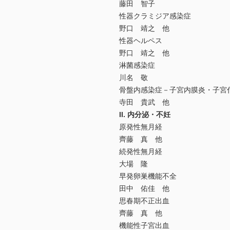
藤田 智子
性器クラミジア感染症
野口 靖之 他
性器ヘルペス
野口 靖之 他
淋菌感染症
川名 敬
骨盤内感染症－子宮内膜炎・子宮
寺田 貴武 他
II. 内分泌・不妊
原発性無月経
齊藤 真 他
続発性無月経
大場 隆
早発卵巣機能不全
田中 佑佳 他
思春期不正出血
齊藤 真 他
機能性子宮出血