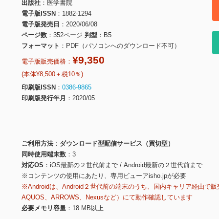
出版社
医学書院
電子版ISSN
1882-1294
電子版発売日
2020/06/08
ページ数
352ページ
判型
B5
フォーマット
PDF（パソコンへのダウンロード不可）
¥9,350
電子版販売価格：
(本体¥8,500＋税10％)
印刷版ISSN
0386-9865
印刷版発行年月
2020/05
ご利用方法
ダウンロード型配信サービス（買切型）
同時使用端末数
3
対応OS
iOS最新の２世代前まで / Android最新の２世代前まで
※コンテンツの使用にあたり、専用ビューアisho.jpが必要
※Androidは、Android２世代前の端末のうち、国内キャリア経由で販
AQUOS、ARROWS、Nexusなど）にて動作確認しています
必要メモリ容量
18 MB以上