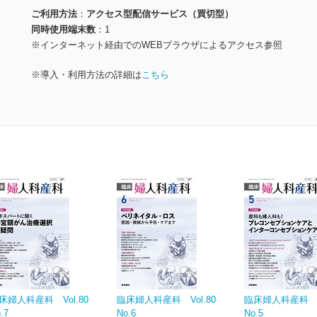
ご利用方法
アクセス型配信サービス（買切型）
同時使用端末数
1
※インターネット経由でのWEBブラウザによるアクセス参照
※導入・利用方法の詳細は
こちら
床婦人科産科 Vol.80
臨床婦人科産科 Vol.80
臨床婦人科産科 Vo
.7
No.6
No.5