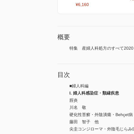
¥6,160
概要
特集 産婦人科処方のすべて2020
目次
■婦人科編
I. 婦人科感染症・類縁疾患
腟炎
川名 敬
硬化性苔癬・外陰潰瘍・Behçet病
藤田 智子 他
尖圭コンジローマ・外陰毛じらみ