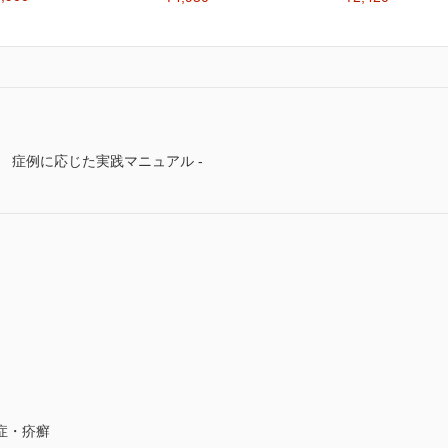
 症例に応じた実践マニュアル -
症・疥癬