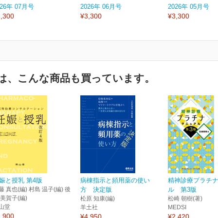
026年 07月号
2026年 06月号
2026年 05月号
,300
¥3,300
¥3,300
は、こんな商品も買っています。
娠と授乳 第4版
病棟指示と頻用薬の使い
精神診療プラチ
藤 真也(編) 村島 温子(編) 後
方 決定版
ル 第3版
 美賀子(編)
松原 知康(編)
松崎 朝樹(著)
山堂
羊土社
MEDSI
,900
¥4,950
¥2,420