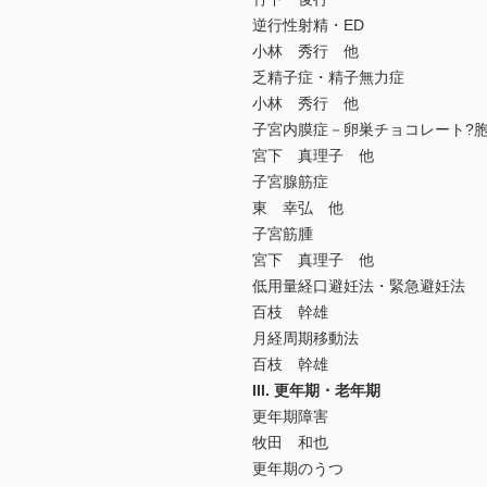
逆行性射精・ED
小林 秀行 他
乏精子症・精子無力症
小林 秀行 他
子宮内膜症－卵巣チョコレート?
宮下 真理子 他
子宮腺筋症
東 幸弘 他
子宮筋腫
宮下 真理子 他
低用量経口避妊法・緊急避妊法
百枝 幹雄
月経周期移動法
百枝 幹雄
III. 更年期・老年期
更年期障害
牧田 和也
更年期のうつ