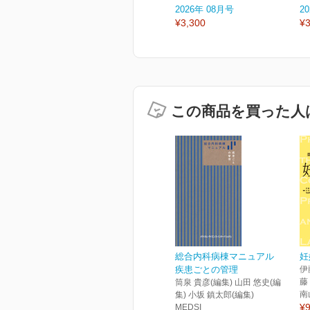
2026年 08月号
2
¥3,300
¥3
この商品を買った人
総合内科病棟マニュアル
妊
疾患ごとの管理
伊
藤
筒泉 貴彦(編集) 山田 悠史(編
南
集) 小坂 鎮太郎(編集)
¥9
MEDSI