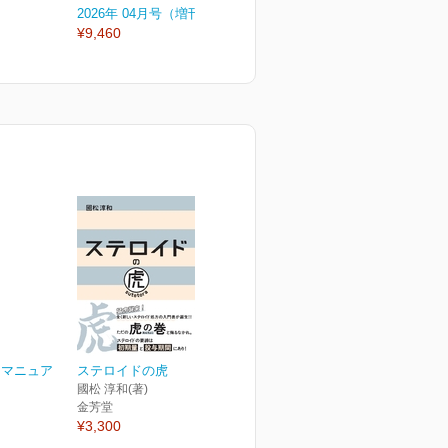
2026年 04月号（増刊号）
2026年 04月号
2
¥9,460
¥3,300
¥
ナマニュア
ステロイドの虎
國松 淳和(著)
金芳堂
¥3,300