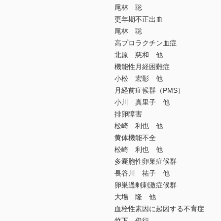
尾林 聡
更年期不正出血
尾林 聡
高プロラクチン血症
北原 慈和 他
機能性月経困難症
小松 宏彰 他
月経前症候群（PMS）
小川 真里子 他
排卵障害
松崎 利也 他
黄体機能不全
松崎 利也 他
多嚢胞性卵巣症候群
長谷川 祐子 他
卵巣過剰刺激症候群
大場 隆 他
血栓性素因に起因する不育症
竹下 俊行