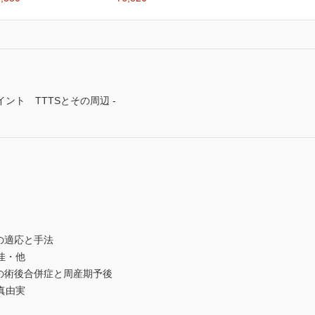
ト TTTSとその周辺 -
の適応と手法
佳・他
の術後合併症と周産期予後
真由実