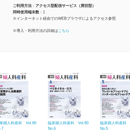
ご利用方法
アクセス型配信サービス（買切型）
同時使用端末数
1
※インターネット経由でのWEBブラウザによるアクセス参照
※導入・利用方法の詳細は
こちら
床婦人科産科 Vol.80
臨床婦人科産科 Vol.80
臨床婦人科産科 Vo
.7
No.6
No.5