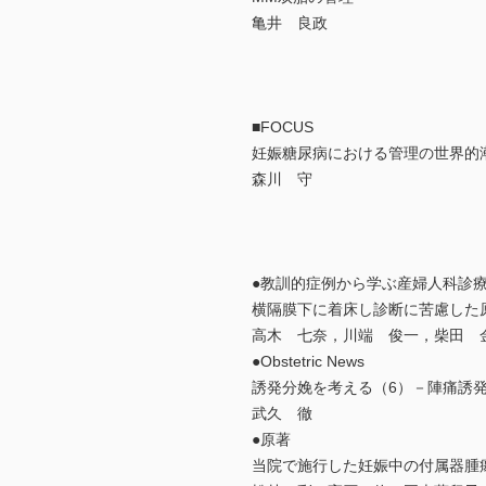
亀井 良政
■FOCUS
妊娠糖尿病における管理の世界的
森川 守
●教訓的症例から学ぶ産婦人科診
横隔膜下に着床し診断に苦慮した
高木 七奈，川端 俊一，柴田 
●Obstetric News
誘発分娩を考える（6）－陣痛誘発
武久 徹
●原著
当院で施行した妊娠中の付属器腫