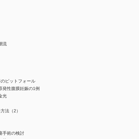
潮流
療のピットフォール
原発性腹膜妊娠の1例
金光
方法（2）
瘍手術の検討