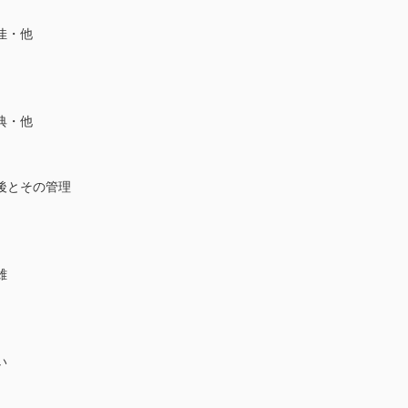
佳・他
典・他
後とその管理
雄
い