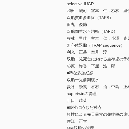
selective IUGR
和田 誠司，室本 仁，杉林 里
双胎貧血多血症（TAPS）
田丸 俊輔
双胎間羊水不均衡（TAFD）
杉林 里佳，室本 仁，小澤 克
無心体双胎（TRAP sequence）
利光 正岳，室月 淳
双胎一児死亡における生存児の予
杉原 弥香，下屋 浩一郎
■稀な多胎妊娠
双胎一児前期破水
炭谷 崇義，谷村 悟，中島 正
supertwinの管理
川口 晴菜
■膜性に応じた対応
膜性による先天異常の発症率の違
住江 正大
MM双胎の管理