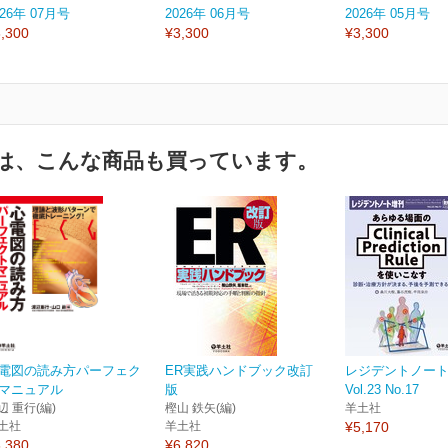
026年 07月号
2026年 06月号
2026年 05月号
,300
¥3,300
¥3,300
は、こんな商品も買っています。
電図の読み方パーフェク
ER実践ハンドブック改訂
レジデントノー
マニュアル
版
Vol.23 No.17
辺 重行(編)
樫山 鉄矢(編)
羊土社
土社
羊土社
¥5,170
,380
¥6,820