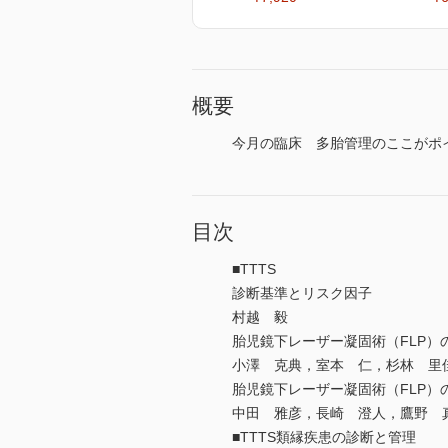
概要
今月の臨床 多胎管理のここがポイン
目次
■TTTS
診断基準とリスク因子
村越 毅
胎児鏡下レーザー凝固術（FLP）
小澤 克典，室本 仁，杉林 里
胎児鏡下レーザー凝固術（FLP）
中田 雅彦，長崎 澄人，鷹野 
■TTTS類縁疾患の診断と管理