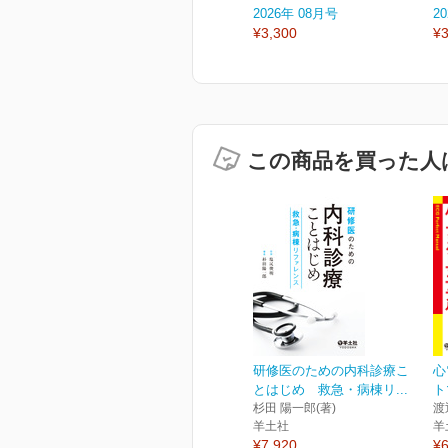
2026年 08月号
2
¥3,300
¥3
この商品を買った人
研修医のための内科診療こ
心
とはじめ 救急・病棟リ...
ト
杉田 陽一郎(著)
渡
羊土社
羊
¥7,920
¥6