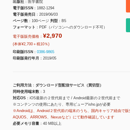
出版社
医学書院
電子版ISSN
1882-1294
電子版発売日
2019/06/03
ページ数
100ページ
判型
B5
フォーマット
PDF（パソコンへのダウンロード不可）
¥2,970
電子版販売価格：
(本体¥2,700＋税10％)
印刷版ISSN
0386-9865
印刷版発行年月
2019/05
ご利用方法
ダウンロード型配信サービス（買切型）
同時使用端末数
3
対応OS
iOS最新の２世代前まで / Android最新の２世代前まで
※コンテンツの使用にあたり、専用ビューアisho.jpが必要
※Androidは、Android２世代前の端末のうち、国内キャリア経由で販
AQUOS、ARROWS、Nexusなど）にて動作確認しています
必要メモリ容量
40 MB以上