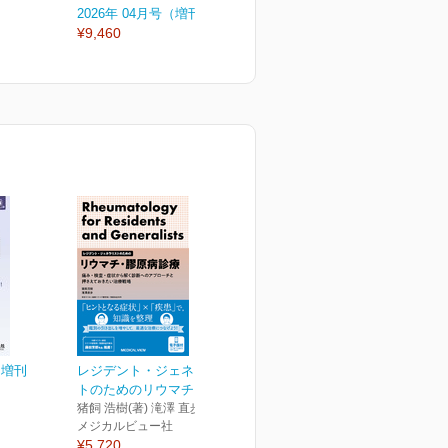
2026年 04月号（増刊号）
2026年 04月号
2
¥9,460
¥3,300
¥
ト増刊
レジデント・ジェネラリス
トのためのリウマチ・膠...
猪飼 浩樹(著) 滝澤 直歩(著)
メジカルビュー社
¥5,720