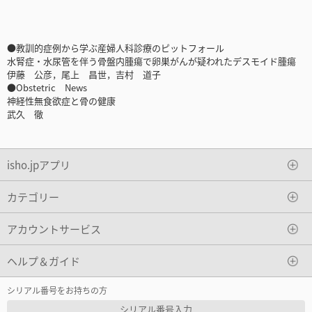
●教訓的症例から学ぶ産婦人科診療のピットフォール
水腎症・水尿管を伴う骨盤内腫瘍で卵巣がんが疑われたデスモイド腫瘍
伊藤 公彦，尾上 昌世，吉村 道子
●Obstetric News
神経性無食欲症と骨の健康
武久 徹
isho.jpアプリ
カテゴリー
アカウントサービス
ヘルプ＆ガイド
シリアル番号をお持ちの方
シリアル番号入力