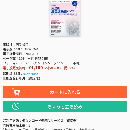
出版社
医学書院
電子版ISSN
1882-1294
電子版発売日
2020/01/13
ページ数
196ページ
判型
B5
フォーマット
PDF（パソコンへのダウンロード不可）
¥4,180
電子版販売価格：
(本体¥3,800＋税10％)
印刷版ISSN
0386-9865
印刷版発行年月
2019/12
カートに入れる
ちょっと立ち読み
ご利用方法
ダウンロード型配信サービス（買切型）
同時使用端末数
3
対応OS
iOS最新の２世代前まで / Android最新の２世代前まで