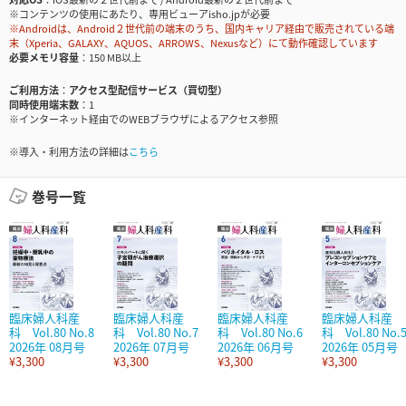
※コンテンツの使用にあたり、専用ビューアisho.jpが必要
※Androidは、Android２世代前の端末のうち、国内キャリア経由で販売されている端
末（Xperia、GALAXY、AQUOS、ARROWS、Nexusなど）にて動作確認しています
必要メモリ容量
150 MB以上
ご利用方法
アクセス型配信サービス（買切型）
同時使用端末数
1
※インターネット経由でのWEBブラウザによるアクセス参照
※導入・利用方法の詳細は
こちら
巻号一覧
臨床婦人科産
臨床婦人科産
臨床婦人科産
臨床婦人科産
科 Vol.80 No.8
科 Vol.80 No.7
科 Vol.80 No.6
科 Vol.80 No.
2026年 08月号
2026年 07月号
2026年 06月号
2026年 05月号
¥3,300
¥3,300
¥3,300
¥3,300