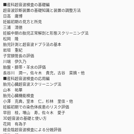
■産科超音波検査の基礎編
超音波診断装置の基礎知識と装置の調整方法
日高 庸博
妊娠初期の見方と所見
三浦 清徳
妊娠中期の胎児正常解剖と形態スクリーニング法
松岡 隆
胎児計測と超音波ドプラ法の基本
岩垣 重紀
子宮頸管長の評価
川端 伊久乃
胎盤・臍帯・羊水の評価
長谷川 潤一，佐々木 貴充，古谷 菜摘・他
■産科超音波検査の応用編
胎児心臓超音波スクリーニング法
山本 祐華
胎児心臓機能検査
小澤 克典，室本 仁，杉林 里佳・他
妊娠初期での染色体疾患のリスク評価
早田 桂，増山 寿，佐々木 愛子
3D超音波の基礎と使い方
花岡 有為子
経会陰超音波検査による分娩評価