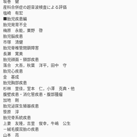
坂巻 健
産科合併症の超音波検査による評価
塩崎 有宏
■胎児疾患編
胎児発育不全
梅原 永能，粟野 啓
胎児脳疾患
市塚 清健
胎児脊椎管閉鎖障害
長瀬 寛美
胎児顔面・頸部疾患
落合 大吾，秋葉 洋平，田中 守
胎児心疾患
金 基成
胎児胸部疾患
杉林 里佳，室本 仁，小澤 克典・他
腹壁疾患・消化管疾患・腹部腫瘤
加地 剛
胎児泌尿生殖器疾患
笹原 淳
胎児骨系統疾患
上妻 友隆，吉里 俊幸，牛嶋 公生
－絨毛膜双胎の疾患
山本 亮