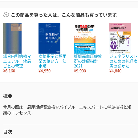
この商品を買った人は、こんな商品も買っています。
総合内科病棟マ
病棟指示と頻用
妊娠高血圧症候
ジェネラリスト
ニュアル 疾患
薬の使い方 決
群の診療指針
のための神経疾
ごとの管理
定版
2021
患の診かた
¥6,160
¥4,950
¥9,900
¥4,840
概要
今月の臨床 周産期超音波検査バイブル エキスパートに学ぶ技術と知
識のエッセンス -
目次