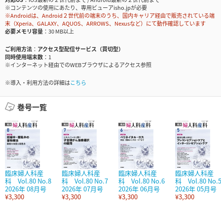
※コンテンツの使用にあたり、専用ビューアisho.jpが必要
※Androidは、Android２世代前の端末のうち、国内キャリア経由で販売されている端
末（Xperia、GALAXY、AQUOS、ARROWS、Nexusなど）にて動作確認しています
必要メモリ容量
30 MB以上
ご利用方法
アクセス型配信サービス（買切型）
同時使用端末数
1
※インターネット経由でのWEBブラウザによるアクセス参照
※導入・利用方法の詳細は
こちら
巻号一覧
臨床婦人科産
臨床婦人科産
臨床婦人科産
臨床婦人科産
科 Vol.80 No.8
科 Vol.80 No.7
科 Vol.80 No.6
科 Vol.80 No.
2026年 08月号
2026年 07月号
2026年 06月号
2026年 05月号
¥3,300
¥3,300
¥3,300
¥3,300