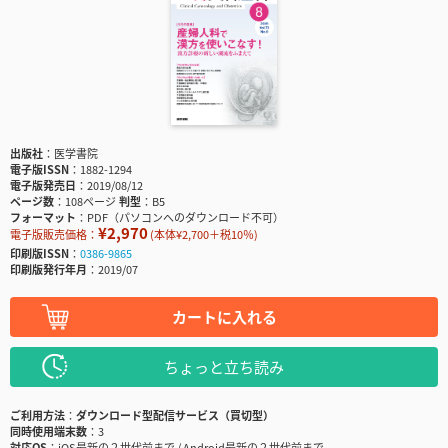
出版社
医学書院
電子版ISSN
1882-1294
電子版発売日
2019/08/12
ページ数
108ページ
判型
B5
フォーマット
PDF（パソコンへのダウンロード不可）
¥2,970
電子版販売価格：
(本体¥2,700＋税10％)
印刷版ISSN
0386-9865
印刷版発行年月
2019/07
カートに入れる
ちょっと立ち読み
ご利用方法
ダウンロード型配信サービス（買切型）
同時使用端末数
3
対応OS
iOS最新の２世代前まで / Android最新の２世代前まで