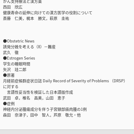
がん支持療法と漢方薬
西田 欣広
健康寿命の延伸に向けての漢方医学の役割について
斎藤 仁美，梶本 勝文，萩原 圭祐
●Obstetric News
誘発分娩を考える（8）－難産
武久 徹
●Estrogen Series
学生の睡眠時間
矢沢 珪二郎
●原著
月経前症候群症状日誌 Daily Record of Severity of Problems （DRSP）
に対する
言語性妥当性を検証した日本語版作成
武田 卓，椎名 昌美，山田 恵子
●症例
神経内分泌腫瘍成分を伴う子宮頸部癌肉腫の1例
森田 奈津子，田中 智人，芦原 敬允・他