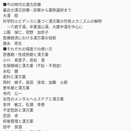
■今の時代の漢方診療
最近の漢方診療－診察から薬剤選択まで
大澤 稔
科学的エビデンスに基づく漢方薬の作用メカニズムの解明
－六君子湯，半夏瀉心湯，大建中湯を中心に
上園 保仁，宮野 加奈子
医療経済における漢方薬の役割
康永 秀生
■それぞれの場面での使い方
思春期・性成熟期と漢方薬
小川 真里子，高松 潔
生殖領域と漢方薬（不妊・不育症）
永松 健
産科と漢方薬
岡村 麻子，長田 佳世，加藤 士郎
更年期と漢方薬
寺内 公一
女性のメンタルヘルスケアと漢方薬
安井 敏之，松浦 幸恵
不定愁訴と漢方薬
武田 卓
術後管理と漢方薬
田中 良道