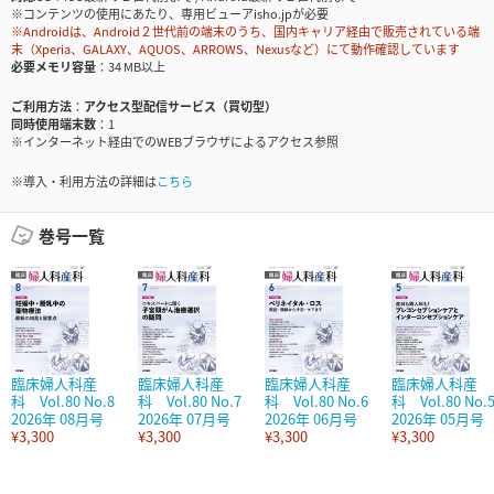
※コンテンツの使用にあたり、専用ビューアisho.jpが必要
※Androidは、Android２世代前の端末のうち、国内キャリア経由で販売されている端
末（Xperia、GALAXY、AQUOS、ARROWS、Nexusなど）にて動作確認しています
必要メモリ容量
34 MB以上
ご利用方法
アクセス型配信サービス（買切型）
同時使用端末数
1
※インターネット経由でのWEBブラウザによるアクセス参照
※導入・利用方法の詳細は
こちら
巻号一覧
臨床婦人科産
臨床婦人科産
臨床婦人科産
臨床婦人科産
科 Vol.80 No.8
科 Vol.80 No.7
科 Vol.80 No.6
科 Vol.80 No.
2026年 08月号
2026年 07月号
2026年 06月号
2026年 05月号
¥3,300
¥3,300
¥3,300
¥3,300