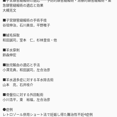
■子宮頸管縫縮術の適応――予防的頸管縫縮術・治療的頸管縫縮術・緊
急頸管縫縮術の適応と効果
大槻克文
■子宮頸管縫縮術の手術手技
谷垣伸治，石川美佳，平野稚子
■絨毛採取
和田誠司，室本 仁，杉林里佳・他
■羊水穿刺
鈴森伸宏
■胎児輸血の適応と手法
小澤克典，和田誠司，左合治彦
■羊水過多症に対する羊水除去術
山本 亮，石井桂介
■骨盤位に対する外回転術
小川浩平，東 裕福，左合治彦
●症例
レトロゾール併用ショート法で妊娠し得た難治性不妊4症例