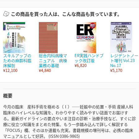
この商品を買った人は、こんな商品も買っています。
スキルアップの
総合内科病棟マ
ER実践ハンドブ
レジデントノー
ための麻酔科臨
ニュアル 病棟
ック改訂版
ト増刊 Vol.23
床解剖
業務の基礎
¥6,820
No.17
¥12,100
¥4,840
¥5,170
概要
今月の臨床 産科手術を極める（Ⅰ）――妊娠中の処置・手術 産婦人科
臨床のハイレベルな知識を、わかりやすく読みやすい誌面でお届けす
る。最新ガイドラインの要点やいま注目の診断・治療手技など、すぐに診
療に役立つ知識をまとめた特集、もう一歩踏み込んで詳しく解説する
「FOCUS」欄、そのほか連載も充実。書籍規模の増刊号は、必携の臨床
マニュアルとして好評。 (ISSN 0386-9865)