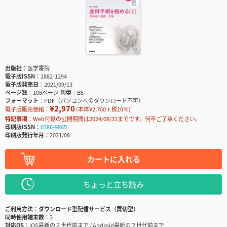
出版社
医学書院
電子版ISSN
1882-1294
電子版発売日
2021/09/13
ページ数
108ページ
判型
B5
フォーマット
PDF（パソコンへのダウンロード不可）
¥2,970
電子版販売価格：
(本体¥2,700＋税10％)
特記事項
Web付録の公開期間は2024/08/31までです。何卒ご了承ください。
印刷版ISSN
0386-9865
印刷版発行年月
2021/08
カートに入れる
ちょっと立ち読み
ご利用方法
ダウンロード型配信サービス（買切型）
同時使用端末数
3
対応OS
iOS最新の２世代前まで / Android最新の２世代前まで