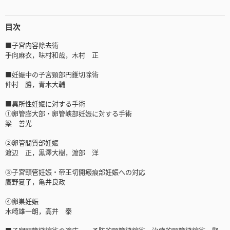
目次
■子宮内容除去術
手向麻衣，味村和哉，木村 正
■妊娠中の子宮頸部円錐切除術
仲村 勝，青木大輔
■異所性妊娠に対する手術
①卵管膨大部・卵管峡部妊娠に対する手術
梁 善光
②卵管間質部妊娠
渡辺 正，黒澤大樹，渡部 洋
③子宮頸管妊娠・帝王切開瘢痕部妊娠への対応
鷹野夏子，亀井良政
④卵巣妊娠
木崎雄一朗，高井 泰