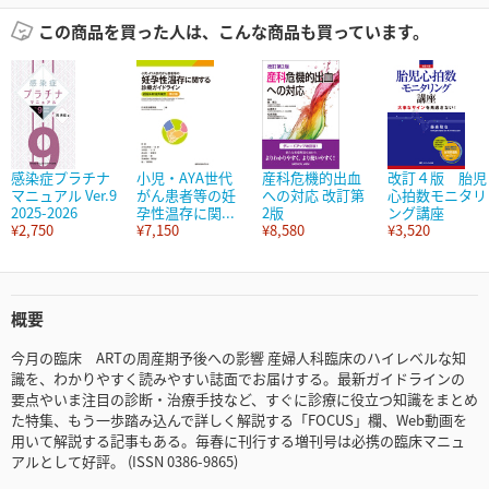
この商品を買った人は、こんな商品も買っています。
感染症プラチナ
小児・AYA世代
産科危機的出血
改訂４版 胎児
マニュアル Ver.9
がん患者等の妊
への対応 改訂第
心拍数モニタリ
2025-2026
孕性温存に関...
2版
ング講座
¥2,750
¥7,150
¥8,580
¥3,520
概要
今月の臨床 ARTの周産期予後への影響 産婦人科臨床のハイレベルな知
識を、わかりやすく読みやすい誌面でお届けする。最新ガイドラインの
要点やいま注目の診断・治療手技など、すぐに診療に役立つ知識をまとめ
た特集、もう一歩踏み込んで詳しく解説する「FOCUS」欄、Web動画を
用いて解説する記事もある。毎春に刊行する増刊号は必携の臨床マニュ
アルとして好評。 (ISSN 0386-9865)