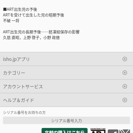
■ART出生児の予後
ARTを受けて出生した児の短期予後
不破 一将
ART出生児の長期予後──胚凍結保存の影響
久慈 直昭，上野 啓子，小野 政徳
isho.jpアプリ
カテゴリー
アカウントサービス
ヘルプ＆ガイド
シリアル番号をお持ちの方
シリアル番号入力