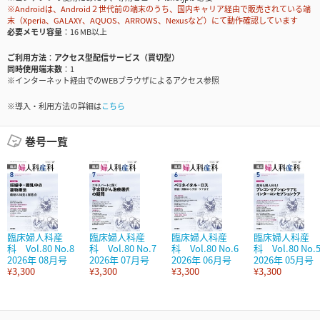
※Androidは、Android２世代前の端末のうち、国内キャリア経由で販売されている端
末（Xperia、GALAXY、AQUOS、ARROWS、Nexusなど）にて動作確認しています
必要メモリ容量
16 MB以上
ご利用方法
アクセス型配信サービス（買切型）
同時使用端末数
1
※インターネット経由でのWEBブラウザによるアクセス参照
※導入・利用方法の詳細は
こちら
巻号一覧
臨床婦人科産
臨床婦人科産
臨床婦人科産
臨床婦人科産
科 Vol.80 No.8
科 Vol.80 No.7
科 Vol.80 No.6
科 Vol.80 No.
2026年 08月号
2026年 07月号
2026年 06月号
2026年 05月号
¥3,300
¥3,300
¥3,300
¥3,300