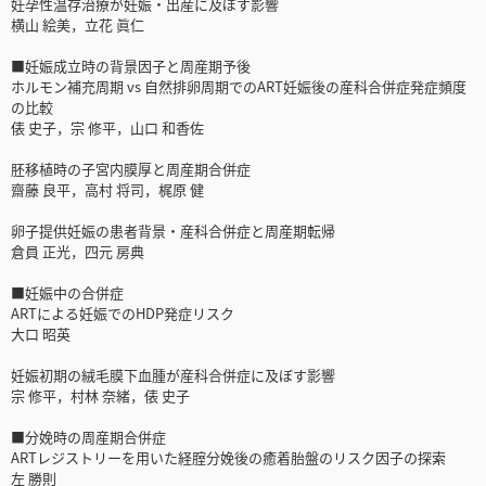
妊孕性温存治療が妊娠・出産に及ぼす影響
横山 絵美，立花 眞仁
■妊娠成立時の背景因子と周産期予後
ホルモン補充周期 vs 自然排卵周期でのART妊娠後の産科合併症発症頻度
の比較
俵 史子，宗 修平，山口 和香佐
胚移植時の子宮内膜厚と周産期合併症
齋藤 良平，高村 将司，梶原 健
卵子提供妊娠の患者背景・産科合併症と周産期転帰
倉員 正光，四元 房典
■妊娠中の合併症
ARTによる妊娠でのHDP発症リスク
大口 昭英
妊娠初期の絨毛膜下血腫が産科合併症に及ぼす影響
宗 修平，村林 奈緒，俵 史子
■分娩時の周産期合併症
ARTレジストリーを用いた経腟分娩後の癒着胎盤のリスク因子の探索
左 勝則