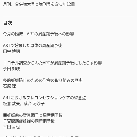
月刊、合併増大号と増刊号を含む年12冊
目次
今月の臨床 ARTの周産期予後への影響
ARTで妊娠した母体の周産期予後
田中 博明
エコチル調査からみたARTが周産期予後にもたらす影響
永田 知映
多胎妊娠防止のための学会の取り組みの歴史
石原 理
ARTにおけるプレコンセプションケアの留意点
板倉 敦夫，落合 阿沙子
■妊娠前の背景因子と周産期予後
子宮腺筋症妊婦の周産期予後
平田 哲也