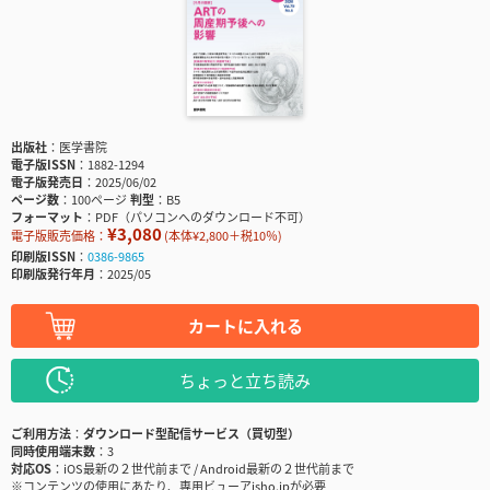
出版社
医学書院
電子版ISSN
1882-1294
電子版発売日
2025/06/02
ページ数
100ページ
判型
B5
フォーマット
PDF（パソコンへのダウンロード不可）
¥3,080
電子版販売価格：
(本体¥2,800＋税10％)
印刷版ISSN
0386-9865
印刷版発行年月
2025/05
カートに入れる
ちょっと立ち読み
ご利用方法
ダウンロード型配信サービス（買切型）
同時使用端末数
3
対応OS
iOS最新の２世代前まで / Android最新の２世代前まで
※コンテンツの使用にあたり、専用ビューアisho.jpが必要