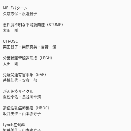
MELFパターン
久慈志保・渡邊麗子
悪性度不明な平滑筋肉腫（STUMP）
太田 剛
UTROSCT
栗田智子・柴原真美・吉野 潔
分葉状頸管腺過形成（LEGH）
太田 剛
免疫関連有害事象（irAE）
茅橋佳代・安彦 郁
がん免疫サイクル
重松幸佑・長谷川幸清
遺伝性乳癌卵巣癌（HBOC）
坂井美佳・山本弥寿子
Lynch症候群
坂井美佳・山本弥寿子