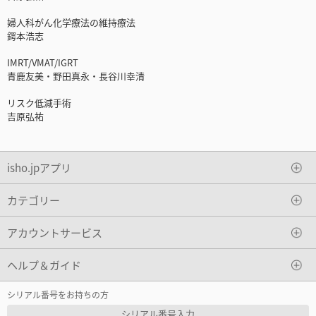
婦人科がん化学療法の維持療法
鍔本浩志
IMRT/VMAT/IGRT
青鹿友美・野田真永・長谷川幸清
リスク低減手術
吉原弘祐
isho.jpアプリ
カテゴリー
アカウントサービス
ヘルプ＆ガイド
シリアル番号をお持ちの方
シリアル番号入力