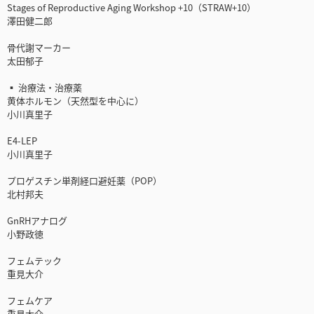
Stages of Reproductive Aging Workshop +10（STRAW+10）
澤田健二郎
骨代謝マーカー
太田郁子
▪ 治療法・治療薬
黄体ホルモン（天然型を中心に）
小川真里子
E4-LEP
小川真里子
プロゲスチン単剤経口避妊薬（POP）
北村邦夫
GnRHアナログ
小野政徳
フェムテック
重見大介
フェムケア
重見大介