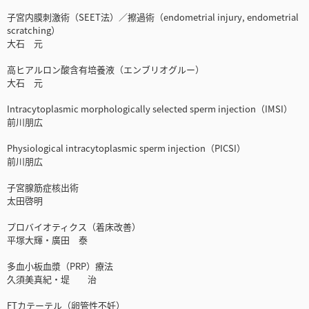
子宮内膜刺激術（SEET法）／擦過術（endometrial injury, endometrial
scratching）
大石 元
高ヒアルロン酸含有培養液（エンブリオグルー）
大石 元
Intracytoplasmic morphologically selected sperm injection（IMSI）
前川朋広
Physiological intracytoplasmic sperm injection（PICSI）
前川朋広
子宮腺筋症核出術
太田啓明
プロバイオティクス（着床改善）
平塚大輝・廣田 泰
多血小板血漿（PRP）療法
久須美真紀・堤 治
FTカテーテル（卵管性不妊）