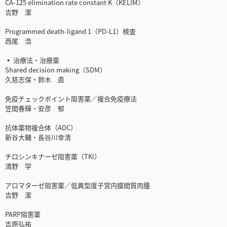
CA-125 elimination rate constant K（KELIM）
吉野 潔
Programmed death-ligand 1（PD-L1）検査
西尾 浩
▪ 治療法・治療薬
Shared decision making（SDM）
久慈志保・鈴木 直
免疫チェックポイント阻害薬／複合免疫療法
笠間春輝・安彦 郁
抗体薬物複合体（ADC）
新谷大輔・長谷川幸清
チロシンキナーゼ阻害薬（TKI）
清野 学
アロマターゼ阻害薬／低異型度子宮内膜間質肉腫
吉野 潔
PARP阻害薬
吉原弘祐