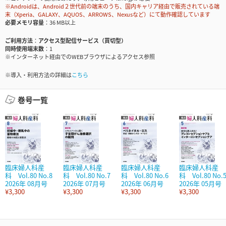
※Androidは、Android２世代前の端末のうち、国内キャリア経由で販売されている端
末（Xperia、GALAXY、AQUOS、ARROWS、Nexusなど）にて動作確認しています
必要メモリ容量
36 MB以上
ご利用方法
アクセス型配信サービス（買切型）
同時使用端末数
1
※インターネット経由でのWEBブラウザによるアクセス参照
※導入・利用方法の詳細は
こちら
巻号一覧
臨床婦人科産
臨床婦人科産
臨床婦人科産
臨床婦人科産
科 Vol.80 No.8
科 Vol.80 No.7
科 Vol.80 No.6
科 Vol.80 No.
2026年 08月号
2026年 07月号
2026年 06月号
2026年 05月号
¥3,300
¥3,300
¥3,300
¥3,300