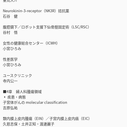
Neurokinin-3-receptor（NK3R）拮抗薬
石谷 健
腹腔鏡下／ロボット支援下仙骨腟固定術（LSC/RSC）
谷村 悟
女性の健康総合センター（ICWH）
小宮ひろみ
性差医学
小宮ひろみ
ユースクリニック
寺内公一
■4章 婦人科腫瘍領域
▪ 疾患・病態
子宮体がんの molecular classification
吉原弘祐
類内膜上皮内腫瘍（EIN）／子宮内膜上皮内癌（EIC）
久慈志保・土井正知・渡邊麗子