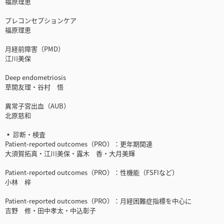
福原理恵
プレコンセプションケア
福原理恵
月経前障害（PMD）
江川美保
Deep endometriosis
草開友理・谷村 悟
異常子宮出血（AUB）
北原慈和
▪ 診断・検査
Patient-reported outcomes（PRO）：更年期関連
大須賀拓真・江川美保・露木 香・大月美輝
Patient-reported outcomes（PRO）：性機能（FSFIなど）
小林 梓
Patient-reported outcomes（PRO）：月経困難症指標を中心に
吉野 修・田中孝太・中込彰子