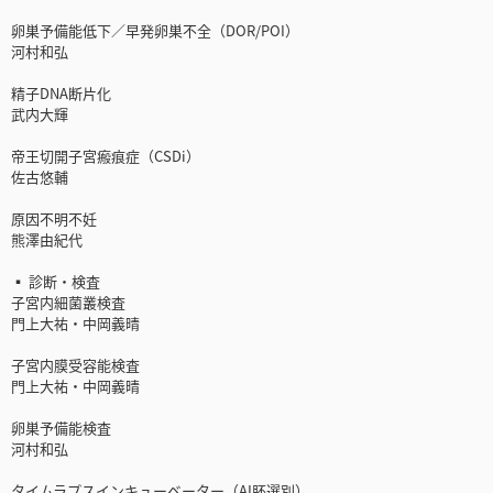
卵巣予備能低下／早発卵巣不全（DOR/POI）
河村和弘
精子DNA断片化
武内大輝
帝王切開子宮瘢痕症（CSDi）
佐古悠輔
原因不明不妊
熊澤由紀代
▪ 診断・検査
子宮内細菌叢検査
門上大祐・中岡義晴
子宮内膜受容能検査
門上大祐・中岡義晴
卵巣予備能検査
河村和弘
タイムラプスインキューベーター（AI胚選別）