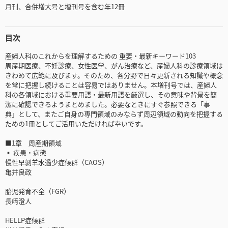
月刊、合併増大号と増刊号を含む年12冊
目次
産婦人科のこれからを理解するための 重要・最新キーワード103
周産期医療、不妊診療、女性医学、がん治療など、産婦人科の診療領域は
きわめて広範に及びます。そのため、各分野で日々更新される知識や概念
を常に把握し続けることは容易ではありません。本増刊号では、産婦人
科の各領域における重要用語・最新用語を厳選し、その意味や背景を簡
潔に確認できるようまとめました。必要なときにすぐ参照できる「事
典」として、またご自身の専門領域のみならず周辺領域の動向を把握する
ための1冊としてご活用いただければ幸いです。
■1章 周産期領域
▪ 疾患・病態
慢性早剝羊水過少症候群（CAOS）
亀井良政
胎児発育不全（FGR）
長﨑澄人
HELLP症候群