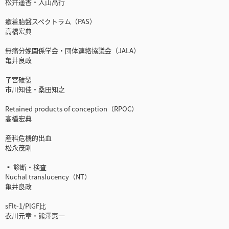
松井遥香・入山高行
癒着胎盤スペクトラム（PAS）
高橋宏典
無痛分娩関係学会・団体連絡協議会（JALA）
亀井良政
子宮破裂
市川知佳・桑田知之
Retained products of conception（RPOC）
高橋宏典
産科危機的出血
松永茂剛
▪ 診断・検査
Nuchal translucency（NT）
亀井良政
sFlt-1/PlGF比
衣川元章・熊澤惠一