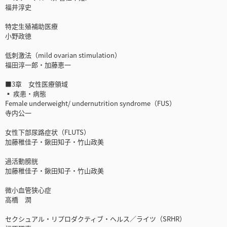
福井淳史
特定生殖補助医療
小野政徳
低刺激法（mild ovarian stimulation）
福田淳一郎・加藤恵一
■3章 女性医療領域
▪ 疾患・病態
Female underweight/ undernutrition syndrome（FUS）
寺内公一
女性下部尿路症状（FLUTS）
加藤稚佳子・鍬田知子・竹山政美
過活動膀胱
加藤稚佳子・鍬田知子・竹山政美
微小血管狭心症
高橋 潤
セクシュアル・リプロダクティブ・ヘルス／ライツ（SRHR）