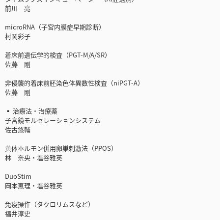
前川 亮
microRNA（子宮内膜症早期診断）
村岡彩子
着床前遺伝学的検査（PGT-M/A/SR）
佐藤 剛
非侵襲的着床前胚染色体異数性検査（niPGT-A）
佐藤 剛
▪ 治療法・治療薬
子宮鏡モルセレーションシステム
佐古悠輔
黄体ホルモン併用卵巣刺激法（PPOS）
林 奈央・塩谷雅英
DuoStim
岡本恵理・塩谷雅英
免疫操作（タクロリムスなど）
福井淳史