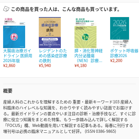
この商品を買った人は、こんな商品も買っています。
大腸癌治療ガイ
レジデントのた
膵・消化管神経
ポケット呼吸器
ドライン 医師用
めの感染症診療
内分泌腫瘍
診療2026
2026年版
の鉄則
（NEN）診療...
¥2,200
¥2,860
¥5,940
¥4,180
概要
産婦人科のこれからを理解するための 重要・最新キーワード103 産婦人
科臨床のハイレベルな知識を、わかりやすく読みやすい誌面でお届けす
る。最新ガイドラインの要点やいま注目の診断・治療手技など、すぐに診
療に役立つ知識をまとめた特集、もう一歩踏み込んで詳しく解説する
「FOCUS」欄、Web動画を用いて解説する記事もある。毎春に刊行する
増刊号は必携の臨床マニュアルとして好評。 (ISSN 0386-9865)