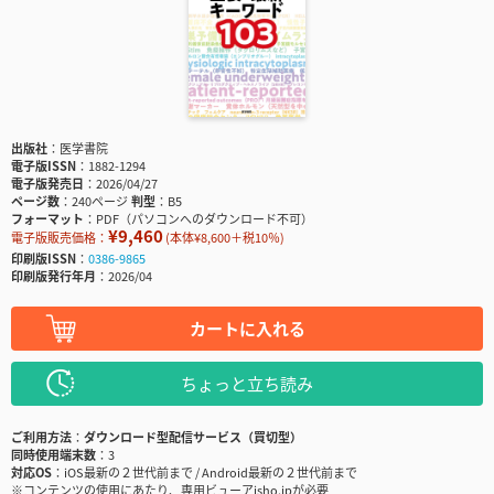
出版社
医学書院
電子版ISSN
1882-1294
電子版発売日
2026/04/27
ページ数
240ページ
判型
B5
フォーマット
PDF（パソコンへのダウンロード不可）
¥9,460
電子版販売価格：
(本体¥8,600＋税10％)
印刷版ISSN
0386-9865
印刷版発行年月
2026/04
カートに入れる
ちょっと立ち読み
ご利用方法
ダウンロード型配信サービス（買切型）
同時使用端末数
3
対応OS
iOS最新の２世代前まで / Android最新の２世代前まで
※コンテンツの使用にあたり、専用ビューアisho.jpが必要