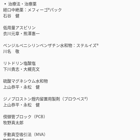
▪ 治療法・治療薬
経口中絶薬：メフィーゴ®パック
石谷 健
低用量アスピリン
衣川元章・熊澤惠一
ベンジルペニシリンベンザチン水和物：ステルイズ®
川名 敬
リトドリン塩酸塩
下川貴志・大槻克文
硫酸マグネシウム水和物
上山恭平・永松 健
ジノプロストン腟内留置用製剤（プロウペス®）
上山恭平・永松 健
傍頸管ブロック（PCB）
牧野真太郎
手動真空吸引法（MVA）