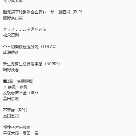
牧野真太郎
胎児鏡下胎盤吻合血管レーザー凝固術（FLP）
鷹野真由実
クリステレル子宮圧迫法
松永茂剛
帝王切開後経腟分娩（TOLAC）
成瀬勝彦
新生児蘇生法普及事業（NCPR®）
細野茂春
■2章 生殖領域
▪ 疾患・病態
反復着床不全（RIF）
黒田恵司
不育症（RPL）
黒田恵司
慢性子宮内膜炎
平塚大輝・廣田 泰