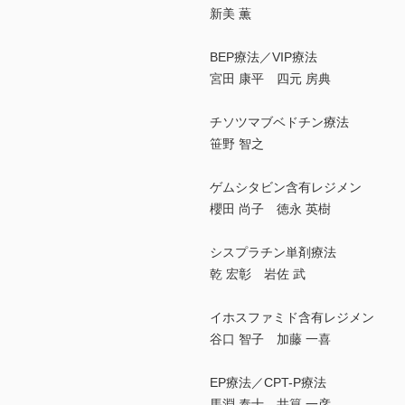
新美 薫
BEP療法／VIP療法
宮田 康平 四元 房典
チソツマブベドチン療法
笹野 智之
ゲムシタビン含有レジメン
櫻田 尚子 徳永 英樹
シスプラチン単剤療法
乾 宏彰 岩佐 武
イホスファミド含有レジメン
谷口 智子 加藤 一喜
EP療法／CPT-P療法
馬淵 泰士 井箟 一彦