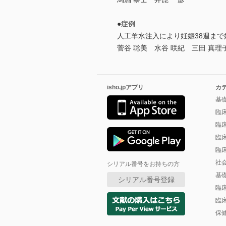
●症例
人工羊水注入により妊娠38週ま
菅谷 聡美 水谷 咲紀 三田 真理
isho.jpアプリ
カ
基
臨
臨
臨
臨
社
シリアル番号をお持ちの方
基
シリアル番号登録
臨
臨
保