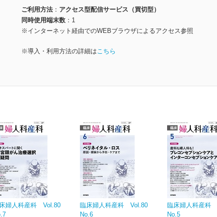
ご利用方法
アクセス型配信サービス（買切型）
同時使用端末数
1
※インターネット経由でのWEBブラウザによるアクセス参照
※導入・利用方法の詳細は
こちら
床婦人科産科 Vol.80
臨床婦人科産科 Vol.80
臨床婦人科産科 Vo
.7
No.6
No.5