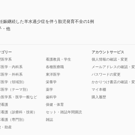
で妊娠継続した羊水過少症を伴う胎児発育不全の1例
子・他
テゴリー
アカウントサービス
礎医学系
看護教員・学生
個人情報の確認・変更
床医学・内科系
各種医療職
メールアドレスの確認・変
床医学・外科系
東洋医学
パスワードの変更
床医学（領域別）
栄養学
かかりつけ書店の確認・変
床医学（テーマ別）
薬学
マイ本棚
会医学系・医学一般など
歯科学
購入履歴
礎看護
保健・体育
床看護（診療科・技術）
セット・雑誌年間購読
床看護（専門別）
雑誌
健・助産