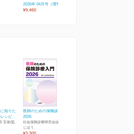
2026年 04月号（増刊号）
2026年 04月号
2
¥9,460
¥3,300
¥
当に知りた
医師のための保険診療入門
シピ...
2026
田 宝保(監
社会保険診療研究会(編)
じほう
¥3,300