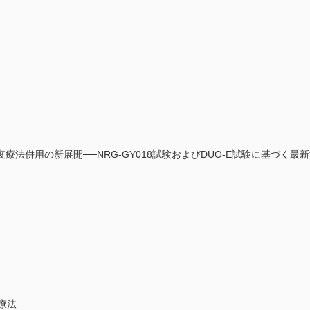
法併用の新展開──NRG-GY018試験およびDUO-E試験に基づく最
療法