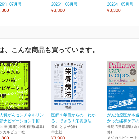
026年 07月号
2026年 06月号
2026年 05月号
,300
¥3,300
¥3,300
は、こんな商品も買っています。
人科がんセンチネルリン
医師１年目からの わか
がん治療医が本
節ナビゲーション手術...
る、できる！栄養療法
かった緩和ケアのレ
上 亘(編集) 小林 裕明(編集)
栗山 とよ子(著)
蓮尾 英明(編集) 倉
ジカルビュー社
羊土社
修)
,800
¥3,960
メジカルビュー社