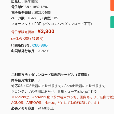
出版社
医学書院
電子版ISSN
1882-1294
電子版発売日
2026/04/06
ページ数
104ページ
判型
B5
フォーマット
PDF（パソコンへのダウンロード不可）
¥3,300
電子版販売価格：
(本体¥3,000＋税10％)
印刷版ISSN
0386-9865
印刷版発行年月
2026/03
ご利用方法
ダウンロード型配信サービス（買切型）
同時使用端末数
3
対応OS
iOS最新の２世代前まで / Android最新の２世代前まで
※コンテンツの使用にあたり、専用ビューアisho.jpが必要
※Androidは、Android２世代前の端末のうち、国内キャリア経由で販
AQUOS、ARROWS、Nexusなど）にて動作確認しています
必要メモリ容量
24 MB以上