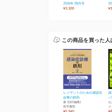
2026年 08月号
2
¥3,300
¥3
この商品を買った人
レジデントのための感染症
婦
診療の鉄則
パ
森 信好(編集)
山
医学書院
メ
¥5,940
¥8