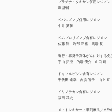
プラチナ・タキサン併用レジメン
堀 謙輔
ベバシズマブ併用レジメン
中井 英勝
ペムブロリズマブ含有レジメン
佐藤 翔 利部 正裕 馬場 長
進行・再発子宮体がんに対する免疫療
宇山 拓澄 的場 優介 山口 建
ドキソルビシン含有レジメン
千代田 達幸 吉浜 智子 山上 亘
イリノテカン含有レジメン
福田 武史
メトトレキサート単剤療法／MEA