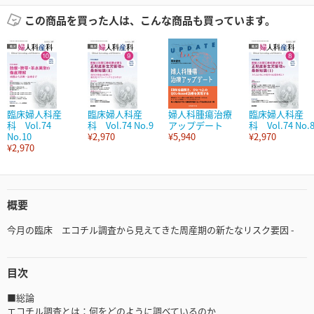
この商品を買った人は、こんな商品も買っています。
臨床婦人科産
臨床婦人科産
婦人科腫瘍治療
臨床婦人科産
科 Vol.74
科 Vol.74 No.9
アップデート
科 Vol.74 No.
No.10
¥2,970
¥5,940
¥2,970
¥2,970
概要
今月の臨床 エコチル調査から見えてきた周産期の新たなリスク要因 -
目次
■総論
エコチル調査とは：何をどのように調べているのか