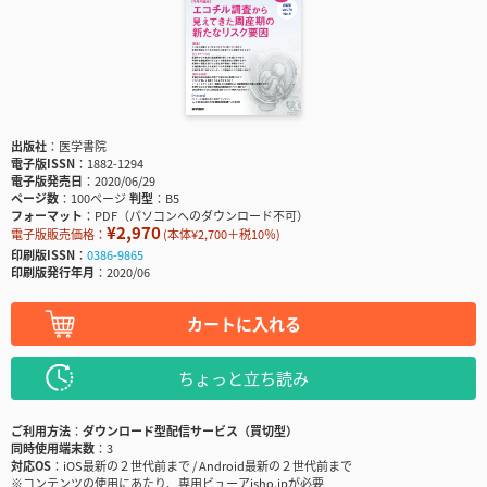
出版社
医学書院
電子版ISSN
1882-1294
電子版発売日
2020/06/29
ページ数
100ページ
判型
B5
フォーマット
PDF（パソコンへのダウンロード不可）
¥2,970
電子版販売価格：
(本体¥2,700＋税10％)
印刷版ISSN
0386-9865
印刷版発行年月
2020/06
カートに入れる
ちょっと立ち読み
ご利用方法
ダウンロード型配信サービス（買切型）
同時使用端末数
3
対応OS
iOS最新の２世代前まで / Android最新の２世代前まで
※コンテンツの使用にあたり、専用ビューアisho.jpが必要