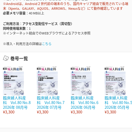
※Androidは、Android２世代前の端末のうち、国内キャリア経由で販売されている端
末（Xperia、GALAXY、AQUOS、ARROWS、Nexusなど）にて動作確認しています
必要メモリ容量
40 MB以上
ご利用方法
アクセス型配信サービス（買切型）
同時使用端末数
1
※インターネット経由でのWEBブラウザによるアクセス参照
※導入・利用方法の詳細は
こちら
巻号一覧
臨床婦人科産
臨床婦人科産
臨床婦人科産
臨床婦人科産
科 Vol.80 No.8
科 Vol.80 No.7
科 Vol.80 No.6
科 Vol.80 No.
2026年 08月号
2026年 07月号
2026年 06月号
2026年 05月号
¥3,300
¥3,300
¥3,300
¥3,300