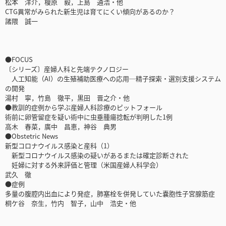
松本 洋介，榎原 毅，上島 通浩・他
CTG異常がみられた新生児は育てにくい傾向があるのか？
諸隈 誠一
●FOCUS
〔シリーズ〕産婦人科と先端テクノロジー
人工知能（AI）の生殖補助医療への応用─精子探索・選別支援システム
の開発
湯村 寧，竹島 徹平，黒田 晋之介・他
●教訓的症例から学ぶ産婦人科診療のピットフォール
術前に卵管留症を疑い術中に虫垂腫瘍捻転が判明した1例
高木 春菜，廣中 昌恵，神谷 典男
●Obstetric News
新型コロナウイルス感染と産科（1）
新型コロナウイルス感染の疑いがあるまたは確定診断された
妊婦に対する外来評価と管理（米国産婦人科学会）
武久 徹
●症例
多量の腹腔内出血により発症，肺塞栓を併発していた嚢胞性子宮腺筋症
桐ケ谷 奈生，竹内 智子，山中 浩史・他