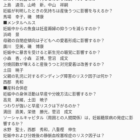
上島 通浩，山崎 新，中山 祥嗣
妊娠が判明したときの気持ちは産後うつに影響を与えるか？
馬場 幸子，磯 博康
■メンタルヘルス
妊娠中からの魚食は妊産褥婦の抑うつを減らすのか？
浜崎 景
母親の自閉症傾向は子どもへの愛着形成に影響するか？
廣川 空美，磯 博康
妊娠中に暴言を受けると新生児の聴覚に影響するか？
小森 香，小森 正博，菅沼 成文
分娩回数が増えると産後うつと対児愛着は改善するか？
土田 暁子
父親の乳児に対するボンディング障害のリスク因子は何か？
西郡 秀和
■産科合併症
妊娠中の身体活動は早産や分娩方法に影響するか？
高見 美緒，土田 暁子
つわりが強いと早産リスクは下がるのか？
満田 直美，栄徳 勝光，菅沼 成文
ソーシャルキャピタル（周囲との人間関係）は，妊娠糖尿病の発症に影
響するか？
水野 聖士，西郡 秀和，八重樫 伸生
妊娠中および分娩後の静脈血栓塞栓症のリスク因子は？