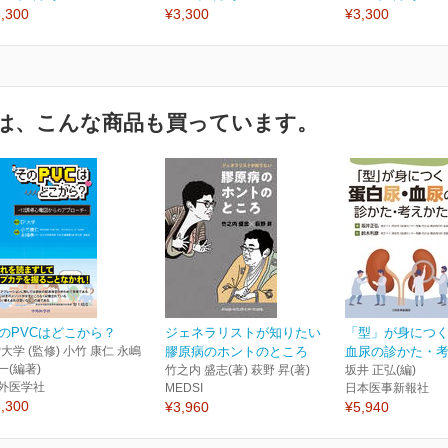
,300
¥3,300
¥3,300
は、こんな商品も買っています。
のPVCはどこから？
ジェネラリストが知りたい
「型」が身につく
P大学 (監修) 小竹 康仁 永嶋
膠原病のホントのところ
血尿の診かた・
一(編著)
竹之内 盛志(著) 萩野 昇(著)
坂井 正弘(編)
外医学社
MEDSI
日本医事新報社
,300
¥3,960
¥5,940