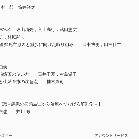
本一郎，筒井裕之
彦
子
木宏樹，佐山晴亮，入山高行，武田憲文
子，相庭武司
おける妊産婦死亡原因と減少に向けた取り組み 田中博明，田中佳世
由美
器治療薬の使い方 髙井千夏，村島温子
妊と生殖医療の注意点 桂木真司
知識－疾患の病態生理から治療へつなげる解剖学－】
疾患 井川 修
テゴリー
アカウントサービス