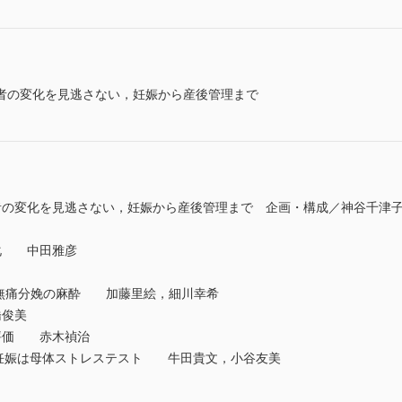
者の変化を見逃さない，妊娠から産後管理まで
者の変化を見逃さない，妊娠から産後管理まで 企画・構成／神谷千津
化 中田雅彦
と無痛分娩の麻酔 加藤里絵，細川幸希
橋俊美
評価 赤木禎治
意点：妊娠は母体ストレステスト 牛田貴文，小谷友美