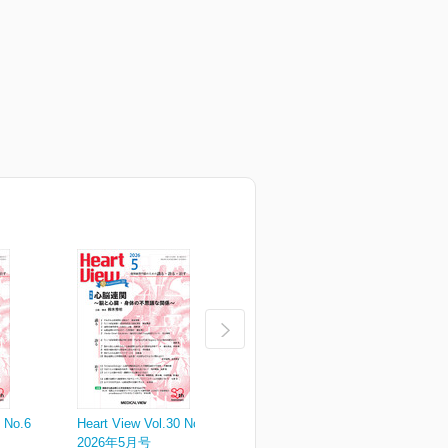
0 No.6
Heart View Vol.30 No.5
Heart View Vol.30 No.4
H
2026年5月号
2026年4月号
2