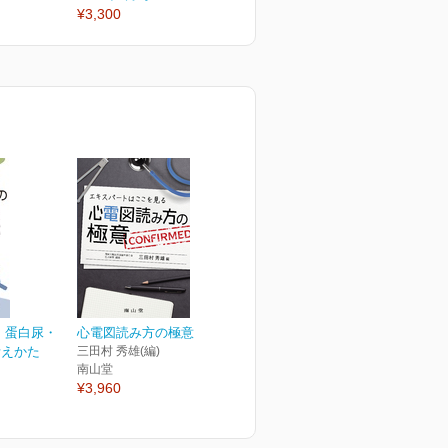
¥3,300
¥3,300
¥
 蛋白尿・
心電図読み方の極意
考えかた
三田村 秀雄(編)
南山堂
¥3,960