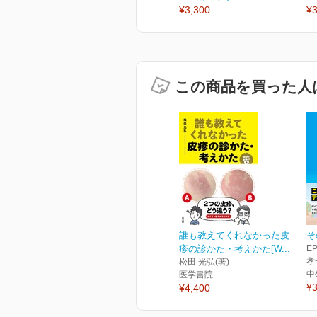
¥3,300
¥3
この商品を買った人
誰も教えてくれなかった皮
そ
疹の診かた・考えかた[W...
E
孝
松田 光弘(著)
中
医学書院
¥3
¥4,400