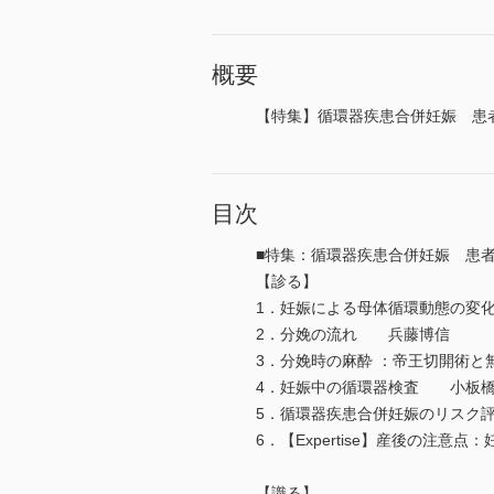
概要
【特集】循環器疾患合併妊娠 患
目次
■特集：循環器疾患合併妊娠 患
【診る】
1．妊娠による母体循環動態の変
2．分娩の流れ 兵藤博信
3．分娩時の麻酔 ：帝王切開術
4．妊娠中の循環器検査 小板
5．循環器疾患合併妊娠のリスク
6．【Expertise】産後の注
【識る】