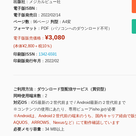
出版社
メジカルビュー社
電子版ISBN
電子版発売日
2022/02/14
ページ数
96ページ
判型
A4変
フォーマット
PDF（パソコンへのダウンロード不可）
¥3,080
電子版販売価格：
(本体¥2,800＋税10％)
印刷版ISSN
1342-6591
印刷版発行年月
2022/02
ご利用方法
ダウンロード型配信サービス（買切型）
同時使用端末数
2
対応OS
iOS最新の２世代前まで / Android最新の２世代前まで
※コンテンツの使用にあたり、専用ビューアisho.jpが必要
※Androidは、Android２世代前の端末のうち、国内キャリア経由で販
AQUOS、ARROWS、Nexusなど）にて動作確認しています
必要メモリ容量
34 MB以上