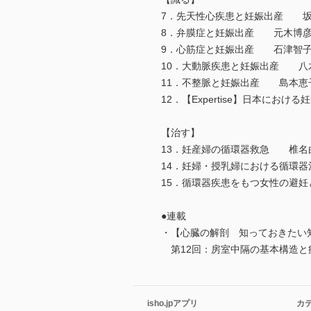
7．先天性心疾患と妊娠出産 坂
8．弁膜症と妊娠出産 元木博
9．心筋症と妊娠出産 石津智
10．大動脈疾患と妊娠出産 八
11．不整脈と妊娠出産 島本恵
12．【Expertise】日本に
【治す】
13．妊産婦の循環器救急 椎名
14．妊婦・授乳婦における循環
15．循環器疾患をもつ女性の避
●連載
・【心臓の解剖 知っておきたい
第12回：房室中隔の基本構造と
isho.jpアプリ
カ