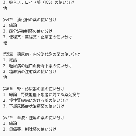
3．吸入ステロイド薬（ICS）の使い分け
他
第4章 消化器の薬の使い分け
1．総論
2．酸分泌抑制薬の使い分け
3．便秘薬・整腸薬・止痢薬の使い分け
他
第5章 糖尿病・内分泌代謝の薬の使い分け
1．総論
2．糖尿病の経口血糖降下薬の使い分け
3．糖尿病の注射薬の使い分け
他
第6章 腎・泌尿器の薬の使い分け
1．総論 腎機能低下患者に対する薬剤投与
2．慢性腎臓病における薬の使い分け
3．下部尿路症状治療薬の使い分け
第7章 血液・腫瘍の薬の使い分け
1．総論
2．鎮痛薬，制吐薬の使い分け