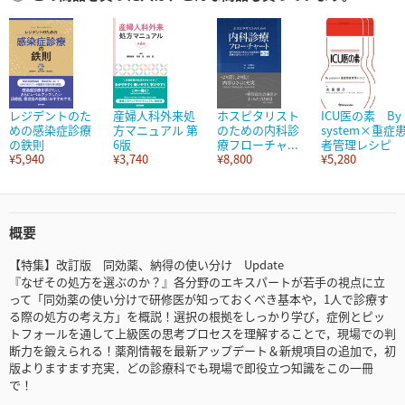
レジデントのた
産婦人科外来処
ホスピタリスト
ICU医の素 By
めの感染症診療
方マニュアル 第
のための内科診
system×重症
の鉄則
6版
療フローチャ...
者管理レシピ
¥5,940
¥3,740
¥8,800
¥5,280
概要
【特集】改訂版 同効薬、納得の使い分け Update
『なぜその処方を選ぶのか？』各分野のエキスパートが若手の視点に立
って「同効薬の使い分けで研修医が知っておくべき基本や，1人で診療す
る際の処方の考え方」を概説！選択の根拠をしっかり学び，症例とピッ
トフォールを通して上級医の思考プロセスを理解することで，現場での判
断力を鍛えられる！薬剤情報を最新アップデート＆新規項目の追加で，初
版よりますます充実．どの診療科でも現場で即役立つ知識をこの一冊
で！