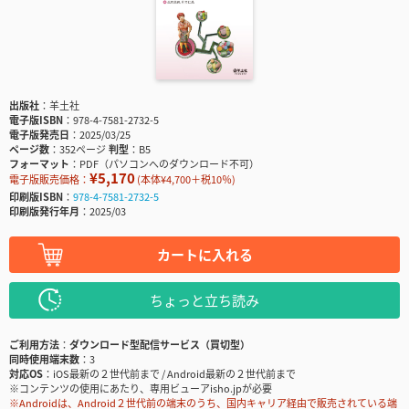
出版社
羊土社
電子版ISBN
978-4-7581-2732-5
電子版発売日
2025/03/25
ページ数
352ページ
判型
B5
フォーマット
PDF（パソコンへのダウンロード不可）
¥5,170
電子版販売価格：
(本体¥4,700＋税10％)
印刷版ISBN
978-4-7581-2732-5
印刷版発行年月
2025/03
カートに入れる
ちょっと立ち読み
ご利用方法
ダウンロード型配信サービス（買切型）
同時使用端末数
3
対応OS
iOS最新の２世代前まで / Android最新の２世代前まで
※コンテンツの使用にあたり、専用ビューアisho.jpが必要
※Androidは、Android２世代前の端末のうち、国内キャリア経由で販売されている端