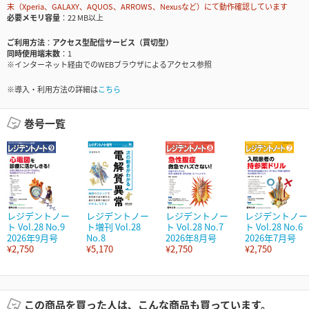
末（Xperia、GALAXY、AQUOS、ARROWS、Nexusなど）にて動作確認しています
必要メモリ容量
22 MB以上
ご利用方法
アクセス型配信サービス（買切型）
同時使用端末数
1
※インターネット経由でのWEBブラウザによるアクセス参照
※導入・利用方法の詳細は
こちら
巻号一覧
レジデントノー
レジデントノー
レジデントノー
レジデントノー
ト Vol.28 No.9
ト増刊 Vol.28
ト Vol.28 No.7
ト Vol.28 No.6
2026年9月号
No.8
2026年8月号
2026年7月号
¥2,750
¥5,170
¥2,750
¥2,750
この商品を買った人は、こんな商品も買っています。