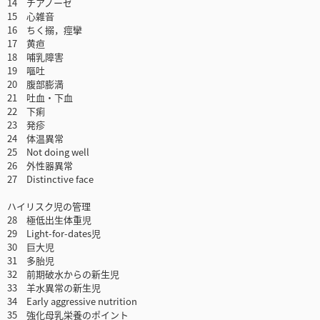
14 チアノーゼ
15 心雑音
16 ちく搦，痙攣
17 黄疸
18 哺乳障害
19 嘔吐
20 腹部膨満
21 吐血・下血
22 下痢
23 発疹
24 体温異常
25 Not doing well
26 外性器異常
27 Distinctive face
ハイリスク児の管理
28 極低出生体重児
29 Light-for-dates児
30 巨大児
31 多胎児
32 前期破水からの新生児
33 羊水異常の新生児
34 Early aggressive nutrition
35 強化母乳栄養のポイント