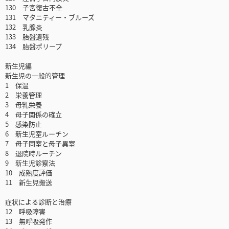
130 子宮復古不全
131 マタニティー・ブルーズ
132 乳腺炎
133 胎盤遺残
134 胎盤ポリープ
新生児編
新生児の一般的管理
1 保温
2 栄養管理
3 母乳栄養
4 母子関係の確立
5 感染防止
6 新生児室ルーチン
7 母子同室と母子異室
8 退院時ルーチン
9 新生児診察法
10 成熟度評価
11 新生児搬送
症状による診断と治療
12 呼吸障害
13 無呼吸発作