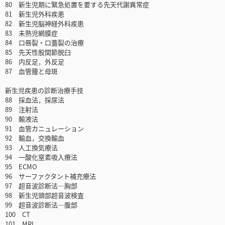
80 新生児期に緊急処置を要する先天代謝異常症
81 新生児外科疾患
82 新生児脳神経外科疾患
83 未熟児網膜症
84 口唇裂・口蓋裂の治療
85 先天性股関節脱臼
86 内反足，外反足
87 血管腫と母斑
新生児疾患の診断治療手技
88 採血法，採尿法
89 注射法
90 輸液法
91 血管カニュレーション
92 輸血，交換輸血
93 人工換気療法
94 一酸化窒素吸入療法
95 ECMO
96 サーファクタント補充療法
97 超音波診断法―胸部
98 新生児頭部超音波検査
99 超音波診断法―腹部
100 CT
101 MRI