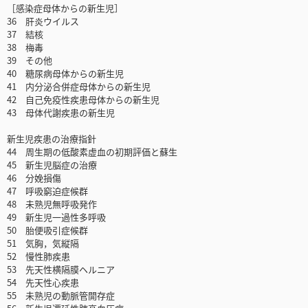
［感染症母体からの新生児］
36 肝炎ウイルス
37 結核
38 梅毒
39 その他
40 糖尿病母体からの新生児
41 内分泌合併症母体からの新生児
42 自己免疫性疾患母体からの新生児
43 母体代謝疾患の新生児
新生児疾患の治療指針
44 周生期の低酸素虚血の初期評価と蘇生
45 新生児脳症の治療
46 分娩損傷
47 呼吸窮迫症候群
48 未熟児無呼吸発作
49 新生児一過性多呼吸
50 胎便吸引症候群
51 気胸，気縦隔
52 慢性肺疾患
53 先天性横隔膜ヘルニア
54 先天性心疾患
55 未熟児の動脈管開存症