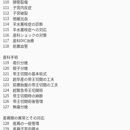
110 頸管裂傷
111 子宮内反症
112 子宮破裂
113 弛緩出血
114 羊水塞栓症の診断
115 羊水塞栓症への対応
116 産科ショックの対策
117 産科DIC治療
118 前置血管
産科手術
119 吸引分娩
120 鉗子分娩
121 帝王切開の基本術式
122 超早産の帝王切開の工夫
123 前置胎盤の帝王切開の工夫
124 超緊急帝王切開術
125 帝王切開時の麻酔
126 帝王切開術後管理
127 無痛分娩
産褥期の異常とその対応
128 産褥の一般管理
129 産褥子宮内膜炎