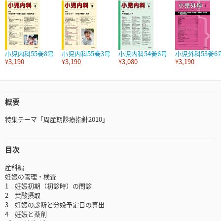
小児内科55巻8号
小児内科55巻3号
小児内科54巻6号
小児外科53巻6
¥3,190
¥3,190
¥3,080
¥3,190
概要
特集テーマ「周産期診療指針2010」
目次
産科編
妊娠の管理・検査
1 妊娠初期（初診時）の問診
2 葉酸摂取
3 妊娠の診断と分娩予定日の算出
4 妊娠と薬剤