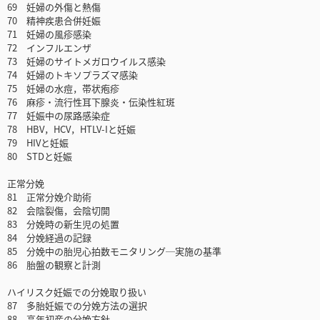
69 妊婦の外傷と熱傷
70 精神疾患合併妊娠
71 妊婦の風疹感染
72 インフルエンザ
73 妊婦のサイトメガロウイルス感染
74 妊婦のトキソプラズマ感染
75 妊婦の水痘，帯状疱疹
76 麻疹・流行性耳下腺炎・伝染性紅斑
77 妊娠中の尿路感染症
78 HBV，HCV，HTLV-Iと妊娠
79 HIVと妊娠
80 STDと妊娠
正常分娩
81 正常分娩介助術
82 会陰裂傷，会陰切開
83 分娩時の新生児の処置
84 分娩経過の記録
85 分娩中の胎児心拍数モニタリング─実施の基準
86 胎盤の観察と計測
ハイリスク妊娠での分娩取り扱い
87 多胎妊娠での分娩方法の選択
88 高年初産の分娩方針