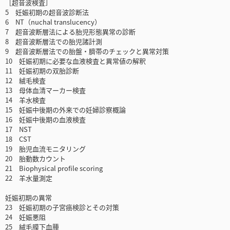
［超音波検査］
5 妊娠初期の超音波診断法
6 NT（nuchal translucency）
7 超音波断層法による胎児形態異常の診断
8 超音波断層法での胎児諸計測
9 超音波断層法での胎盤・臍帯のチェックと異常対策
10 妊娠初期に必要な血液検査と異常値の解釈
11 妊娠初期の双胎診断
12 絨毛検査
13 母体血清マーカー検査
14 羊水検査
15 妊娠中後期の外来での妊婦診察概論
16 妊娠中後期の血液検査
17 NST
18 CST
19 胎児血流モニタリング
20 胎動数カウント
21 Biophysical profile scoring
22 羊水量測定
妊娠初期の異常
23 妊娠初期の子宮癌検診とその対策
24 妊娠悪阻
25 絨毛膜下血腫