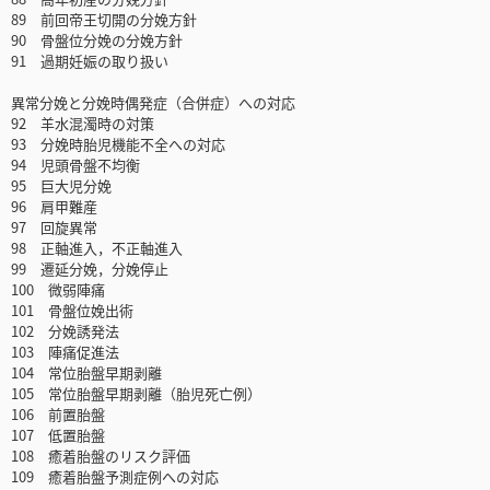
89 前回帝王切開の分娩方針
90 骨盤位分娩の分娩方針
91 過期妊娠の取り扱い
異常分娩と分娩時偶発症（合併症）への対応
92 羊水混濁時の対策
93 分娩時胎児機能不全への対応
94 児頭骨盤不均衡
95 巨大児分娩
96 肩甲難産
97 回旋異常
98 正軸進入，不正軸進入
99 遷延分娩，分娩停止
100 微弱陣痛
101 骨盤位娩出術
102 分娩誘発法
103 陣痛促進法
104 常位胎盤早期剥離
105 常位胎盤早期剥離（胎児死亡例）
106 前置胎盤
107 低置胎盤
108 癒着胎盤のリスク評価
109 癒着胎盤予測症例への対応