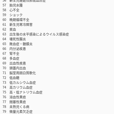
56 新生児遷延性肺高血圧症
57 胎児水腫
58 心不全
59 ショック
60 晩期循環不全
61 新生児寒冷障害
62 貧血
63 出生後の水平感染によるウイルス感染症
64 壊死性腸炎
65 敗血症・髄膜炎
66 内分泌疾患
67 腎不全
68 多血症
69 出血性疾患
70 頭蓋内出血
71 脳室周囲白質軟化
72 低血糖
73 低カルシウム血症
74 高カリウム血症
75 高・低ナトリウム血症
76 溶血性黄疸
77 閉塞性黄疸
78 未熟児くる病
79 微量元素欠乏症