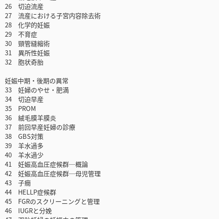
26 切迫流産
27 流産における子宮内容除去術
28 化学的妊娠
29 不育症
30 頸管縫縮術
31 異所性妊娠
32 胞状奇胎
妊娠中期・後期の異常
33 妊婦のやせ・肥満
34 切迫早産
35 PROM
36 絨毛膜羊膜炎
37 前回早産妊婦の診療
38 GBS対策
39 羊水過多
40 羊水過少
41 妊娠高血圧症候群─概論
42 妊娠高血圧症候群─母児管理
43 子癇
44 HELLP症候群
45 FGRのスクリーニングと管理
46 IUGRと分娩