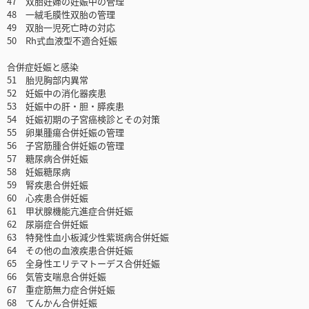
47 双胎妊婦の妊娠中の管理
48 一絨毛膜性双胎の管理
49 双胎一児死亡時の対応
50 Rh式血液型不適合妊娠
合併症妊娠と感染
51 胎児胸部内異常
52 妊娠中の消化器疾患
53 妊娠中の肝・胆・膵疾患
54 妊娠初期の子宮癌検診とその対策
55 卵巣腫瘍合併妊娠の管理
56 子宮筋腫合併妊娠の管理
57 糖尿病合併妊娠
58 妊娠糖尿病
59 腎疾患合併妊娠
60 心疾患合併妊娠
61 甲状腺機能亢進症合併妊娠
62 尿崩症合併妊娠
63 特発性血小板減少性紫斑病合併妊娠
64 その他の血液疾患合併妊娠
65 全身性エリテマトーデス合併妊娠
66 気管支喘息合併妊娠
67 重症筋無力症合併妊娠
68 てんかん合併妊娠