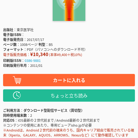
出版社
東京医学社
電子版ISBN
電子版発売日
2017/07/17
ページ数
1008ページ
判型
B5
フォーマット
PDF（パソコンへのダウンロード不可）
¥10,340
電子版販売価格：
(本体¥9,400＋税10％)
印刷版ISSN
0386-9881
印刷版発行年月
2011/01
カートに入れる
ちょっと立ち読み
ご利用方法
ダウンロード型配信サービス（買切型）
同時使用端末数
2
対応OS
iOS最新の２世代前まで / Android最新の２世代前まで
※コンテンツの使用にあたり、専用ビューアisho.jpが必要
※Androidは、Android２世代前の端末のうち、国内キャリア経由で販売されている端
末（Xperia、GALAXY、AQUOS、ARROWS、Nexusなど）にて動作確認しています