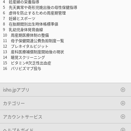
4 妊産婦の栄養指導
5 先天異常や奇形児娩出後の母性保健指導
6 虐待を防止するための周産期管理
7 妊婦とスポーツ
8 在胎期間別出生時体格標準値
9 乳幼児身体発育曲線
10 周産期医療体制の整備
11 母子保健関連公費負担制度一覧
12 プレネイタルビジット
13 産科医療補償制度開始後の現状
14 聴覚スクリーニング
15 ビタミンK欠乏性出血症
16 パリビズマブ投与
isho.jpアプリ
カテゴリー
アカウントサービス
ヘルプ＆ガイド