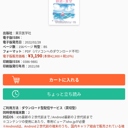
出版社
東京医学社
電子版ISBN
電子版発売日
2022/02/28
ページ数
156ページ
判型
B5
フォーマット
PDF（パソコンへのダウンロード不可）
¥3,190
電子版販売価格：
(本体¥2,900＋税10％)
印刷版ISSN
0386-9881
印刷版発行年月
2021/08
カートに入れる
ちょっと立ち読み
ご利用方法
ダウンロード型配信サービス（買切型）
同時使用端末数
2
対応OS
iOS最新の２世代前まで / Android最新の２世代前まで
※コンテンツの使用にあたり、専用ビューアisho.jpが必要
※Androidは、Android２世代前の端末のうち、国内キャリア経由で販売されている端