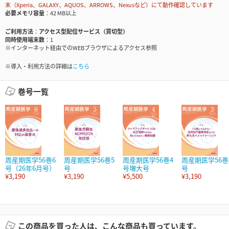
末（Xperia、GALAXY、AQUOS、ARROWS、Nexusなど）にて動作確認しています
必要メモリ容量
42 MB以上
ご利用方法
アクセス型配信サービス（買切型）
同時使用端末数
1
※インターネット経由でのWEBブラウザによるアクセス参照
※導入・利用方法の詳細は
こちら
巻号一覧
周産期医学56巻6
周産期医学56巻5
周産期医学56巻4
周産期医学56巻
号（26年6月号）
号
号増大号
号
¥3,190
¥3,190
¥5,500
¥3,190
この商品を買った人は、こんな商品も買っています。