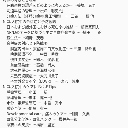
在胎週数の誤差をどのように考えるか……篠塚 憲男
切迫早産の管理……松澤 聡史 他
分娩方法（経腟分娩vs.帝王切開）……三谷 穣 他
NICU入院中の合併症と予防戦略
日本および諸外国における死亡率の推移……板橋家頭夫
NRNJのデータに基づく主要合併症発生率……楠田 聡
蘇生法……細野 茂春
合併症の対応と予防戦略
脳室内出血・脳室周囲白質軟化症……三浦 良介 他
晩期循環不全……中西 秀彦
慢性肺疾患……鈴木 俊彦 他
重症感染症……高橋 尚人
壊死性腸炎……東海林宏道
未熟児網膜症……太刀川貴子
子宮外発育不全（EUGR）……宮沢 篤生
NICU入院中のケアにおけるTips
呼吸管理……小田 新
循環管理……増本 健一 他
水分，電解質管理……中島 秀幸
感染予防……加藤 有一
Developmental care，痛みのケア……側島 久典
母乳分泌促進・母乳バンク……櫻井基一郎
家族への支援……福原 里恵