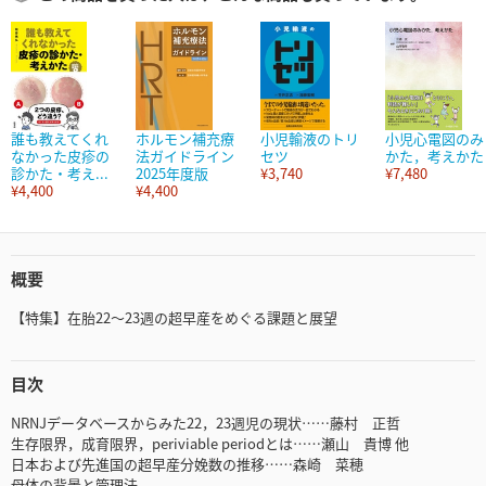
誰も教えてくれ
ホルモン補充療
小児輸液のトリ
小児心電図のみ
なかった皮疹の
法ガイドライン
セツ
かた，考えかた
診かた・考え...
2025年度版
¥3,740
¥7,480
¥4,400
¥4,400
概要
【特集】在胎22～23週の超早産をめぐる課題と展望
目次
NRNJデータベースからみた22，23週児の現状……藤村 正哲
生存限界，成育限界，periviable periodとは……瀬山 貴博 他
日本および先進国の超早産分娩数の推移……森崎 菜穂
母体の背景と管理法