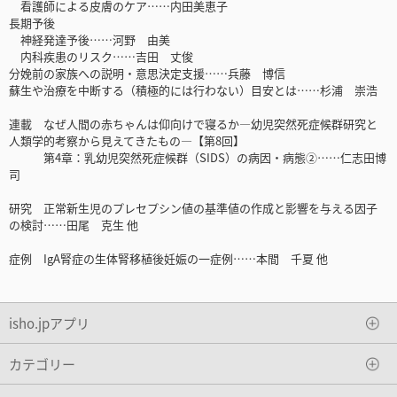
看護師による皮膚のケア……内田美恵子
長期予後
神経発達予後……河野 由美
内科疾患のリスク……吉田 丈俊
分娩前の家族への説明・意思決定支援……兵藤 博信
蘇生や治療を中断する（積極的には行わない）目安とは……杉浦 崇浩
連載 なぜ人間の赤ちゃんは仰向けで寝るか―幼児突然死症候群研究と
人類学的考察から見えてきたもの―【第8回】
第4章：乳幼児突然死症候群（SIDS）の病因・病態②……仁志田博
司
研究 正常新生児のプレセプシン値の基準値の作成と影響を与える因子
の検討……田尾 克生 他
症例 IgA腎症の生体腎移植後妊娠の一症例……本間 千夏 他
isho.jpアプリ
カテゴリー