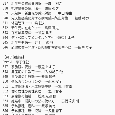
337 新生児の抗菌薬選択……城 裕之
338 抗痙攣薬の使用法……佐藤 弘之
339 未熟児・新生児の感染対策……中田 裕生
340 先天性感染に対する病院感染防止対策……堀越 裕歩
341 体温管理……中島 健夫
342 新生児の在宅ケア……島津 智之
343 在宅酸素療法……兼重 昌夫
344 ディベロップメンタルケア……渡辺とよ子
345 新生児搬送……井上 武 他
346 心理検査ー発達・認知機能検査を中心に……田中 恭子
【母子保健編】
Part VI 母子保健
347 家族観の変貌……渡辺 とよ子
348 周産期の性教育……川名 有紀子 他
349 青少年の性行動……安達 知子
350 遺伝カウンセリング……山本 俊至
351 母体保護法・人工妊娠中絶……宮川 智幸
352 働く女性の母性管理……宮川 智幸
353 周産期の福祉……松尾 光通 他
354 妊娠中，授乳中の薬の使い方……高橋 宏典 他
355 予防接種─産科……飯塚 美徳
356 予防接種─新生児科……多屋 馨子