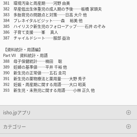
381 環境汚染と周産期……河野 由美
382 早産低出生体重児の成人期の予後……板橋 家頭夫
383 多胎育児の問題点と対策……日高 大介 他
384 プレネイタルビジット……森 裕美 他
385 ハイリスク新生児のフォローアップ……石井 のぞみ
386 子育て支援……峯 真人
387 チャイルドシート……服部 益治
【資料統計・用語編】
Part VII 資料統計・用語
388 母子保健統計……楠田 聡
389 妊婦の基準値……平井 千裕 他
390 新生児の正常値……五石 圭司
391 新生児の薬物療法と薬用量……大野 秀子
392 妊娠・周産期に関する用語……大口 昭英
393 新生児・未熟児に関する用語……小林 正久 他
isho.jpアプリ
カテゴリー