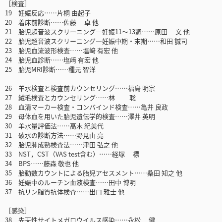
［検査］
19 妊娠反応……片桐 由起子
20 着床前診断……佐藤 卓 他
21 胎児超音波スクリーニング―妊娠11～13週……原田 文 他
22 胎児超音波スクリーニング―妊娠中期・末期……和田 誠司
23 胎児血流波形検査……塩﨑 有宏 他
24 胎児血診断……塩﨑 有宏 他
25 胎児MRI診断……種元 智洋
26 羊水検査と検査前カウンセリング……福島 明宗
27 絨毛検査とカウンセリング……林 聡
28 血清マーカー検査・コンバインド検査……亀井 良政
29 母体血を用いた胎児遺伝学的検査……澤井 英明
30 羊水量評価法……高木 紀美代
31 破水の診断方法……野見山 亮
32 胎児肺成熟検査法……津田 弘之 他
33 NST，CST（VAS test含む）……経塚 標
34 BPS……藤森 敬也 他
35 胎動数カウントによる胎児アセスメント……桑田 知之 他
36 妊娠中のルーチン血液検査……田中 博明
37 抗リン脂質抗体検査……出口 雅士 他
［感染］
38 先天性サイトメガロウイルス感染……永松 健