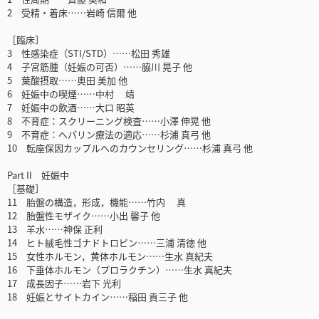
2 受精・着床……岩崎 信爾 他
［臨床］
3 性感染症（STI/STD）……松田 秀雄
4 子宮筋腫（妊娠の可否）……脇川 晃子 他
5 葉酸摂取……奥田 美加 他
6 妊娠中の喫煙……中村 靖
7 妊娠中の飲酒……大口 昭英
8 不育症：スクリーニング検査……小澤 伸晃 他
9 不育症：へパリン療法の適応……杉浦 真弓 他
10 転座保因カップルへのカウンセリング……杉浦 真弓 他
Part II 妊娠中
［基礎］
11 胎盤の構造，形成，機能……竹内 真
12 胎盤性モザイク……小出 馨子 他
13 羊水……神保 正利
14 ヒト絨毛性ゴナドトロピン……三浦 清徳 他
15 女性ホルモン，黄体ホルモン……生水 真紀夫
16 下垂体ホルモン（プロラクチン）……生水 真紀夫
17 成長因子……岩下 光利
18 妊娠とサイトカイン……稲田 貢三子 他