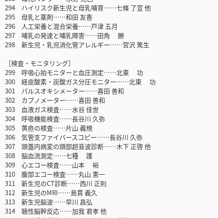
294 ハイリスク新生児と母乳哺育……七條 了宣 他
295 母乳と薬剤……和田 友香
296 人工栄養と混合栄養……戸津 五月
297 哺乳の発達と哺乳障害……田角 勝
298 新生児・乳児消化管アレルギー……宮沢 篤生
［検査・モニタリング］
299 呼吸心拍モニターと血圧測定……北東 功
300 経皮酸素・炭酸ガス分圧モニター……北東 功
301 パルスオキシメーター……喜田 善和
302 カプノメーター……喜田 善和
303 血液ガス検査……水谷 佳世
304 呼吸機能検査……長谷川 久弥
305 黄疸の検査……片山 義規
306 気管支ファイバースコピー……長谷川 久弥
307 頭蓋内病変の頭部超音波診断……木下 正啓 他
308 脳血流測定……七種 護
309 心エコー検査……山本 裕
310 腹部エコー検査……丸山 憲一
311 新生児のCT診断……西川 正則
312 新生児のMRI……島貫 義久
313 新生児脳波……早川 昌弘
314 聴性脳幹反応……加我 君孝 他