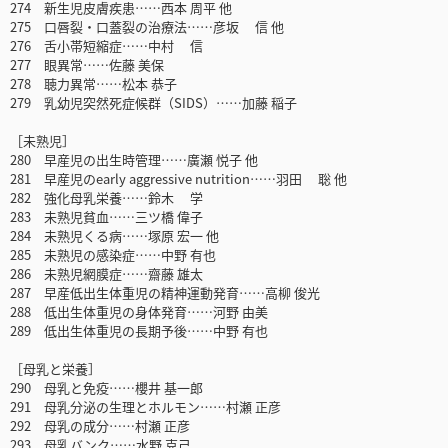
274 新生児皮膚疾患……西本 周平 他
275 口唇裂・口蓋裂の治療法……彦坂 信 他
276 舌小帯短縮症……中村 信
277 眼異常……佐藤 美保
278 聴力異常……松本 恭子
279 乳幼児突然死症候群（SIDS）……加藤 稲子
［未熟児］
280 早産児の出生時管理……廣瀬 悦子 他
281 早産児のearly aggressive nutrition……羽田 聡 他
282 強化母乳栄養……鈴木 学
283 未熟児貧血……三ツ橋 偉子
284 未熟児くる病……塚原 宏一 他
285 未熟児の感染症……中野 有也
286 未熟児網膜症……齋藤 雄太
287 早産低出生体重児の精神運動発育……高柳 俊光
288 低出生体重児の身体発育……河野 由美
289 低出生体重児の長期予後……中野 有也
［母乳と栄養］
290 母乳と免疫……櫻井 基一郎
291 母乳分泌の生理とホルモン……村瀬 正彦
292 母乳の成分……村瀬 正彦
293 母乳バンク……水野 克己