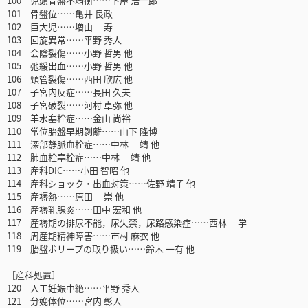
100 児頭骨盤不均衡……下屋 浩一郎
101 骨盤位……亀井 良政
102 巨大児……増山 寿
103 回旋異常……平野 秀人
104 会陰裂傷……小野 哲男 他
105 弛緩出血……小野 哲男 他
106 頸管裂傷……西田 欣広 他
107 子宮内反症……長田 久夫
108 子宮破裂……河村 卓弥 他
109 羊水塞栓症……金山 尚裕
110 常位胎盤早期剝離……山下 隆博
111 深部静脈血栓症……中林 靖 他
112 肺血栓塞栓症……中林 靖 他
113 産科DIC……小田 智昭 他
114 産科ショック・出血対策……佐野 靖子 他
115 産褥熱……原田 崇 他
116 産褥乳腺炎……田中 宏和 他
117 産褥期の排尿不能，尿失禁，尿路感染症……西林 学
118 周産期精神障害……市村 麻衣 他
119 胎盤ポリープの取り扱い……鈴木 一有 他
［産科処置］
120 人工妊娠中絶……平野 秀人
121 分娩体位……宮内 彰人