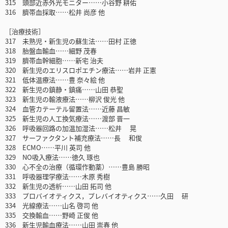
315 頭部近赤外光モニター……小谷野 耕佑
316 臍帯血採取……松井 尚彦 他
［治療技術］
317 未熟児・新生児の蘇生法……田村 正徳
318 胎盤血輸血……細野 茂春
319 臍帯血幹細胞……新宅 治夫
320 新生児のエリスロポエチン療法……岩井 正憲
321 低体温療法……豊 奈々絵 他
322 新生児の鎮静・鎮痛……山田 恭聖
323 新生児の輸液療法……柳沢 俊光 他
324 血管カテーテル留置法……近藤 昌敏
325 新生児の人工換気療法……渡部 晋一
326 呼吸器回路の加温加湿法……松井 晃
327 サーファクタント補充療法……長 和俊
328 ECMO……平川 英司 他
329 NO吸入療法……徳久 琢也
330 心不全の治療（循環作動薬）……豊島 勝昭
331 呼吸器理学療法……木原 秀樹
332 新生児の透析……山田 拓司 他
333 プロバイオティクス，プレバイオティクス……久田 研
334 光線療法……山名 啓司 他
335 交換輸血……野崎 正俊 他
336 新生児輸血療法……山田 崇春 他