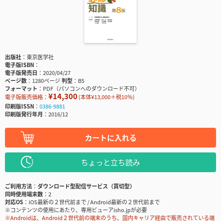
出版社
東京医学社
電子版ISBN
電子版発売日
2020/04/27
ページ数
1280ページ
判型
B5
フォーマット
PDF（パソコンへのダウンロード不可）
¥14,300
電子版販売価格：
(本体¥13,000＋税10％)
印刷版ISSN
0386-9881
印刷版発行年月
2016/12
カートに入れる
ちょっと立ち読み
ご利用方法
ダウンロード型配信サービス（買切型）
同時使用端末数
2
対応OS
iOS最新の２世代前まで / Android最新の２世代前まで
※コンテンツの使用にあたり、専用ビューアisho.jpが必要
※Androidは、Android２世代前の端末のうち、国内キャリア経由で販売されている端