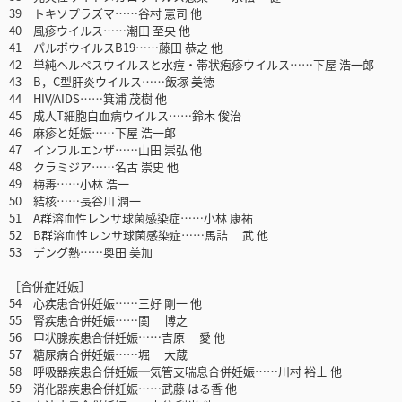
39 トキソプラズマ……谷村 憲司 他
40 風疹ウイルス……潮田 至央 他
41 パルボウイルスB19……藤田 恭之 他
42 単純ヘルペスウイルスと水痘・帯状疱疹ウイルス……下屋 浩一郎
43 B，C型肝炎ウイルス……飯塚 美徳
44 HIV/AIDS……箕浦 茂樹 他
45 成人T細胞白血病ウイルス……鈴木 俊治
46 麻疹と妊娠……下屋 浩一郎
47 インフルエンザ……山田 崇弘 他
48 クラミジア……名古 崇史 他
49 梅毒……小林 浩一
50 結核……長谷川 潤一
51 A群溶血性レンサ球菌感染症……小林 康祐
52 B群溶血性レンサ球菌感染症……馬詰 武 他
53 デング熱……奥田 美加
［合併症妊娠］
54 心疾患合併妊娠……三好 剛一 他
55 腎疾患合併妊娠……関 博之
56 甲状腺疾患合併妊娠……吉原 愛 他
57 糖尿病合併妊娠……堀 大蔵
58 呼吸器疾患合併妊娠─気管支喘息合併妊娠……川村 裕士 他
59 消化器疾患合併妊娠……武藤 はる香 他