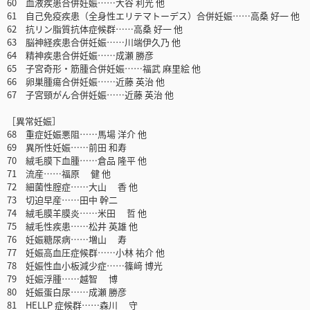
60 血液疾患合併妊娠……大谷 利光 他
61 自己免疫疾患（全身性エリテマトーデス）合併妊娠……高桑 好一 他
62 抗リン脂質抗体症候群……高桑 好一 他
63 脳神経疾患合併妊娠……川端伊久乃 他
64 精神疾患合併妊娠……成瀬 勝彦
65 子宮奇形・筋腫合併妊娠……福武 麻里絵 他
66 卵巣腫瘍合併妊娠……近藤 英治 他
67 子宮頸がん合併妊娠……近藤 英治 他
［異常妊娠］
68 重症妊娠悪阻……馬場 洋介 他
69 異所性妊娠……前田 和寿
70 絨毛膜下血腫……倉品 隆平 他
71 流産……福原 健 他
72 細菌性腟症……大山 香 他
73 切迫早産……田中 幹二
74 絨毛膜羊膜炎……米田 哲 他
75 絨毛性疾患……松井 英雄 他
76 妊娠糖尿病……増山 寿
77 妊娠高血圧症候群……小林 祐介 他
78 妊娠性血小板減少症……篠﨑 博光
79 妊娠浮腫……越智 博
80 妊娠蛋白尿……成瀬 勝彦
81 HELLP 症候群……森川 守