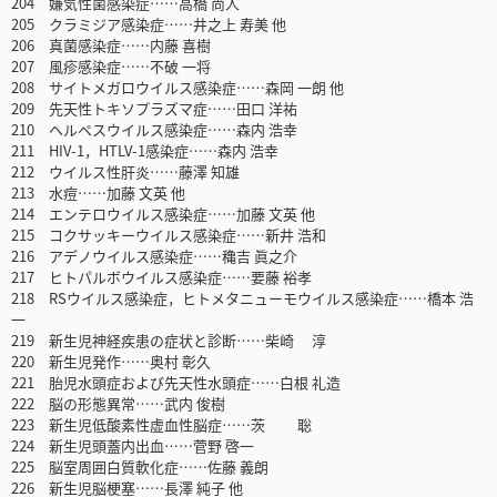
204 嫌気性菌感染症……高橋 尚人
205 クラミジア感染症……井之上 寿美 他
206 真菌感染症……内藤 喜樹
207 風疹感染症……不破 一将
208 サイトメガロウイルス感染症……森岡 一朗 他
209 先天性トキソプラズマ症……田口 洋祐
210 ヘルペスウイルス感染症……森内 浩幸
211 HIV-1，HTLV-1感染症……森内 浩幸
212 ウイルス性肝炎……藤澤 知雄
213 水痘……加藤 文英 他
214 エンテロウイルス感染症……加藤 文英 他
215 コクサッキーウイルス感染症……新井 浩和
216 アデノウイルス感染症……穐吉 眞之介
217 ヒトパルボウイルス感染症……要藤 裕孝
218 RSウイルス感染症，ヒトメタニューモウイルス感染症……橋本 浩
一
219 新生児神経疾患の症状と診断……柴崎 淳
220 新生児発作……奥村 彰久
221 胎児水頭症および先天性水頭症……白根 礼造
222 脳の形態異常……武内 俊樹
223 新生児低酸素性虚血性脳症……茨 聡
224 新生児頭蓋内出血……菅野 啓一
225 脳室周囲白質軟化症……佐藤 義朗
226 新生児脳梗塞……長澤 純子 他