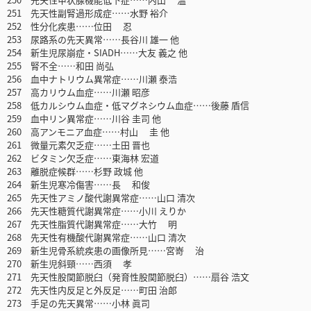
251 先天性副腎過形成症……水野 裕介
252 性分化疾患……位田 忍
253 尿路系の先天異常……長谷川 雄一 他
254 新生児尿崩症・SIADH……大友 義之 他
255 腎不全……和田 尚弘
256 血中ナトリウム異常症……川瀬 泰浩
257 高カリウム血症……川瀬 昭彦
258 低カルシウム血症・低マグネシウム血症……後藤 盾信
259 血中リン異常症……川谷 圭司 他
260 高アンモニア血症……村山 圭 他
261 微量元素欠乏症……土田 晋也
262 ビタミン欠乏症……東海林 宏道
263 離脱症候群……杉野 政城 他
264 新生児寒冷傷害……長 和俊
265 先天性アミノ酸代謝異常症……山口 清次
266 先天性糖質代謝異常症……小川 えりか
267 先天性脂質代謝異常症……大竹 明
268 先天性有機酸代謝異常症……山口 清次
269 新生児骨系統疾患の画像所見……宮嵜 治
270 新生児斜頸……西須 孝
271 先天性股関節脱臼（発育性股関節脱臼）……扇谷 浩文
272 先天性内反足と外反足……町田 治郎
273 手足の先天異常……小林 眞司