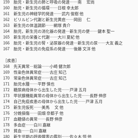
159 胎児・新生児の肺と呼吸の発達……南 宏尚
160 胎児・新生児の循環……日根 幸太郎
161 新生児の神経学的発達……武内 俊樹 他
162 ビリルビン代謝と新生児黄疸……岡田 仁
163 新生児の体温調節……網塚 貴介
164 胎児，新生児の消化器の発達─新生児の便……鍵本 聖一
165 新生児の栄養と代謝……大川 夏紀 他
166 胎児・新生児の腎・泌尿器の発達─新生児の尿……大友 義之
167 胎児・新生児の免疫系の発達……後藤 文洋 他
［疾患］
168 先天異常―総論……小崎 健次郎
169 性染色体異常症……古庄 知己
170 常染色体異常症……古庄 知己
171 胎児水腫……平野 慎也
172 糖尿病母体から出生した児……戸津 五月
173 甲状腺機能異常の母体から出生した児……長野 伸彦
174 自己免疫疾患の母体から出生した児……戸津 五月
175 新生児仮死……美馬 文 他
176 分娩損傷……田畑 奈都子 他
177 血糖値の異常……長野 伸彦
178 多血症……白川 嘉継
179 貧血……白川 嘉継
180 新生児期の呼吸障害の鑑別……佐々木 恒 他