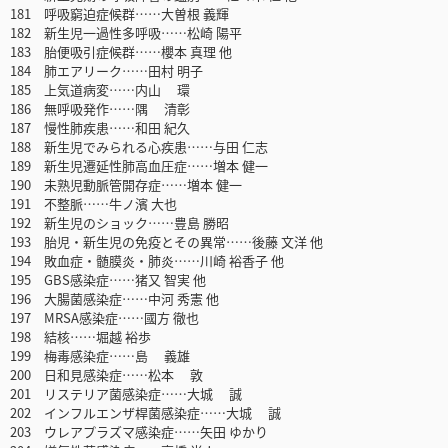
181 呼吸窮迫症候群……大曽根 義輝
182 新生児一過性多呼吸……松崎 陽平
183 胎便吸引症候群……櫻本 真理 他
184 肺エアリーク……田村 明子
185 上気道病変……内山 環
186 無呼吸発作……隅 清彰
187 慢性肺疾患……和田 紀久
188 新生児でみられる心疾患……与田 仁志
189 新生児遷延性肺高血圧症……増本 健一
190 未熟児動脈管開存症……増本 健一
191 不整脈……牛ノ濱 大也
192 新生児のショック……豊島 勝昭
193 胎児・新生児の免疫とその異常……後藤 文洋 他
194 敗血症・髄膜炎・肺炎……川崎 裕香子 他
195 GBS感染症……猪又 智実 他
196 大腸菌感染症……中河 秀憲 他
197 MRSA感染症……國方 徹也
198 結核……堀越 裕歩
199 梅毒感染症……島 義雄
200 日和見感染症……松本 敦
201 リステリア菌感染症……大城 誠
202 インフルエンザ桿菌感染症……大城 誠
203 ウレアプラズマ感染症……矢田 ゆかり