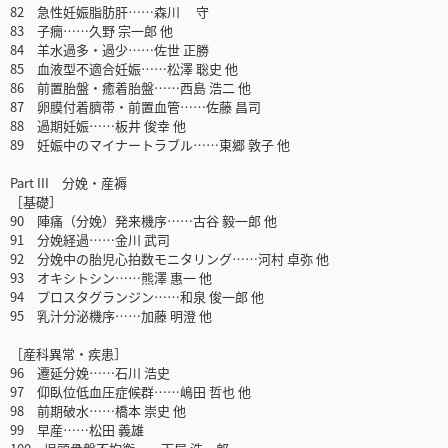
82 急性妊娠脂肪肝……森川 守
83 子癇……久野 宗一郎 他
84 羊水過多・過少……佐世 正勝
85 血液型不適合妊娠……松澤 聡史 他
86 前置胎盤・癒着胎盤……西島 浩二 他
87 卵膜付着臍帯・前置血管……佐藤 昌司
88 過期妊娠……板井 俊幸 他
89 妊娠中のマイナートラブル……東郷 敦子 他
Part III 分娩・産褥
［基礎］
90 陣痛（分娩）発来機序……古谷 毅一郎 他
91 分娩経過……金川 武司
92 分娩中の胎児心拍数モニタリング……河村 卓弥 他
93 オキシトシン……熊澤 惠一 他
94 プロスタグランジン……和泉 俊一郎 他
95 乳汁分泌機序……加藤 明澄 他
［産科異常・疾患］
96 遷延分娩……石川 浩史
97 仰臥位低血圧症候群……嶋田 哲也 他
98 前期破水……橋本 崇史 他
99 早産……松田 義雄