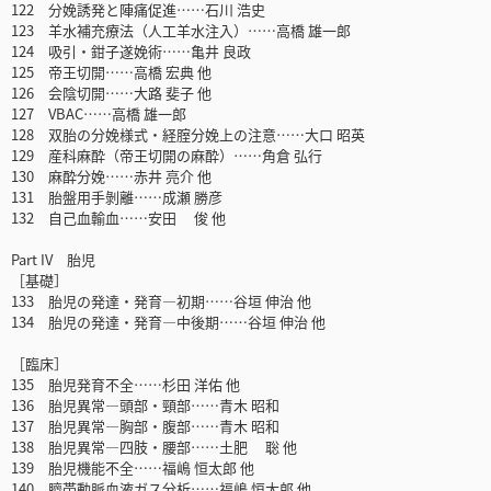
122 分娩誘発と陣痛促進……石川 浩史
123 羊水補充療法（人工羊水注入）……高橋 雄一郎
124 吸引・鉗子遂娩術……亀井 良政
125 帝王切開……高橋 宏典 他
126 会陰切開……大路 斐子 他
127 VBAC……高橋 雄一郎
128 双胎の分娩様式・経腟分娩上の注意……大口 昭英
129 産科麻酔（帝王切開の麻酔）……角倉 弘行
130 麻酔分娩……赤井 亮介 他
131 胎盤用手剝離……成瀬 勝彦
132 自己血輸血……安田 俊 他
Part IV 胎児
［基礎］
133 胎児の発達・発育―初期……谷垣 伸治 他
134 胎児の発達・発育―中後期……谷垣 伸治 他
［臨床］
135 胎児発育不全……杉田 洋佑 他
136 胎児異常―頭部・頸部……青木 昭和
137 胎児異常―胸部・腹部……青木 昭和
138 胎児異常―四肢・腰部……土肥 聡 他
139 胎児機能不全……福嶋 恒太郎 他
140 臍帯動脈血液ガス分析……福嶋 恒太郎 他