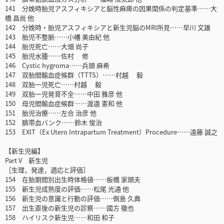
141 分娩時胎児アスフィキシアと脳性麻痺の因果関係の判定基準……大
橋 昌尚 他
142 分娩時・胎児アスフィキシアと新生児脳のMRI所見……早川 文雄
143 胎児不整脈……小幡 美由紀 他
144 胎児死亡……大畑 尚子
145 胎児水腫……佐村 修
146 Cystic hygroma……兵頭 麻希
147 双胎間輸血症候群（TTTS）……村越 毅
148 双胎一児死亡……村越 毅
149 双胎一児発育不全……中田 雅彦 他
150 母児間輸血症候群……渡邉 憲和 他
151 胎児治療……左合 治彦 他
152 臍帯血バンク……鈴木 俊治
153 EXIT（Ex Utero Intrapartum Treatment）Procedure……遠藤 誠之
【新生児編】
Part V 新生児
［生理，発達，適応と評価］
154 在胎期間別出生時体格値……板橋 家頭夫
155 新生児成熟度の評価……松尾 光通 他
156 新生児の意識と行動の評価……側島 久典
157 出生直後の新生児の診察……國方 徹也
158 ハイリスク新生児……和田 和子