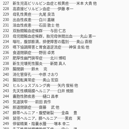
227 新生児高ビリルビン血症と核黄疸……米本 大貴 他
228 高直接ビリルビン血症……伊藤 孝一
229 母乳性黄疸……丸尾 良浩
230 出血性疾患……白川 嘉継
231 溶血性疾患……石田 敦士 他
232 双胎間輸血症候群……与田 仁志
233 母児間輸血症候群，胎児母体間出血……丸山 憲一
234 嘔吐，腹部膨満，排便障害の鑑別……奥山 直樹
235 嚥下協調障害と胃食道逆流症……神保 圭佑 他
236 食道閉鎖症……野田 卓男
237 肥厚性幽門狭窄症……北川 博昭
238 新生児壊死性腸炎……新開 真人
239 腸閉鎖……鈴木 完
240 消化管穿孔……中原 さおり
241 腸回転異常症……奥山 宏臣
242 ヒルシュスプルング病……矢内 俊裕 他
243 先天性横隔膜ヘルニア……臼井 規朗
244 囊胞性肺疾患……樋口 昌孝
245 気道狭窄……前田 貢作
246 胆道閉鎖症……齋藤 武 他
247 臍帯ヘルニア・腹壁破裂……金森 豊
248 鼠径ヘルニア，臍ヘルニア……黒岩 実
249 停留精巣・陰囊水腫……増本 幸二
250 先天性甲状腺機能低下症……内山 温