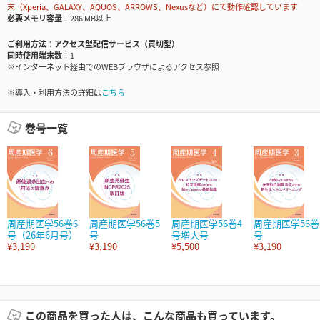
末（Xperia、GALAXY、AQUOS、ARROWS、Nexusなど）にて動作確認しています
必要メモリ容量
286 MB以上
ご利用方法
アクセス型配信サービス（買切型）
同時使用端末数
1
※インターネット経由でのWEBブラウザによるアクセス参照
※導入・利用方法の詳細は
こちら
巻号一覧
周産期医学56巻6
周産期医学56巻5
周産期医学56巻4
周産期医学56巻
号（26年6月号）
号
号増大号
号
¥3,190
¥3,190
¥5,500
¥3,190
この商品を買った人は、こんな商品も買っています。