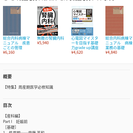
総合内科病棟マ
無敵の腎臓内科
心電図マイスタ
総合内科病棟マ
ニュアル 疾患
¥5,940
ーを目指す基礎
ニュアル 病棟
ごとの管理
力grade up講座
業務の基礎
¥6,160
¥4,620
¥4,840
概要
【特集】周産期医学必修知識
目次
【産科編】
Part I 妊娠前
［基礎］
1 性周期……齊藤 英和