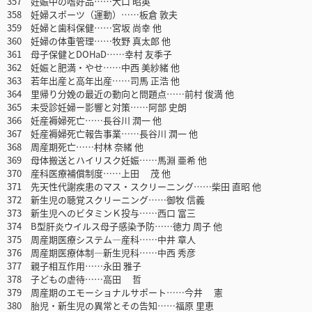
357 妊娠中の嗜好品……大口 昭英
358 妊婦スポーツ（運動）……板倉 敦夫
359 妊婦と歯科保健……宮坂 尚幸 他
360 妊婦の体重管理……牧野 真太郎 他
361 母子保健とDOHaD……幸村 友季子
362 妊娠と肥満・やせ……中西 美紗緒 他
363 若年出産と高年出産……司馬 正浩 他
364 里帰り分娩の最近の動向と問題点……前村 俊満 他
365 未受診妊婦ー影響と対策……阿部 史朗
366 妊産褥婦死亡……長谷川 潤一 他
367 妊産褥婦死亡報告事業……長谷川 潤一 他
368 周産期死亡……村林 奈緒 他
369 母体搬送とハイリスク妊娠……馬淵 亜希 他
370 産科医療補償制度……上田 茂 他
371 先天性代謝疾患のマス・スクリーニング……柴田 直昭 他
372 新生児の聴覚スクリーニング……御牧 信義
373 新生児へのビタミンＫ投与……西口 富三
374 B型肝炎ウイルス母子感染予防……徳力 周子 他
375 周産期医療システム―産科……中井 章人
376 周産期医療体制―新生児科……中西 秀彦
377 親子相互作用……永田 雅子
378 子どもの虐待……高田 哲
379 周産期のエモーショナルサポート……今井 憲
380 胎児・新生児の異常とその告知……福原 里恵