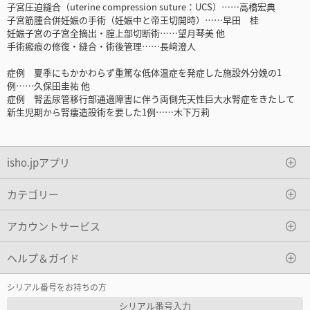
子宮圧迫縫合（uterine compression suture：UCS）……高橋宏典
子宮筋腫合併妊娠の手術（妊娠中と帝王切開時）……早田 桂
妊娠子宮の子宮全摘出・腟上部切断術……望月琴美 他
手術瘢痕の修復・縫合・術後管理……長﨑澄人
症例 夏季にもかかわらず重篤な低体温症を発症した施設外分娩の1
例……久保田圭祐 他
症例 腎盂尿管移行部通過障害に伴う両側先天性巨大水腎症をきたして
新生児期から腎瘻造設術を要した1例……木下万莉
isho.jpアプリ
カテゴリー
アカウントサービス
ヘルプ＆ガイド
シリアル番号をお持ちの方
シリアル番号入力