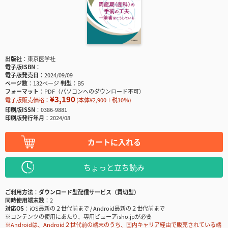
出版社
東京医学社
電子版ISBN
電子版発売日
2024/09/09
ページ数
132ページ
判型
B5
フォーマット
PDF（パソコンへのダウンロード不可）
¥3,190
電子版販売価格：
(本体¥2,900＋税10％)
印刷版ISSN
0386-9881
印刷版発行年月
2024/08
カートに入れる
ちょっと立ち読み
ご利用方法
ダウンロード型配信サービス（買切型）
同時使用端末数
2
対応OS
iOS最新の２世代前まで / Android最新の２世代前まで
※コンテンツの使用にあたり、専用ビューアisho.jpが必要
※Androidは、Android２世代前の端末のうち、国内キャリア経由で販売されている端