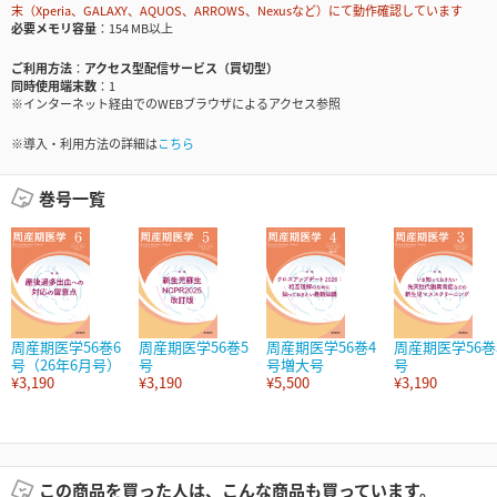
末（Xperia、GALAXY、AQUOS、ARROWS、Nexusなど）にて動作確認しています
必要メモリ容量
154 MB以上
ご利用方法
アクセス型配信サービス（買切型）
同時使用端末数
1
※インターネット経由でのWEBブラウザによるアクセス参照
※導入・利用方法の詳細は
こちら
巻号一覧
周産期医学56巻6
周産期医学56巻5
周産期医学56巻4
周産期医学56巻
号（26年6月号）
号
号増大号
号
¥3,190
¥3,190
¥5,500
¥3,190
この商品を買った人は、こんな商品も買っています。