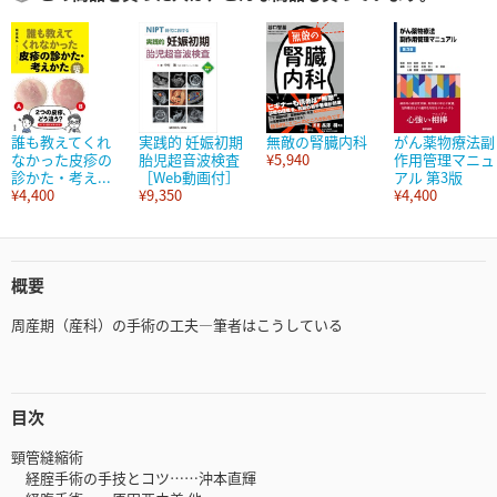
誰も教えてくれ
実践的 妊娠初期
無敵の腎臓内科
がん薬物療法副
なかった皮疹の
胎児超音波検査
¥5,940
作用管理マニュ
診かた・考え...
［Web動画付］
アル 第3版
¥4,400
¥9,350
¥4,400
概要
周産期（産科）の手術の工夫―筆者はこうしている
目次
頸管縫縮術
経腟手術の手技とコツ……沖本直輝