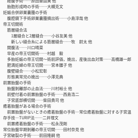
経腹手術……原田亜由美 他
胎胞形成時の手術……大槻克文
妊娠合併卵巣囊腫の手術
腹腔鏡下手術卵巣囊腫摘出術……小島淳哉 他
帝王切開術
筋層縫合法
1層縫合と2層縫合……小谷友美 他
新しい縫合糸による筋層縫合……牧 尉太 他
開腹法……川口晴菜
早産の帝王切開術……村越 毅
多胎妊娠の帝王切開～術前評価，娩出，産後出血対策……高橋雄一郎
肥満妊婦の帝王切開……宮本雛子 他
腹壁縫合……小松宏彰
形態異常児の娩出……小澤克典
前置胎盤の手術
胎盤剝離部の止血法……川村裕士 他
前壁付着の前置胎盤の手術……西島浩二
子宮底部横切開……柴田貴司 他
癒着胎盤がある場合の手術
前置胎盤がないときの癒着胎盤の手術―常位癒着胎盤に対する子宮温
存手技―TURIP法……二井理文
前置癒着胎盤の手術……松永茂剛
常位胎盤早期剝離の帝王切開……田村奈見 他
子宮破裂の手術……前田隆嗣 他