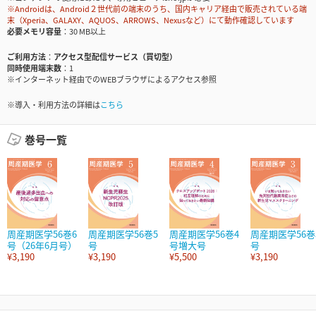
※Androidは、Android２世代前の端末のうち、国内キャリア経由で販売されている端
末（Xperia、GALAXY、AQUOS、ARROWS、Nexusなど）にて動作確認しています
必要メモリ容量
30 MB以上
ご利用方法
アクセス型配信サービス（買切型）
同時使用端末数
1
※インターネット経由でのWEBブラウザによるアクセス参照
※導入・利用方法の詳細は
こちら
巻号一覧
周産期医学56巻6
周産期医学56巻5
周産期医学56巻4
周産期医学56巻
号（26年6月号）
号
号増大号
号
¥3,190
¥3,190
¥5,500
¥3,190