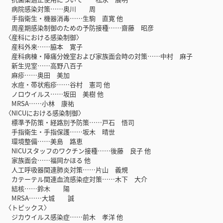
病院感染対策……奥川 周
手指衛生・機器消毒……生駒 直寛 他
周産期感染制御のための予防接種……齋藤 昭彦
〈産科における感染制御〉
産科外来……脇本 寛子
産科病棟・陣痛分娩室および家族面会時の対策……中村 麻子
新生児室……高野八百子
麻疹……奥田 美加
水痘・帯状疱疹……谷村 憲司 他
ノロウイルス……坂田 美樹 他
MRSA……小林 康祐
〈NICUにおける感染制御〉
標準予防策・経路別予防策……戸石 悟司
手指衛生・手指保護……坂木 晴世
環境整備……美島 路恵
NICUスタッフのワクチン接種……後藤 良子 他
家族面会……福岡かほる 他
人工呼吸器関連肺炎対策……片山 義規
カテーテル関連血流感染症対策……木下 大介
結核……鈴木 陽
MRSA……大城 誠
〈トピックス〉
ジカウイルス感染症……前木 孝洋 他