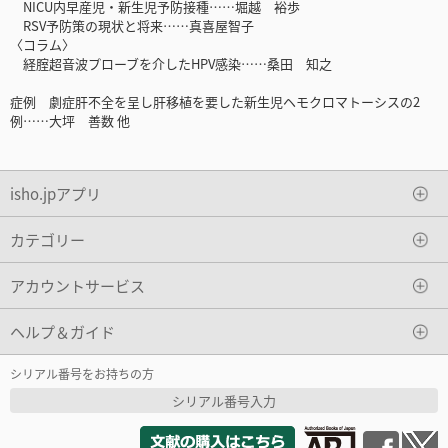
NICU内早産児・新生児予防接種……堀越 裕歩
RSV予防策の現状と将来……真喜屋智子
〈コラム〉
経腟超音波プローブを介したHPV感染……桑田 知之
症例 劇症肝不全を呈し肝移植を要した新生児ヘモクロマトーシスの2
例……大坪 善数 他
isho.jpアプリ
カテゴリー
アカウントサービス
ヘルプ＆ガイド
シリアル番号をお持ちの方
シリアル番号入力