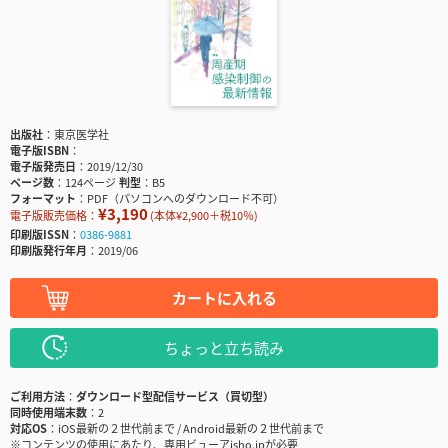
出版社
東京医学社
電子版ISBN
電子版発売日
2019/12/30
ページ数
124ページ
判型
B5
フォーマット
PDF（パソコンへのダウンロード不可）
¥3,190
電子版販売価格：
(本体¥2,900＋税10％)
印刷版ISSN
0386-9881
印刷版発行年月
2019/06
カートに入れる
ちょっと立ち読み
ご利用方法
ダウンロード型配信サービス（買切型）
同時使用端末数
2
対応OS
iOS最新の２世代前まで / Android最新の２世代前まで
※コンテンツの使用にあたり、専用ビューアisho.jpが必要