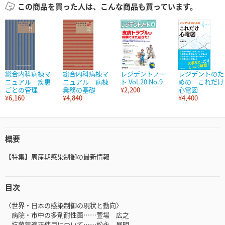
この商品を買った人は、こんな商品も買っています。
総合内科病棟マ
総合内科病棟マ
レジデントノー
レジデントのた
ニュアル 疾患
ニュアル 病棟
ト Vol.20 No.9
めの これだけ
ごとの管理
業務の基礎
¥2,200
心電図
¥6,160
¥4,840
¥4,400
概要
【特集】周産期感染制御の最新情報
目次
〈世界・日本の感染制御の現状と動向〉
病院・市中の多剤耐性菌……萱場 広之
抗菌薬適正使用について……松永 展明