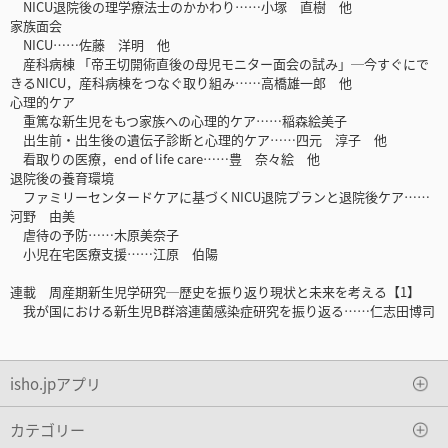
NICU退院後の理学療法士のかかわり……小塚 直樹 他
家族面会
NICU……佐藤 洋明 他
産科病棟 「帝王切開術直後の母児モニター面会の試み」─今すぐにで
きるNICU，産科病棟をつなぐ取り組み……高橋雄一郎 他
心理的ケア
重篤な新生児をもつ家族への心理的ケア……稲森絵美子
出生前・出生後の遺伝子診断と心理的ケア……四元 淳子 他
看取りの医療，end of life care……豊 奈々絵 他
退院後の養育環境
ファミリーセンタードケアに基づくNICU退院プランと退院後ケア……
河野 由美
虐待の予防……木原美奈子
小児在宅医療支援……江原 伯陽
連載 周産期新生児学研究─歴史を振り返り現状と未来を考える【1】
我が国における新生児B群溶連菌感染症研究を振り返る……仁志田博司
isho.jpアプリ
カテゴリー