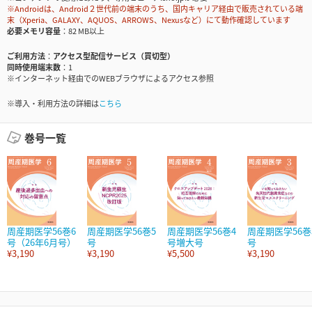
※Androidは、Android２世代前の端末のうち、国内キャリア経由で販売されている端
末（Xperia、GALAXY、AQUOS、ARROWS、Nexusなど）にて動作確認しています
必要メモリ容量
82 MB以上
ご利用方法
アクセス型配信サービス（買切型）
同時使用端末数
1
※インターネット経由でのWEBブラウザによるアクセス参照
※導入・利用方法の詳細は
こちら
巻号一覧
周産期医学56巻6
周産期医学56巻5
周産期医学56巻4
周産期医学56巻
号（26年6月号）
号
号増大号
号
¥3,190
¥3,190
¥5,500
¥3,190