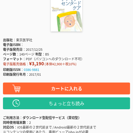
出版社
東京医学社
電子版ISBN
電子版発売日
2017/12/25
ページ数
140ページ
判型
B5
フォーマット
PDF（パソコンへのダウンロード不可）
¥3,190
電子版販売価格：
(本体¥2,900＋税10％)
印刷版ISSN
0386-9881
印刷版発行年月
2017/01
カートに入れる
ちょっと立ち読み
ご利用方法
ダウンロード型配信サービス（買切型）
同時使用端末数
2
対応OS
iOS最新の２世代前まで / Android最新の２世代前まで
※コンテンツの使用にあたり、専用ビューアisho.jpが必要