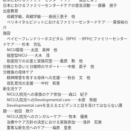
日本におけるファミリーセンタードケアの普及活動……齋藤 朋子
出産教育
母親学級，両親学級……島田三恵子 他
ペリネイタルビジットにおけるファミリーセンタードケア……東保裕の
介
施設
ベイビーフレンドリーホスピタル（BFH）─BFHとファミリーセンター
ドケア……杉本 充弘
NICU環境……太田 英伸 他
個室型NICU……大木 茂
助産院でのお産と家族同室……桑原 勲 他
分娩立ち会いと分娩時のサポート……中根 直子 他
分娩後の母体ケア
精神障害を有する母体への支援……秋谷 文 他
母乳育児の支援……中村 和恵
新生児ケア
NICU入院児への家族のケア参加……森口 紀子
NICU入院児へのDevelopmental care……木原 秀樹
Developmental careを支えるエビデンスと目を背けてはならない課
題……岩田 欧介
NICU入院児へのカンガルーケア……牧本 優美
治療やケア方針の決定における家族参加……浅井 宏美
重篤な新生児へのケア……福原 里恵