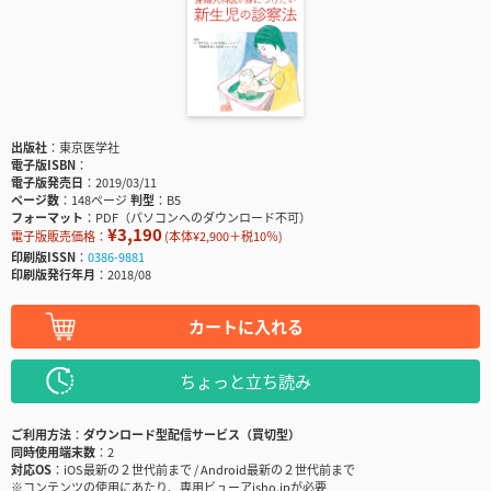
出版社
東京医学社
電子版ISBN
電子版発売日
2019/03/11
ページ数
148ページ
判型
B5
フォーマット
PDF（パソコンへのダウンロード不可）
¥3,190
電子版販売価格：
(本体¥2,900＋税10％)
印刷版ISSN
0386-9881
印刷版発行年月
2018/08
カートに入れる
ちょっと立ち読み
ご利用方法
ダウンロード型配信サービス（買切型）
同時使用端末数
2
対応OS
iOS最新の２世代前まで / Android最新の２世代前まで
※コンテンツの使用にあたり、専用ビューアisho.jpが必要