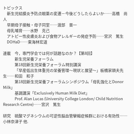
トピックス
新生児結膜炎予防点眼薬の変遷－今後どうしたらよいか……高橋 尚
人
早期母子接触・母子同室……渡部 晋一
母乳哺育……水野 克己
アトピー性皮膚炎および食物アレルギーの発症予防……宮沢 篤生
DOHaD……東海林宏道
連載 今，専門学会では何が話題なのか？【第8回】
新生児栄養フォーラム
第18回新生児栄養フォーラム特別講演
「早産低出生体重児の栄養管理～現状と展望～」板橋家頭夫先
生……和田 和子
第18回新生児栄養フォーラムシンポジウム「母乳強化とDonor
Milk」
基調講演「Exclusively Human Milk Diet」
Prof. Alan Lucas (University College London/ Child Nutrition
Research Centre)……宮沢 篤生
研究 硫酸マグネシウムの可逆性脳血管攣縮症候群における有効性……
小林奈津子 他.