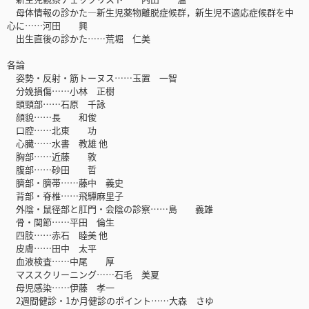
母体情報の診かた―新生児薬物離脱症候群，新生児不適応症候群を中
心に……河田 興
出生直後の診かた……荒堀 仁美
各論
姿勢・反射・筋トーヌス……玉置 一智
分娩損傷……小林 正樹
頭頸部……石原 千詠
顔貌……長 和俊
口腔……北東 功
心臓……水書 教雄 他
胸部……近藤 敦
腹部……砂田 哲
臍部・臍帯……藤中 義史
背部・脊椎……飛驒麻里子
外陰・鼠径部と肛門・会陰の診察……島 義雄
骨・関節……平田 倫生
四肢……赤石 睦美 他
皮膚……田中 太平
血液検査……中尾 厚
マススクリーニング……石毛 美夏
母児感染……伊藤 孝一
2週間健診・1か月健診のポイント……大森 さゆ