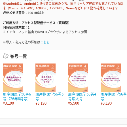
※Androidは、Android２世代前の端末のうち、国内キャリア経由で販売されている端
末（Xperia、GALAXY、AQUOS、ARROWS、Nexusなど）にて動作確認しています
必要メモリ容量
106 MB以上
ご利用方法
アクセス型配信サービス（買切型）
同時使用端末数
1
※インターネット経由でのWEBブラウザによるアクセス参照
※導入・利用方法の詳細は
こちら
巻号一覧
周産期医学56巻6
周産期医学56巻5
周産期医学56巻4
周産期医学56巻
号（26年6月号）
号
号増大号
号
¥3,190
¥3,190
¥5,500
¥3,190