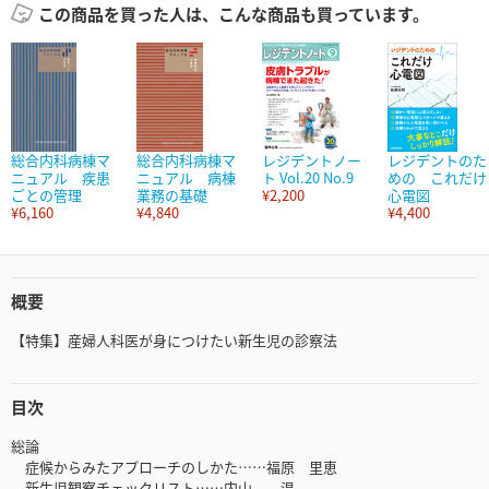
この商品を買った人は、こんな商品も買っています。
総合内科病棟マ
総合内科病棟マ
レジデントノー
レジデントのた
ニュアル 疾患
ニュアル 病棟
ト Vol.20 No.9
めの これだけ
ごとの管理
業務の基礎
¥2,200
心電図
¥6,160
¥4,840
¥4,400
概要
【特集】産婦人科医が身につけたい新生児の診察法
目次
総論
症候からみたアプローチのしかた……福原 里恵
新生児観察チェックリスト……内山 温