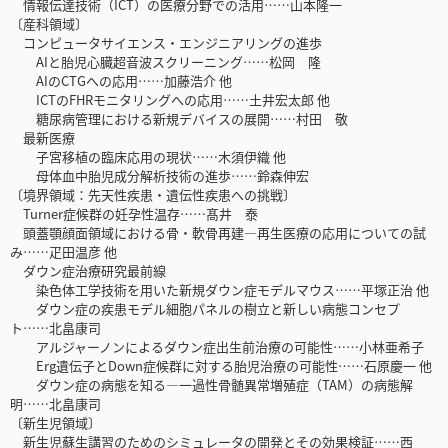
情報伝達技術（ICT）の医療分野での活用……山本隆一
〔産科領域〕
コンピュータサイエンス・エンジニアリングの進歩
AIと胎児心臓超音波スクリーニング……松岡 隆
AIのCTGへの応用……加藤浩介 他
ICTのFHRモニタリングへの応用……土井宏太郎 他
糖尿病管理における新規デバイスの展開……村田 敬
最新医療
子宮移植の臨床応用の現状……木須伊織 他
母体血中胎児成分解析技術の進歩……鈴森伸宏
〔境界領域：先天性疾患・遺伝性疾患への挑戦〕
Turner症候群の妊孕性温存……髙井 泰
頭蓋顎顔面領域における骨・軟骨再建―再生医療の応用についての試
み……疋田温彦 他
ダウン症治療研究最前線
染色体工学技術を用いた新規ダウン症モデルマウス……平塚正治 他
ダウン症の疾患モデル細胞パネルの樹立と新しい病態コンセプ
ト……北畠康司
アルジャーノンによるダウン症出生前治療の可能性……小林亜希子
Erg遺伝子とDown症候群に対する胎児治療の可能性……石原慶一 他
ダウン症の病態を知る―一過性骨髄異常増殖症（TAM）の病態解
明……北畠康司
〔新生児領域〕
新生児蘇生講習のためのシミュレータの開発とその効果検証……西