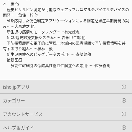
本 騰 他
経皮ビリルビン測定が可能なウェアラブル型マルチバイタルデバイスの
開発……魚住 梓 他
AIを応用した便色判定アプリケーションによる胆道閉鎖症早期発見の試
み……大畠雅之 他
新生児の感情のモニタリング……有光威志
NICU遠隔診療支援システム……岩永甲午郎 他
予防接種履歴を電子的に管理―地域内の医療機関で予防接種情報を共
有する取り組み……楢林 敦
新生児医療へのビッグデータの活用……森崎菜穂
最新医療
多能性幹細胞の低酸素性虚血性脳症への応用……佐藤義朗
isho.jpアプリ
カテゴリー
アカウントサービス
ヘルプ＆ガイド