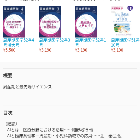
周産期医学52巻4
周産期医学52巻3
周産期医学52巻1
周産期医学51巻
号増大号
号
号
10号
¥5,500
¥3,190
¥3,190
¥3,190
概要
周産期と最先端サイエンス
目次
〔総論〕
AIとは―医療分野における活用……細野裕行 他
AIと臨床薬理学―周産期・小児科領域での応用……辻 泰弘 他