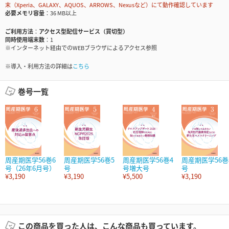
末（Xperia、GALAXY、AQUOS、ARROWS、Nexusなど）にて動作確認しています
必要メモリ容量
36 MB以上
ご利用方法
アクセス型配信サービス（買切型）
同時使用端末数
1
※インターネット経由でのWEBブラウザによるアクセス参照
※導入・利用方法の詳細は
こちら
巻号一覧
周産期医学56巻6
周産期医学56巻5
周産期医学56巻4
周産期医学56巻
号（26年6月号）
号
号増大号
号
¥3,190
¥3,190
¥5,500
¥3,190
この商品を買った人は、こんな商品も買っています。