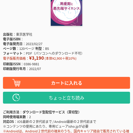
出版社
東京医学社
電子版ISBN
電子版発売日
2023/02/27
ページ数
120ページ
判型
B5
フォーマット
PDF（パソコンへのダウンロード不可）
¥3,190
電子版販売価格：
(本体¥2,900＋税10％)
印刷版ISSN
0386-9881
印刷版発行年月
2022/07
カートに入れる
ちょっと立ち読み
ご利用方法
ダウンロード型配信サービス（買切型）
同時使用端末数
2
対応OS
iOS最新の２世代前まで / Android最新の２世代前まで
※コンテンツの使用にあたり、専用ビューアisho.jpが必要
※Androidは、Android２世代前の端末のうち、国内キャリア経由で販売されている端