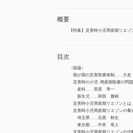
概要
【特集】災害時小児周産期リエゾ
目次
〈総論〉
我が国の災害医療体制……大友
災害時の小児･周産期医療の問
産科……菅原 準一
新生児……和田 雅樹
災害時小児周産期リエゾンとは
災害時小児周産期リエゾンの養
埼玉県……石黒 秋生
東京都……中井 章人
災害時小児周産期リエゾンの活