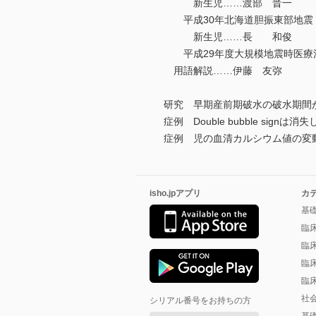
新生児……渡部 晋一
平成30年北海道胆振東部地震
新生児……長 和俊
平成29年度大規模地震時医療
用語解説……伊藤 友弥
研究 早期産前期破水の破水期間
症例 Double bubble si
症例 児の血清カルシウム値の変動
isho.jpアプリ
カ
基
臨
臨
臨
臨
社
シリアル番号をお持ちの方