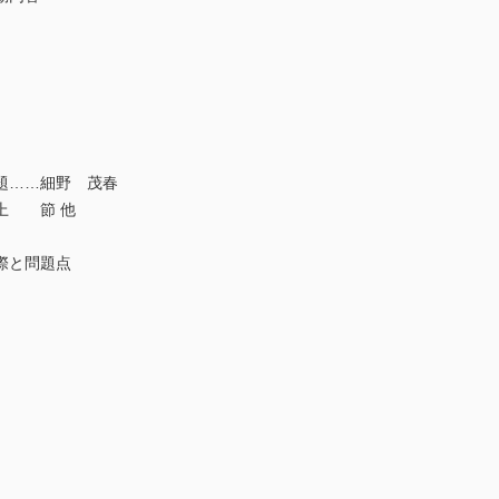
題……細野 茂春
上 節 他
際と問題点