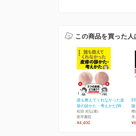
この商品を買った人
誰も教えてくれなかった皮
E
疹の診かた・考えかた[W...
版
松田 光弘(著)
樫
医学書院
羊
¥4,400
¥6