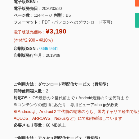
電子版ISBN
電子版発売日
2020/03/30
ページ数
124ページ
判型
B5
フォーマット
PDF（パソコンへのダウンロード不可）
¥3,190
電子版販売価格：
(本体¥2,900＋税10％)
印刷版ISSN
0386-9881
印刷版発行年月
2019/09
ご利用方法
ダウンロード型配信サービス（買切型）
同時使用端末数
2
対応OS
iOS最新の２世代前まで / Android最新の２世代前まで
※コンテンツの使用にあたり、専用ビューアisho.jpが必要
※Androidは、Android２世代前の端末のうち、国内キャリア経由で販
AQUOS、ARROWS、Nexusなど）にて動作確認しています
必要メモリ容量
66 MB以上
ご利用方法
アクセス型配信サービス（買切型）