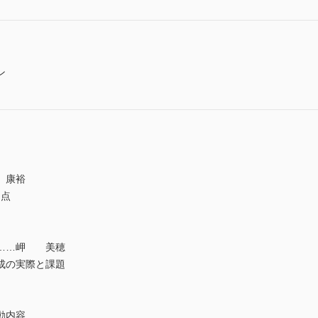
ン
 康裕
題点
……岬 美穂
成の実際と課題
動内容