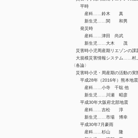
平時
産科……鈴木 真
新生児……関 和男
発災時
産科……津田 尚武
新生児……大木 茂
災害時小児周産期リエゾンの課
大規模災害情報システム……村
〈各論〉
災害時小児・周産期の活動の実
平成28年（2016年）熊本地震
産科……小寺 千聡 他
新生児……川瀬 昭彦
平成30年大阪府北部地震
産科……吉松 淳
新生児……市場 博幸
平成30年7月豪雨
産科……杉山 隆