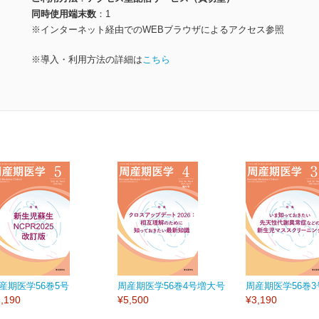
同時使用端末数
1
※インターネット経由でのWEBブラウザによるアクセス参照
※導入・利用方法の詳細は
こちら
産期医学56巻5号
周産期医学56巻4号増大号
周産期医学56巻3
,190
¥5,500
¥3,190