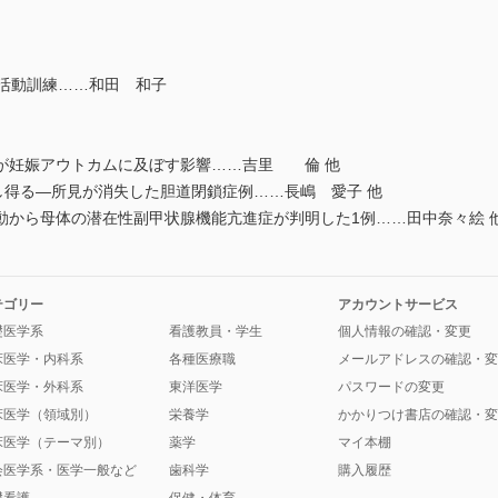
活動訓練……和田 和子
が妊娠アウトカムに及ぼす影響……吉里 倫 他
gnは消失し得る―所見が消失した胆道閉鎖症例……長嶋 愛子 他
から母体の潜在性副甲状腺機能亢進症が判明した1例……田中奈々絵 他
テゴリー
アカウントサービス
礎医学系
看護教員・学生
個人情報の確認・変更
床医学・内科系
各種医療職
メールアドレスの確認・変
床医学・外科系
東洋医学
パスワードの変更
床医学（領域別）
栄養学
かかりつけ書店の確認・変
床医学（テーマ別）
薬学
マイ本棚
会医学系・医学一般など
歯科学
購入履歴