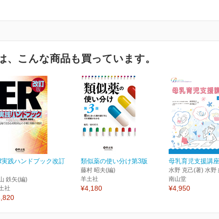
は、こんな商品も買っています。
R実践ハンドブック改訂
類似薬の使い分け第3版
母乳育児支援講座
藤村 昭夫(編)
水野 克己(著) 水野 
羊土社
南山堂
山 鉄矢(編)
¥4,180
¥4,950
土社
,820