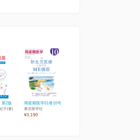
 第2版
周産期医学51巻10号
紀子(著)
東京医学社
¥3,190