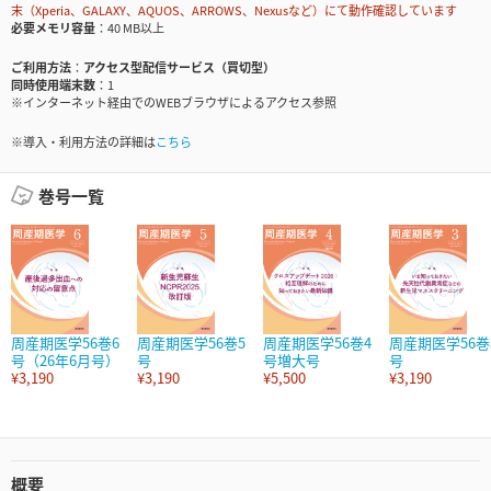
末（Xperia、GALAXY、AQUOS、ARROWS、Nexusなど）にて動作確認しています
必要メモリ容量
40 MB以上
ご利用方法
アクセス型配信サービス（買切型）
同時使用端末数
1
※インターネット経由でのWEBブラウザによるアクセス参照
※導入・利用方法の詳細は
こちら
巻号一覧
周産期医学56巻6
周産期医学56巻5
周産期医学56巻4
周産期医学56巻
号（26年6月号）
号
号増大号
号
¥3,190
¥3,190
¥5,500
¥3,190
概要