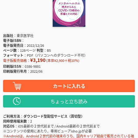
出版社
東京医学社
電子版ISBN
電子版発売日
2022/12/26
ページ数
128ページ
判型
B5
フォーマット
PDF（パソコンへのダウンロード不可）
¥3,190
電子版販売価格：
(本体¥2,900＋税10％)
印刷版ISSN
0386-9881
印刷版発行年月
2022/06
カートに入れる
ちょっと立ち読み
ご利用方法
ダウンロード型配信サービス（買切型）
同時使用端末数
2
対応OS
iOS最新の２世代前まで / Android最新の２世代前まで
※コンテンツの使用にあたり、専用ビューアisho.jpが必要
※Androidは、Android２世代前の端末のうち、国内キャリア経由で販売されている端