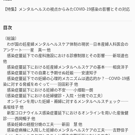
【特集】メンタルヘルスの視点からみたCOVID-19感染の影響とその対応
目次
〔総論〕
わが国の妊産婦メンタルヘルスケア体制の現状―日本産婦人科医会の
アンケート……星 真一 他
感染症蔓延下での産科施設における診療制限とその影響……新垣達也
他
感染症蔓延下における妊産婦メンタルヘルスケアの基本……相良洋子
感染症蔓延下での自粛と予期せぬ妊娠……安達知子
感染症蔓延下での妊婦の心理的メカニズムは適応的か？―COVID-19感
染に対する脅威をめぐって……羽田彩子 他
感染症蔓延下における妊婦の不安……小畑聡一朗
〔感染症蔓延下における妊婦健診・入院・分娩での工夫〕
オンラインを用いた妊婦・褥婦に対するメンタルヘルスチェック……
長坂桂子 他
新型コロナウイルス感染症蔓延下におけるオンラインを用いた産後健
診……西岡暢子 他
感染妊婦の経腟分娩の工夫……新田 慧 他
感染症病棟に入院した妊婦のメンタルヘルスケアの工夫……吉野佳子