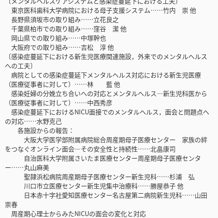
〔メンタルヘルスケアシステムと感染症蔓延下における工夫〕
東京医科歯科大学病院における母子支援システム……竹内 崇 他
長野県須坂市の取り組み……立花良之
千葉県柏市での取り組み……窪谷 潔 他
岡山県での取り組み……中塚幹也
大阪府での取り組み……吉松 淳 他
〔感染症蔓延下における新生児医療関連施設，外来でのメンタルヘルス
への工夫〕
病院としての感染症蔓延下メンタルヘルス対応における新生児医療
（医療従事者に対して）……林 藍 他
感染妊婦の分娩立ち合いへの対応とメンタルヘルス―新生児科医から
（医療従事者に対して）……中西秀彦
感染症蔓延下におけるNICU面接でのメンタルヘルス，面会と問題点へ
の対応……水野克己
各施設からの報告：
大阪大学医学部附属病院総合周産期母子医療センター 家族の絆
をつなぐオンライン面会―その安全性と持続性……北畠康司
自治医科大学附属さいたま医療センター周産期母子医療センタ
ー……丸山麻美
聖隷浜松病院周産期母子医療センター新生児科……杉浦 弘
川口市立医療センター新生児集中治療科……勝屋恭子 他
日本赤十字社愛知医療センター名古屋第二病院新生児科……山田
崇春
周産期心理士からみたNICUの面会の変化と対応