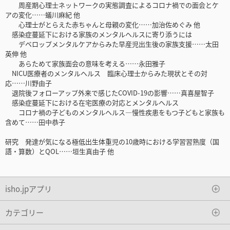
周産期心理士ネットワークの実態調査によるコロナ禍での面会とケ
アの変化……蟻川麻紀 他
心理士がとらえた赤ちゃんと母親の変化……加治佐めぐみ 他
感染症蔓延下における家族のメンタルヘルスに寄り添うには
デベロップメンタルケアからみた早産児出生後の家族支援……太田
英伸 他
あらためて家族面会の意味を考える……永田雅子
NICU医療者のメンタルヘルス 臨床心理士からみた現状とその対
応……川野由子
退院後フォローアップ外来で感じたCOVID-19の影響……真喜屋智子
感染症蔓延下における在宅医療の対応とメンタルヘルス
コロナ禍の子どものメンタルヘルス―慢性疾患をもつ子どもと家族も
含めて……田中恭子
研究 発達が気になる極低出生体重児の10歳時における学習習熟度（国
語・算数）とQOL……垣生真由子 他
isho.jpアプリ
カテゴリー