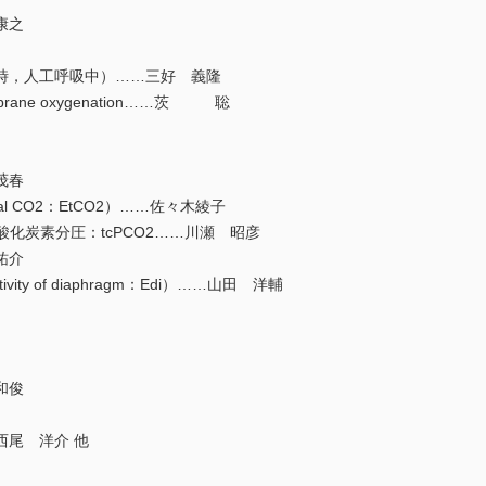
康之
，人工呼吸中）……三好 義隆
mbrane oxygenation……茨 聡
茂春
l CO2：EtCO2）……佐々木綾子
酸化炭素分圧：tcPCO2……川瀬 昭彦
祐介
vity of diaphragm：Edi）……山田 洋輔
和俊
尾 洋介 他