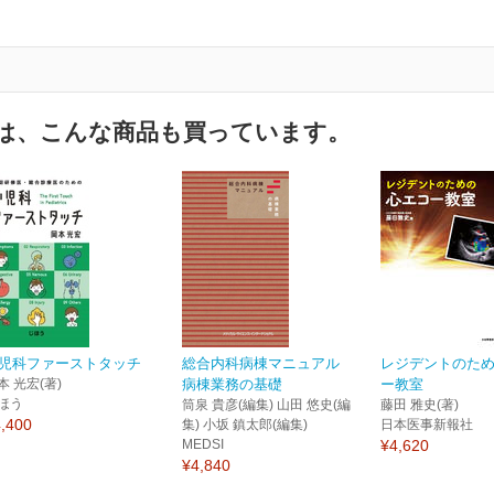
は、こんな商品も買っています。
児科ファーストタッチ
総合内科病棟マニュアル
レジデントのた
本 光宏(著)
病棟業務の基礎
ー教室
ほう
筒泉 貴彦(編集) 山田 悠史(編
藤田 雅史(著)
,400
集) 小坂 鎮太郎(編集)
日本医事新報社
MEDSI
¥4,620
¥4,840