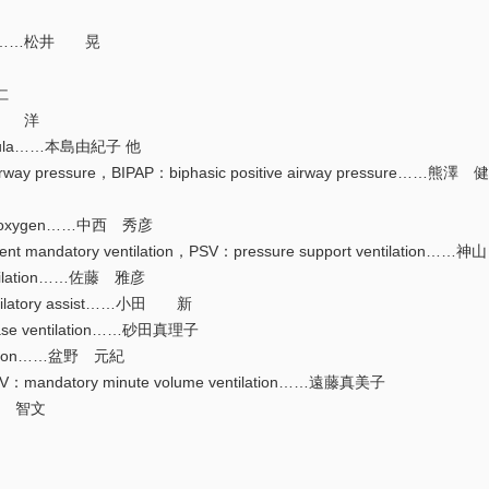
……松井 晃
仁
本 洋
nnula……本島由紀子 他
rway pressure，BIPAP：biphasic positive airway pressure……熊澤 
ed oxygen……中西 秀彦
nt mandatory ventilation，PSV：pressure support ventilation…
entilation……佐藤 雅彦
ntilatory assist……小田 新
ase ventilation……砂田真理子
lation……盆野 元紀
andatory minute volume ventilation……遠藤真美子
 智文