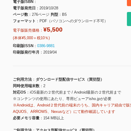
電子版ISBN
電子版発売日
2019/10/28
ページ数
276ページ
判型
B5
フォーマット
PDF（パソコンへのダウンロード不可）
¥5,500
電子版販売価格：
(本体¥5,000＋税10％)
印刷版ISSN
0386-9881
印刷版発行年月
2019/04
ご利用方法
ダウンロード型配信サービス（買切型）
同時使用端末数
2
対応OS
iOS最新の２世代前まで / Android最新の２世代前まで
※コンテンツの使用にあたり、専用ビューアisho.jpが必要
※Androidは、Android２世代前の端末のうち、国内キャリア経由で販
AQUOS、ARROWS、Nexusなど）にて動作確認しています
必要メモリ容量
154 MB以上
ご利用方法
アクセス型配信サービス（買切型）