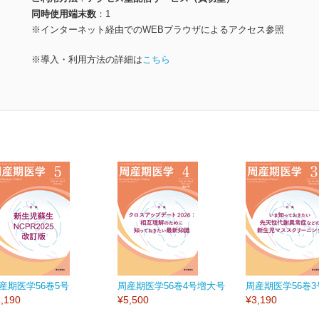
同時使用端末数
1
※インターネット経由でのWEBブラウザによるアクセス参照
※導入・利用方法の詳細は
こちら
産期医学56巻5号
周産期医学56巻4号増大号
周産期医学56巻3
,190
¥5,500
¥3,190