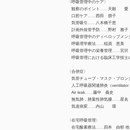
〈呼吸管理中のケア〉
観察のポイント……天願 愛
口腔ケア……西田 朋子
気管吸引……八木橋千恵
計画外抜管予防……野村 雅子
呼吸管理中のディベロップメン
呼吸理学療法……稲員 恵美
呼吸管理中の栄養管理……宮沢
呼吸管理における臨床工学技士
〈合併症〉
気管チューブ・マスク・プロング
人工呼吸器関連肺炎（ventilator 
Air leak……藤中 義史
無気肺，肺葉性肺気腫……星
気道病変……内山 環
〈在宅呼吸管理〉
在宅酸素療法……四本 由郁 他