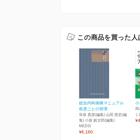
この商品を買った人
総合内科病棟マニュアル
小
疾患ごとの管理
岡
じ
筒泉 貴彦(編集) 山田 悠史(編
¥4
集) 小坂 鎮太郎(編集)
MEDSI
¥6,160