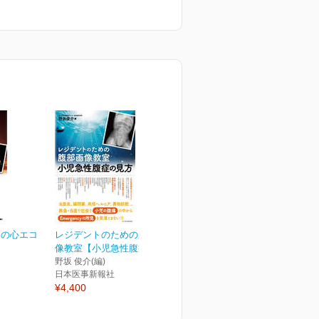
めの心エコ
レジデントのための腹部画
像教室【小児急性腹症の...
野坂 俊介(編)
日本医事新報社
¥4,400