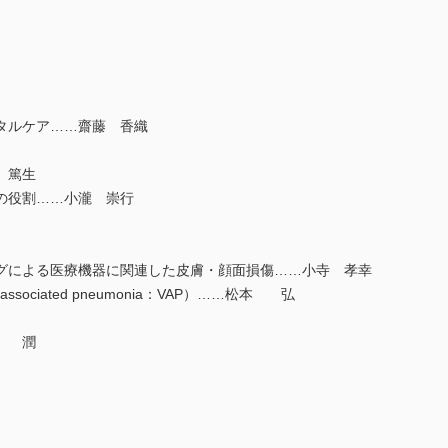
タルケア……齋藤 香織
 篤生
の役割……小瀧 崇行
による医療機器に関連した皮膚・顔面損傷……小寺 孝幸
associated pneumonia：VAP）……松本 弘
名 潤