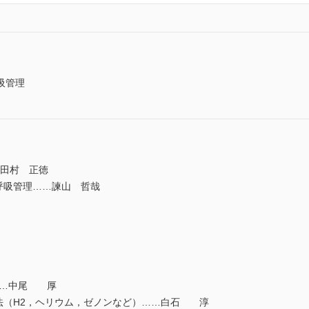
吸管理
…田村 正徳
呼吸管理……諫山 哲哉
……中尾 厚
法（H2，ヘリウム，ゼノンなど）……白石 淳