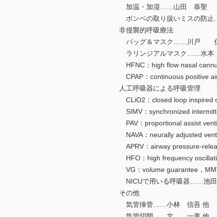
加温・加湿……山田 恭聖
ボンベの取り扱いミスの防止
非侵襲的呼吸療法
バッグ＆マスク……川戸 
ラリンジアルマスク……水
HFNC：high flow nasal ca
CPAP：continuous positive ai
人工呼吸器による呼吸管理
CLiO2：closed loop inspir
SIMV：synchronized intermitte
PAV：proportional assist v
NAVA：neurally adjusted ve
APRV：airway pressure-rele
HFO：high frequency oscil
VG：volume guarantee，MMV：m
NICUで用いる呼吸器……池田
その他
気管挿管……小林 信吾 他
気管切開……文 一恵 他