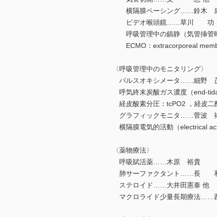
横隔膜ペーシング……鈴木 
ビデオ喉頭鏡……草川 功
呼吸管理中の鎮静（気管挿管時
ECMO：extracorporeal me
〈呼吸管理中のモニタリング〉
パルスオキシメータ……細野 
呼気終末炭酸ガス濃度（end-tida
経皮酸素分圧：tcPO2 ，経皮二
グラフィックモニタ……菅波 
横隔膜電気的活動（electrical acti
〈薬物療法〉
呼吸賦活薬……木原 裕貴
肺サーファクタント……長 
ステロイド……大井田憲泰 他
マクロライド少量長期療法……西