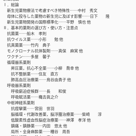
Ⅰ．総論
新生児薬物療法で考慮すべき特殊性……中村 秀文
母体に投与した薬物の新生児に及ぼす影響……日下 隆
新生児薬物開発の国際標準化……平野 慎也 他
Ⅱ．基本的薬剤の選び方・使い方・注意点
抗菌薬……船木 孝則
抗ウイルス薬……小形 勉 他
抗真菌薬……竹内 典子
モノクローナル抗体製剤……真保 麻実 他
ワクチン……多屋 馨子
循環器系薬剤
昇圧薬，抗心不全薬……小柳 喬幸 他
抗不整脈薬……住友 直方
肺高血圧治療薬……鳥谷由貴子 他
呼吸器系薬剤
呼吸窮迫症候群……長 和俊
呼吸賦活薬……穐吉眞之介
中枢神経系薬剤
抗痙攣薬……宮田 世羽
脳循環・代謝改善薬，脳浮腫治療薬……柴崎 淳
低酸素性虚血性脳症治療薬……神澤 孝洋 他
鎮痛・鎮静薬……内田 悠太 他
局所・全身麻酔薬……糟谷 周吾