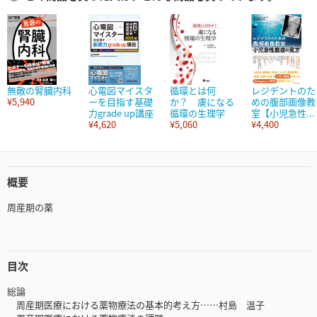
無敵の腎臓内科
心電図マイスタ
循環とは何
レジデントのた
¥5,940
ーを目指す基礎
か？ 虜になる
めの腹部画像教
力grade up講座
循環の生理学
室【小児急性...
¥4,620
¥5,060
¥4,400
概要
周産期の薬
目次
総論
周産期医療における薬物療法の基本的考え方……村島 温子