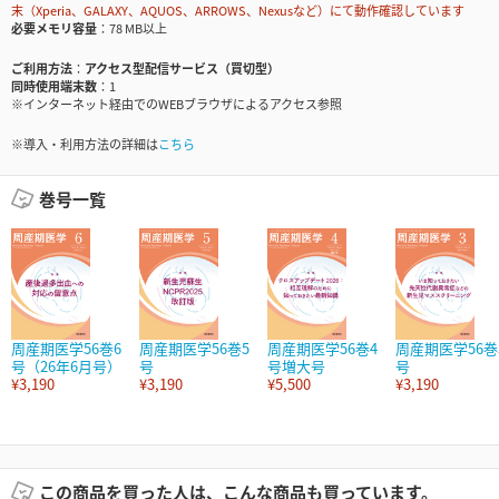
末（Xperia、GALAXY、AQUOS、ARROWS、Nexusなど）にて動作確認しています
必要メモリ容量
78 MB以上
ご利用方法
アクセス型配信サービス（買切型）
同時使用端末数
1
※インターネット経由でのWEBブラウザによるアクセス参照
※導入・利用方法の詳細は
こちら
巻号一覧
周産期医学56巻6
周産期医学56巻5
周産期医学56巻4
周産期医学56巻
号（26年6月号）
号
号増大号
号
¥3,190
¥3,190
¥5,500
¥3,190
この商品を買った人は、こんな商品も買っています。