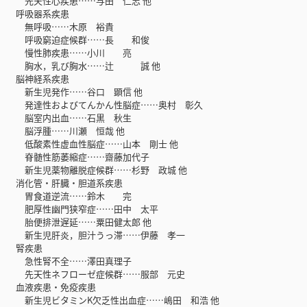
先天性心疾患……与田 仁志 他
呼吸器系疾患
無呼吸……木原 裕貴
呼吸窮迫症候群……長 和俊
慢性肺疾患……小川 亮
胸水，乳び胸水……辻 誠 他
脳神経系疾患
新生児発作……谷口 顕信 他
発達性およびてんかん性脳症……奥村 彰久
脳室内出血……石黒 秋生
脳浮腫……川瀬 恒哉 他
低酸素性虚血性脳症……山本 剛士 他
脊髄性筋萎縮症……齋藤加代子
新生児薬物離脱症候群……杉野 政城 他
消化管・肝臓・胆道系疾患
胃食道逆流……鈴木 完
肥厚性幽門狭窄症……田中 太平
胎便排泄遅延……粟田健太郎 他
新生児肝炎，胆汁うっ滞……伊藤 孝一
腎疾患
急性腎不全……澤田真理子
先天性ネフローゼ症候群……服部 元史
血液疾患・免疫疾患
新生児ビタミンK欠乏性出血症……嶋田 和浩 他