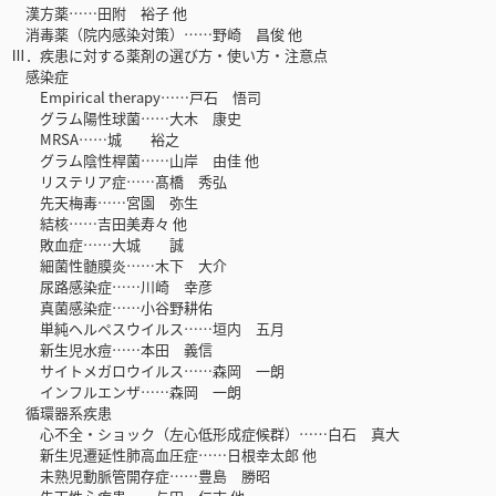
漢方薬……田附 裕子 他
消毒薬（院内感染対策）……野崎 昌俊 他
Ⅲ．疾患に対する薬剤の選び方・使い方・注意点
感染症
Empirical therapy……戸石 悟司
グラム陽性球菌……大木 康史
MRSA……城 裕之
グラム陰性桿菌……山岸 由佳 他
リステリア症……髙橋 秀弘
先天梅毒……宮園 弥生
結核……吉田美寿々 他
敗血症……大城 誠
細菌性髄膜炎……木下 大介
尿路感染症……川崎 幸彦
真菌感染症……小谷野耕佑
単純ヘルペスウイルス……垣内 五月
新生児水痘……本田 義信
サイトメガロウイルス……森岡 一朗
インフルエンザ……森岡 一朗
循環器系疾患
心不全・ショック（左心低形成症候群）……白石 真大
新生児遷延性肺高血圧症……日根幸太郎 他
未熟児動脈管開存症……豊島 勝昭