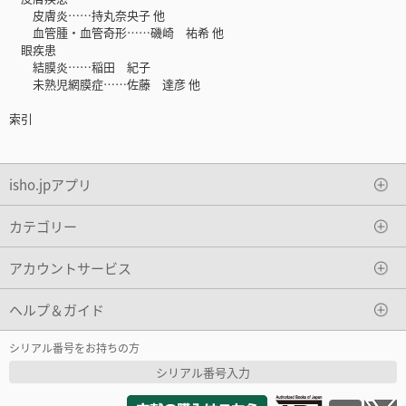
皮膚炎……持丸奈央子 他
血管腫・血管奇形……磯崎 祐希 他
眼疾患
結膜炎……稲田 紀子
未熟児網膜症……佐藤 達彦 他
索引
isho.jpアプリ
カテゴリー
アカウントサービス
ヘルプ＆ガイド
シリアル番号をお持ちの方
シリアル番号入力