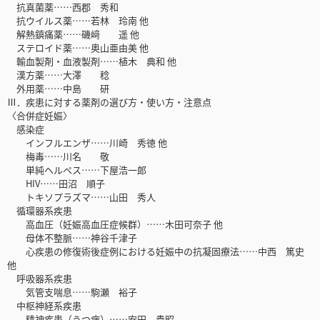
抗真菌薬……西郡 秀和
抗ウイルス薬……若林 玲南 他
解熱鎮痛薬……磯﨑 遥 他
ステロイド薬……奥山亜由美 他
輸血製剤・血液製剤……植木 典和 他
漢方薬……大澤 稔
外用薬……中島 研
Ⅲ．疾患に対する薬剤の選び方・使い方・注意点
〈合併症妊娠〉
感染症
インフルエンザ……川崎 秀徳 他
梅毒……川名 敬
単純ヘルペス……下屋浩一郎
HIV……田沼 順子
トキソプラズマ……山田 秀人
循環器系疾患
高血圧（妊娠高血圧症候群）……木田可奈子 他
母体不整脈……神谷千津子
心疾患の修復術後症例における妊娠中の抗凝固療法……中西 篤史
他
呼吸器系疾患
気管支喘息……駒瀬 裕子
中枢神経系疾患
精神疾患（うつ病）……安田 貴昭