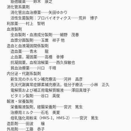
筋弛緩薬……鈴木 康之
消化管系薬剤
消化管出血治療薬……矢田ゆかり
活性生菌製剤：プロバイオティクス……荒井 博子
利尿薬……村上 智明
血液製剤
全血製剤・血液成分製剤……細野 茂春
血漿分画製剤……玉置 祥子 他
造血と血液凝固関係製剤
造血薬……青木 龍
止血薬，凝固薬……高橋 幸博
抗凝固薬，血栓溶解薬……西久保敏也
貧血治療薬……川口 千晴
内分泌・代謝系製剤
新生児のホルモン補充療法……河井 昌彦
先天代謝異常症酵素補充療法，低分子療法……小林 正久
電解質および補正用電解質輸液……澤田真理子
ビタミン製剤……谷口 英俊
輸液・栄養製剤
栄養輸液製剤，経腸栄養剤……宮沢 篤生
治療用ミルク……石毛 美夏
母乳強化用粉末（HMS-1，HMS-2）……宮沢 篤生
造影剤……田波 穣
外用剤……工藤 恭子