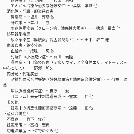
てんかん治療が必要な妊娠女性……高橋 孝雄 他
消化管・肝臓・胆道系疾患
胃潰瘍……坂井 淳彦 他
肝疾患……森川 守
炎症性腸疾患（クローン病，潰瘍性大腸炎）……穗苅 量太 他
泌尿器系疾患
尿路感染症（膀胱炎，腎盂腎炎など）……田中 幹二 他
血液疾患・免疫疾患
血栓症……成味 恵 他
免疫性血小板減少症……宮川 義隆
膠原病・自己免疫疾患（関節リウマチと全身性エリテマトーデスを
中心として）……野澤 和久
内分泌・代謝疾患
耐糖能異常合併妊娠（妊娠糖尿病と糖尿病合併妊娠）……守屋 達
美
甲状腺機能異常症……吉原 愛
〔コラム〕先天性副腎過形成……室本 仁 他
その他
妊娠中の抗悪性腫瘍薬物療法……遠藤 拓 他
〈産科合併症〉
不育症……竹下 俊行
妊娠悪阻……高橋 宏典
切迫流早産……佐野めぐみ 他