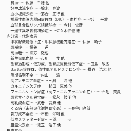
貧血……佐藤 千穂 他
好中球減少症……鈴木 真波
血小板減少症……落合 正行 他
播種性血管内凝固症候群（DIC）・血栓症……長江 千愛
血球貪食性リンパ組織球症……今村 俊彦
一過性異常骨髄増殖症……佐々木伸也 他
内分泌・代謝疾患
甲状腺機能低下症・甲状腺機能亢進症……伊藤 純子
尿崩症……横谷 進
高血糖……國方 徹也
新生児低血糖……市川 俊 他
副腎過形成・低形成，副腎皮質機能低下症……田島 敏広
Bartter症候群，偽性低アルドステロン症……櫻谷 浩志 他
晩期循環不全……内山 温
高アンモニア血症……三渕 浩 他
カルニチン欠乏症……杉田 恵美 他
フェニルケトン尿症（高フェニルアラニン血症）……石毛 美夏
尿素サイクル異常症……松永 綾子 他
高乳酸血症……武者 育麻 他
くる病（未熟児代謝性骨疾患）……長谷川高誠
骨形成不全症……市橋 洋輔 他
低ホスファターゼ症……望月 弘
亜鉛欠乏症……児玉 浩子 他
皮膚疾患