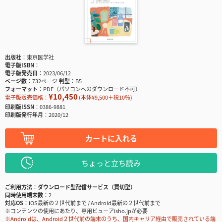
出版社
東京医学社
電子版ISBN
電子版発売日
2023/06/12
ページ数
732ページ
判型
B5
フォーマット
PDF（パソコンへのダウンロード不可）
¥10,450
電子版販売価格：
(本体¥9,500＋税10％)
印刷版ISSN
0386-9881
印刷版発行年月
2020/12
カートに入れる
ちょっと立ち読み
ご利用方法
ダウンロード型配信サービス（買切型）
同時使用端末数
2
対応OS
iOS最新の２世代前まで / Android最新の２世代前まで
※コンテンツの使用にあたり、専用ビューアisho.jpが必要
※Androidは、Android２世代前の端末のうち、国内キャリア経由で販売されている端