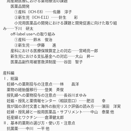
周産期医療における薬物療法の課題
医薬品開発
①産科（ICH-E8）……佐藤 淳子
②新生児（ICH-E11）……針生 彩
小児用医薬品の開発における課題と開発促進に向けた取り組
み……下川 研太
off-label useへの取り組み
①産科……鈴木 俊治
②新生児……伊藤 進
産科における医療保険算定上の対応……宮崎亮一郎
新生児における支払基金への対応……大山 昇一
医薬品副作用被害救済制度……谷田 智子
産科編
Ⅰ．総論
妊婦への薬剤投与の注意点……林 昌洋
薬物の経胎盤移行……登美 斉俊
授乳婦への薬物投与の注意点……長谷川まゆみ
妊娠・授乳と薬情報センター（相談窓口）……肥沼 幸
我が国の添付文書と海外の胎児リスク評価の読み方……濱田 洋実
妊婦・授乳婦と一般用医薬品・サプリメント……中山 泰葉 他
妊産婦とワクチン……倉澤健太郎
Ⅱ．基本的薬剤の選び方・使い方・注意点
抗菌薬……中川 一平 他