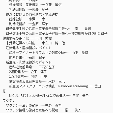
妊婦健診，産後健診……兵藤 博信
乳幼児健診……佐藤 紀子
健診における多職種連携・地域連携
妊婦健診……小澤 千恵
乳幼児健診……金原 洋治
母子健康手帳の活用―電子母子健康手帳へ……原 量宏
母子健康手帳の活用―電子母子健康手帳へ―神奈川県が取り組む母子
健康情報の電子化……市川 秀樹
未受診妊婦への対応……水主川 純 他
妊婦健診・産褥健診のポイント
産科―マイナートラブルへの対応Q&A……山下 隆博
助産外来……石川 紀子
新生児・乳幼児健診のポイント
産科退院前診察……三石知左子
2週間健診……金子 淳子
1カ月健診……河野 由美
健診時の母乳育児支援……水野 克己
新生児マススクリーニング検査―Newborn screening……位田
忍
NICUに入院しない低出生体重児の健診……平澤 恭子
ワクチン
ワクチン―最近の動向……中野 貴司
ワクチン接種の啓発と家族への説明……峯 眞人