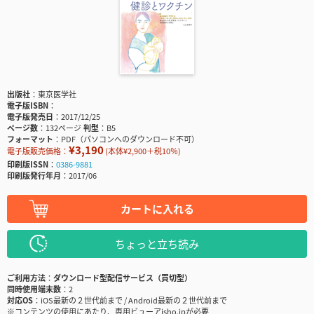
出版社
東京医学社
電子版ISBN
電子版発売日
2017/12/25
ページ数
132ページ
判型
B5
フォーマット
PDF（パソコンへのダウンロード不可）
¥3,190
電子版販売価格：
(本体¥2,900＋税10％)
印刷版ISSN
0386-9881
印刷版発行年月
2017/06
カートに入れる
ちょっと立ち読み
ご利用方法
ダウンロード型配信サービス（買切型）
同時使用端末数
2
対応OS
iOS最新の２世代前まで / Android最新の２世代前まで
※コンテンツの使用にあたり、専用ビューアisho.jpが必要