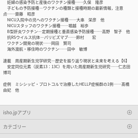
妊婦の感染予防と産後のワクチン接種……久保 隆彦
子どもの予防接種―ワクチンの種類と接種時期の最新情報，注意
点……齋藤 昭彦
NICU入院中の児へのワクチン接種……大串 栄彦 他
NICUスタッフのワクチン接種……堀越 裕歩
B型肝炎ワクチン―定期接種と垂直感染予防接種……高野 智子 他
抗RSウイルス抗体―パリビズマブ……鈴村 宏
ワクチン開発の現状……岡田 賢司
海外渡航・移住時のワクチン……田中 敏博
連載 周産期新生児学研究―歴史を振り返り現状と未来を考える【6】
安定同位元素（炭素13：13C）を用いた周産期新生児研究……仁志田
博司
症例 ミシシッピ・プロトコルで治療したHELLP症候群の1例……髙橋
由妃 他
isho.jpアプリ
カテゴリー