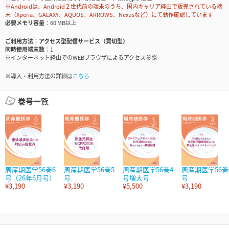
※Androidは、Android２世代前の端末のうち、国内キャリア経由で販売されている端
末（Xperia、GALAXY、AQUOS、ARROWS、Nexusなど）にて動作確認しています
必要メモリ容量
60 MB以上
ご利用方法
アクセス型配信サービス（買切型）
同時使用端末数
1
※インターネット経由でのWEBブラウザによるアクセス参照
※導入・利用方法の詳細は
こちら
巻号一覧
周産期医学56巻6
周産期医学56巻5
周産期医学56巻4
周産期医学56巻
号（26年6月号）
号
号増大号
号
¥3,190
¥3,190
¥5,500
¥3,190