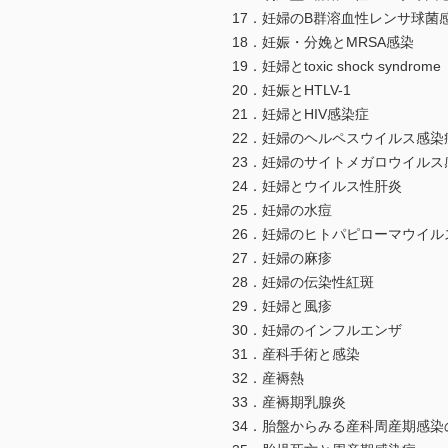
17．妊婦のB群溶血性レンサ球菌
18．妊娠・分娩とMRSA感染
19．妊婦とtoxic shock syndrome
20．妊娠とHTLV-1
21．妊婦とHIV感染症
22．妊婦のヘルペスウイルス感染
23．妊婦のサイトメガロウイルス
24．妊婦とウイルス性肝炎
25．妊婦の水痘
26．妊婦のヒトパピローマウイル
27．妊婦の麻疹
28．妊婦の伝染性紅斑
29．妊婦と風疹
30．妊婦のインフルエンザ
31．産科手術と感染
32．産褥熱
33．産褥期乳腺炎
34．胎盤からみる産科周産期感染の病理 Wh