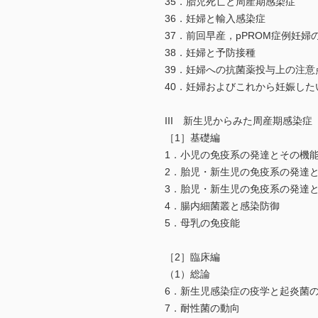
35．胎児死亡と周産期感染症
36．妊婦と輸入感染症
37．前回早産，pPROM症例妊婦
38．妊婦と予防接種
39．妊婦への抗菌薬投与上の注意
40．妊婦およびこれから妊娠し
III 新生児からみた周産期感染症
［1］基礎編
1．小児の免疫系の発達とその機
2．胎児・新生児の免疫系の発達
3．胎児・新生児の免疫系の発達
4．腸内細菌叢と感染防御
5．母乳の免疫能
［2］臨床編
（1）総論
6．新生児感染症の疫学と起炎菌
7．耐性菌の動向