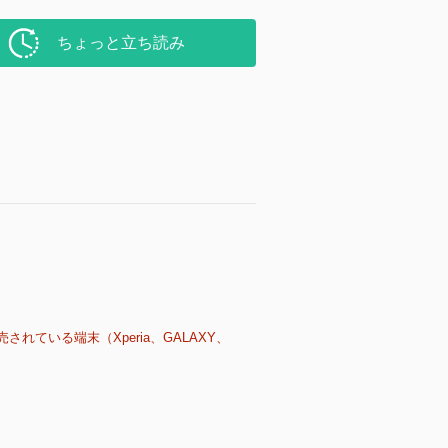
ちょっと立ち読み
売されている端末（Xperia、GALAXY、