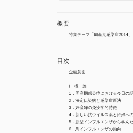
概要
特集テーマ「周産期感染症2014」
目次
企画意図
I 概 論
1．周産期感染症における今日の
2．法定伝染病と感染症新法
3．妊産婦の免疫学的特徴
4．新しい抗ウイルス薬と妊婦へ
5．新型インフルエンザから学ん
6．鳥インフルエンザの動向