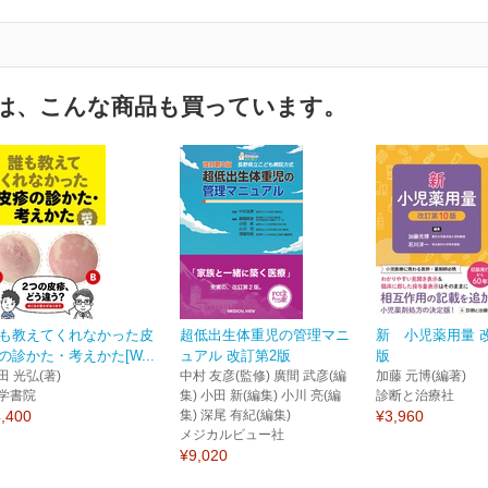
は、こんな商品も買っています。
も教えてくれなかった皮
超低出生体重児の管理マニ
新 小児薬用量 改
の診かた・考えかた[W...
ュアル 改訂第2版
版
田 光弘(著)
中村 友彦(監修) 廣間 武彦(編
加藤 元博(編著)
学書院
集) 小田 新(編集) 小川 亮(編
診断と治療社
,400
集) 深尾 有紀(編集)
¥3,960
メジカルビュー社
¥9,020