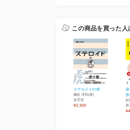
この商品を買った人
ステロイドの虎
誰
國松 淳和(著)
疹
金芳堂
松
¥3,300
医
¥4