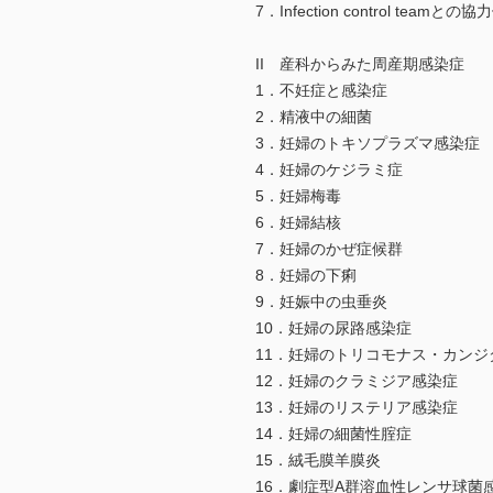
7．Infection control teamとの
II 産科からみた周産期感染症
1．不妊症と感染症
2．精液中の細菌
3．妊婦のトキソプラズマ感染症
4．妊婦のケジラミ症
5．妊婦梅毒
6．妊婦結核
7．妊婦のかぜ症候群
8．妊婦の下痢
9．妊娠中の虫垂炎
10．妊婦の尿路感染症
11．妊婦のトリコモナス・カンジ
12．妊婦のクラミジア感染症
13．妊婦のリステリア感染症
14．妊婦の細菌性腟症
15．絨毛膜羊膜炎
16．劇症型A群溶血性レンサ球菌