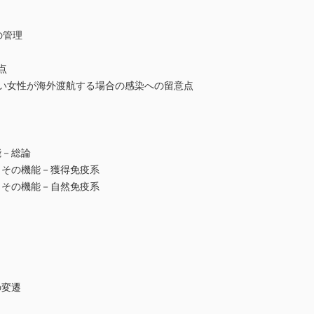
の管理
点
たい女性が海外渡航する場合の感染への留意点
能－総論
とその機能－獲得免疫系
とその機能－自然免疫系
の変遷