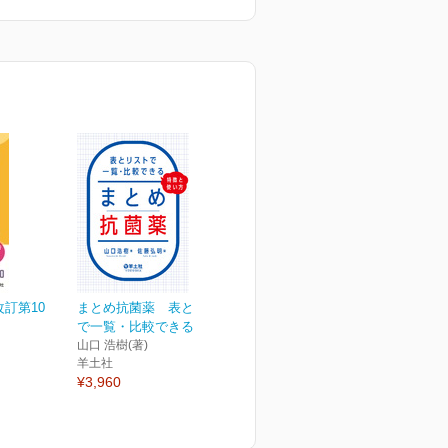
訂第10
まとめ抗菌薬 表とリスト
で一覧・比較できる、特...
山口 浩樹(著)
羊土社
¥3,960