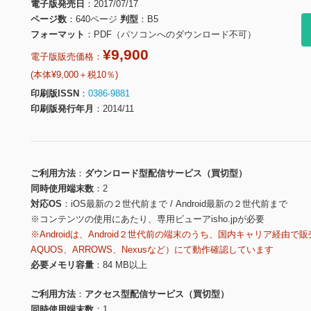
電子版発売日
2017/07/17
ページ数
640ページ
判型
B5
フォーマット
PDF（パソコンへのダウンロード不可）
¥9,900
電子版販売価格：
(本体¥9,000＋税10％)
印刷版ISSN
0386-9881
印刷版発行年月
2014/11
ご利用方法
ダウンロード型配信サービス（買切型）
同時使用端末数
2
対応OS
iOS最新の２世代前まで / Android最新の２世代前まで
※コンテンツの使用にあたり、専用ビューアisho.jpが必要
※Androidは、Android２世代前の端末のうち、国内キャリア経由で販
AQUOS、ARROWS、Nexusなど）にて動作確認しています
必要メモリ容量
84 MB以上
ご利用方法
アクセス型配信サービス（買切型）
同時使用端末数
1