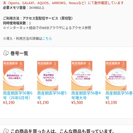
末（Xperia、GALAXY、AQUOS、ARROWS、Nexusなど）にて動作確認しています
必要メモリ容量
34 MB以上
ご利用方法
アクセス型配信サービス（買切型）
同時使用端末数
1
※インターネット経由でのWEBブラウザによるアクセス参照
※導入・利用方法の詳細は
こちら
巻号一覧
周産期医学56巻6
周産期医学56巻5
周産期医学56巻4
周産期医学56巻
号（26年6月号）
号
号増大号
号
¥3,190
¥3,190
¥5,500
¥3,190
この商品を買った人は、こんな商品も買っています。