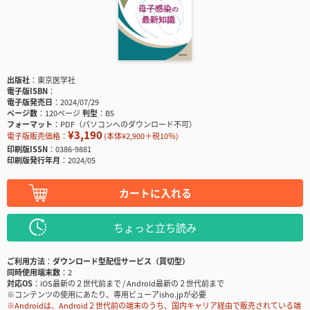
出版社
東京医学社
電子版ISBN
電子版発売日
2024/07/29
ページ数
120ページ
判型
B5
フォーマット
PDF（パソコンへのダウンロード不可）
¥3,190
電子版販売価格：
(本体¥2,900＋税10％)
印刷版ISSN
0386-9881
印刷版発行年月
2024/05
カートに入れる
ちょっと立ち読み
ご利用方法
ダウンロード型配信サービス（買切型）
同時使用端末数
2
対応OS
iOS最新の２世代前まで / Android最新の２世代前まで
※コンテンツの使用にあたり、専用ビューアisho.jpが必要
※Androidは、Android２世代前の端末のうち、国内キャリア経由で販売されている端