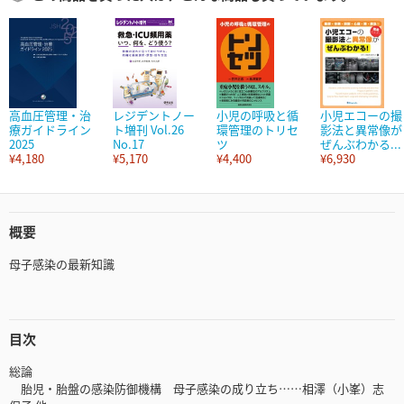
高血圧管理・治
レジデントノー
小児の呼吸と循
小児エコーの撮
療ガイドライン
ト増刊 Vol.26
環管理のトリセ
影法と異常像が
2025
No.17
ツ
ぜんぶわかる...
¥4,180
¥5,170
¥4,400
¥6,930
概要
母子感染の最新知識
目次
総論
胎児・胎盤の感染防御機構 母子感染の成り立ち……相澤（小峯）志