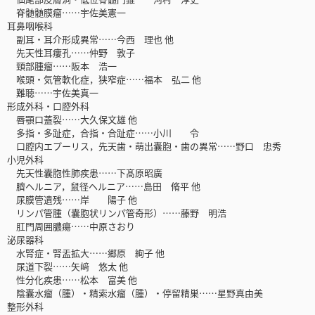
脊髄髄膜瘤……宇佐美憲一
耳鼻咽喉科
副耳・耳介形成異常……今西 理也 他
先天性耳瘻孔……仲野 敦子
頸部腫瘤……阪本 浩一
喉頭・気管軟化症，狭窄症……福本 弘二 他
難聴……宇佐美真一
形成外科・口腔外科
唇顎口蓋裂……大久保文雄 他
多指・多趾症，合指・合趾症……小川 令
口腔内エプーリス，先天歯・萌出囊胞・歯の異常……野口 忠秀
小児外科
先天性囊胞性肺疾患……下髙原昭廣
臍ヘルニア，鼠径ヘルニア……島田 脩平 他
尿膜管遺残……岸 陽子 他
リンパ管腫（囊胞状リンパ管奇形）……藤野 明浩
肛門周囲膿瘍……中原さおり
泌尿器科
水腎症・腎盂拡大……郷原 絢子 他
尿道下裂……矢﨑 悠太 他
性分化疾患……松本 富美 他
陰囊水瘤（腫）・精索水瘤（腫）・停留精巣……星野真由美
整形外科