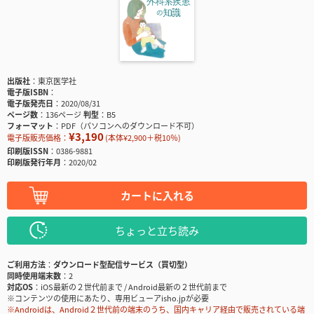
出版社
東京医学社
電子版ISBN
電子版発売日
2020/08/31
ページ数
136ページ
判型
B5
フォーマット
PDF（パソコンへのダウンロード不可）
¥3,190
電子版販売価格：
(本体¥2,900＋税10％)
印刷版ISSN
0386-9881
印刷版発行年月
2020/02
カートに入れる
ちょっと立ち読み
ご利用方法
ダウンロード型配信サービス（買切型）
同時使用端末数
2
対応OS
iOS最新の２世代前まで / Android最新の２世代前まで
※コンテンツの使用にあたり、専用ビューアisho.jpが必要
※Androidは、Android２世代前の端末のうち、国内キャリア経由で販売されている端