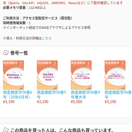
末（Xperia、GALAXY、AQUOS、ARROWS、Nexusなど）にて動作確認しています
必要メモリ容量
132 MB以上
ご利用方法
アクセス型配信サービス（買切型）
同時使用端末数
1
※インターネット経由でのWEBブラウザによるアクセス参照
※導入・利用方法の詳細は
こちら
巻号一覧
周産期医学56巻6
周産期医学56巻5
周産期医学56巻4
周産期医学56巻
号（26年6月号）
号
号増大号
号
¥3,190
¥3,190
¥5,500
¥3,190
この商品を買った人は、こんな商品も買っています。