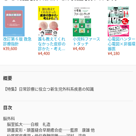
改訂第６版 救急
誰も教えてくれ
小児科ファース
心電図ハンター
診療指針
なかった皮疹の
トタッチ
心電図×非循環
¥39,600
診かた・考え...
¥4,400
器医
¥4,400
¥4,180
概要
【特集】日常診療に役立つ新生児外科系疾患の知識
目次
脳外科
脳室拡大……白根 礼造
頭蓋変形・頭蓋縫合早期癒合症……藍原 康雄 他
仙尾部皮膚洞・低位脊髄円錐……河村 淳史