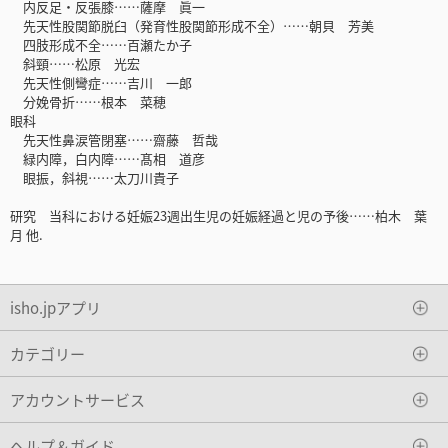
内反足・反張膝……薩摩 眞一
先天性股関節脱臼（発育性股関節形成不全）……朝貝 芳美
四肢形成不全……百瀬たか子
斜頸……松原 光宏
先天性側彎症……吉川 一郎
分娩骨折……根本 菜穂
眼科
先天性鼻涙管閉塞……齋藤 哲哉
緑内障，白内障……髙相 道彦
眼振，斜視……太刀川貴子
研究 当科における妊娠23週出生児の妊娠経過と児の予後……柏木 葉
月 他.
isho.jpアプリ
カテゴリー
アカウントサービス
ヘルプ＆ガイド