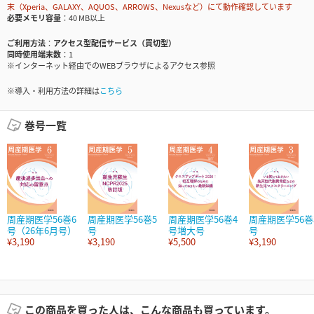
末（Xperia、GALAXY、AQUOS、ARROWS、Nexusなど）にて動作確認しています
必要メモリ容量
40 MB以上
ご利用方法
アクセス型配信サービス（買切型）
同時使用端末数
1
※インターネット経由でのWEBブラウザによるアクセス参照
※導入・利用方法の詳細は
こちら
巻号一覧
周産期医学56巻6
周産期医学56巻5
周産期医学56巻4
周産期医学56巻
号（26年6月号）
号
号増大号
号
¥3,190
¥3,190
¥5,500
¥3,190
この商品を買った人は、こんな商品も買っています。