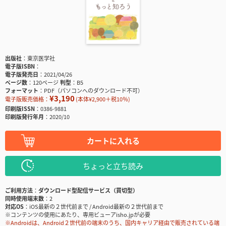
出版社
東京医学社
電子版ISBN
電子版発売日
2021/04/26
ページ数
120ページ
判型
B5
フォーマット
PDF（パソコンへのダウンロード不可）
¥3,190
電子版販売価格：
(本体¥2,900＋税10％)
印刷版ISSN
0386-9881
印刷版発行年月
2020/10
カートに入れる
ちょっと立ち読み
ご利用方法
ダウンロード型配信サービス（買切型）
同時使用端末数
2
対応OS
iOS最新の２世代前まで / Android最新の２世代前まで
※コンテンツの使用にあたり、専用ビューアisho.jpが必要
※Androidは、Android２世代前の端末のうち、国内キャリア経由で販売されている端