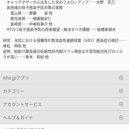
キャリアマザーから出生した児のフォローアップ……水野 克己
各地域の母子感染予防対策の実際
富山県……齋藤 滋 他
鹿児島県……根路銘安仁
長崎県……中嶋有美子 他
HTLV-1母子感染予防の将来展望―解決すべき課題……板橋家頭夫
研究 当院における侵襲性B 群溶血性連鎖球菌（GBS）感染症の検討……
峰松 伸弥 他
症例 総胆汁酸高値の妊娠性肝内胆汁うっ滞症は子宮内胎児死亡のリス
クが高い……束本 和紀 他.
isho.jpアプリ
カテゴリー
アカウントサービス
ヘルプ＆ガイド