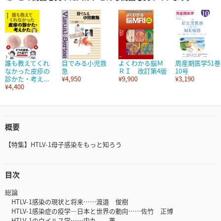
誰も教えてくれ
目でみる小児救
よくわかる脳Ｍ
周産期医学51巻
なかった皮疹の
急
ＲＩ 改訂第4版
10号
診かた・考え...
¥4,950
¥9,900
¥3,190
¥4,400
概要
【特集】HTLV-1母子感染をもっと知ろう
目次
総論
HTLV-1感染の現状と将来……渡邉 俊樹
HTLV-1感染症の疫学―日本と世界の動向……佐竹 正博
HTLV-1のウイルス学……内丸 薫