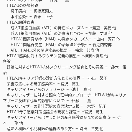
HTLV-1の感染経路
母子感染……板橋家頭夫
水平感染……岩永 正子
HTLV-1関連疾患
成人T細胞白血病（ATL）の発症メカニズム……渡辺 美穂 他
成人T細胞白血病（ATL）の治療法と予後……加藤 丈晴 他
HTLV-1関連脊髄症（HAM）の発症メカニズム……山内 淳司 他
HTLV-1関連脊髄症（HAM）の治療法と予後……竹之内徳博
ATL，HAM以外の関連疾患の概要……梅北 邦彦 他
HTLV-1感染に対するワクチン開発の展望……神奈木真理 他
各論
妊婦に対するHTLV-1抗体スクリーニング検査とその意義……鈴木 俊
治
HTLV-1キャリア妊婦の診断方法とその限界……小出 馨子
栄養方法による母子感染率……宮沢 篤生
キャリアマザーからのメッセージ……池上 真弓
キャリアマザーに対する臨床心理学的アプローチ―HTLV-1がキャリア
マザーに及ぼす心理的影響について……柘植 薫
キャリアマザーの乳汁選択の意思決定支援……水野 紀子
HTLV-1母子感染対策協議会の現状と課題……宮沢 篤生
キャリアマザーから出生した児の産科施設退院までの留意点……吉
本 望 他
産婦人科医と小児科医の連携のあり方……時田 章史 他