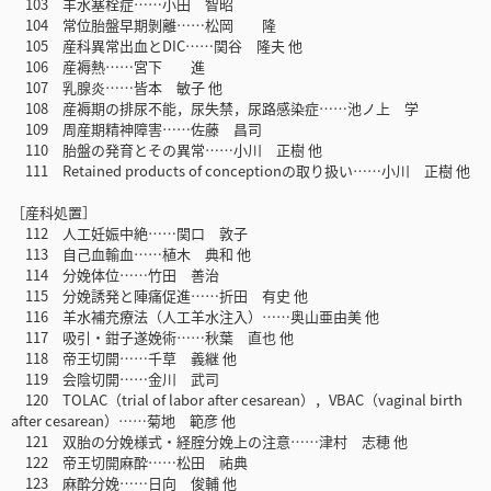
103 羊水塞栓症……小田 智昭
104 常位胎盤早期剝離……松岡 隆
105 産科異常出血とDIC……関谷 隆夫 他
106 産褥熱……宮下 進
107 乳腺炎……皆本 敏子 他
108 産褥期の排尿不能，尿失禁，尿路感染症……池ノ上 学
109 周産期精神障害……佐藤 昌司
110 胎盤の発育とその異常……小川 正樹 他
111 Retained products of conceptionの取り扱い……小川 正樹 他
［産科処置］
112 人工妊娠中絶……関口 敦子
113 自己血輸血……植木 典和 他
114 分娩体位……竹田 善治
115 分娩誘発と陣痛促進……折田 有史 他
116 羊水補充療法（人工羊水注入）……奥山亜由美 他
117 吸引・鉗子遂娩術……秋葉 直也 他
118 帝王切開……千草 義継 他
119 会陰切開……金川 武司
120 TOLAC（trial of labor after cesarean），VBAC（vaginal birth
after cesarean）……菊地 範彦 他
121 双胎の分娩様式・経腟分娩上の注意……津村 志穂 他
122 帝王切開麻酔……松田 祐典
123 麻酔分娩……日向 俊輔 他