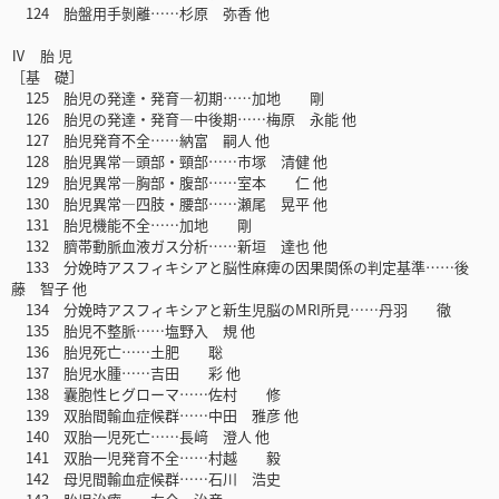
124 胎盤用手剝離……杉原 弥香 他
Ⅳ 胎 児
［基 礎］
125 胎児の発達・発育―初期……加地 剛
126 胎児の発達・発育―中後期……梅原 永能 他
127 胎児発育不全……納富 嗣人 他
128 胎児異常―頭部・頸部……市塚 清健 他
129 胎児異常―胸部・腹部……室本 仁 他
130 胎児異常―四肢・腰部……瀬尾 晃平 他
131 胎児機能不全……加地 剛
132 臍帯動脈血液ガス分析……新垣 達也 他
133 分娩時アスフィキシアと脳性麻痺の因果関係の判定基準……後
藤 智子 他
134 分娩時アスフィキシアと新生児脳のMRI所見……丹羽 徹
135 胎児不整脈……塩野入 規 他
136 胎児死亡……土肥 聡
137 胎児水腫……吉田 彩 他
138 囊胞性ヒグローマ……佐村 修
139 双胎間輸血症候群……中田 雅彦 他
140 双胎一児死亡……長﨑 澄人 他
141 双胎一児発育不全……村越 毅
142 母児間輸血症候群……石川 浩史