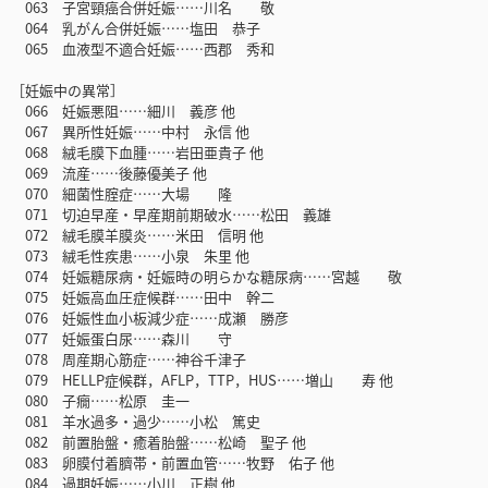
063 子宮頸癌合併妊娠……川名 敬
064 乳がん合併妊娠……塩田 恭子
065 血液型不適合妊娠……西郡 秀和
［妊娠中の異常］
066 妊娠悪阻……細川 義彦 他
067 異所性妊娠……中村 永信 他
068 絨毛膜下血腫……岩田亜貴子 他
069 流産……後藤優美子 他
070 細菌性腟症……大場 隆
071 切迫早産・早産期前期破水……松田 義雄
072 絨毛膜羊膜炎……米田 信明 他
073 絨毛性疾患……小泉 朱里 他
074 妊娠糖尿病・妊娠時の明らかな糖尿病……宮越 敬
075 妊娠高血圧症候群……田中 幹二
076 妊娠性血小板減少症……成瀬 勝彦
077 妊娠蛋白尿……森川 守
078 周産期心筋症……神谷千津子
079 HELLP症候群，AFLP，TTP，HUS……増山 寿 他
080 子癇……松原 圭一
081 羊水過多・過少……小松 篤史
082 前置胎盤・癒着胎盤……松崎 聖子 他
083 卵膜付着臍帯・前置血管……牧野 佑子 他
084 過期妊娠……小川 正樹 他