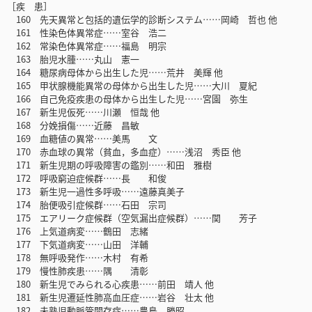
［疾 患］
160 先天異常と包括的遺伝学的診断システム……岡崎 哲也 他
161 性染色体異常症……室谷 浩二
162 常染色体異常症……福島 明宗
163 胎児水腫……丸山 憲一
164 糖尿病母体から出生した児……荒井 美輝 他
165 甲状腺機能異常の母体から出生した児……大川 夏紀
166 自己免疫疾患の母体から出生した児……宮園 弥生
167 新生児仮死……川瀬 恒哉 他
168 分娩損傷……近藤 昌敏
169 血糖値の異常……美馬 文
170 赤血球の異常（貧血，多血症）……浅沼 秀臣 他
171 新生児期の呼吸障害の鑑別……和田 雅樹
172 呼吸窮迫症候群……長 和俊
173 新生児一過性多呼吸……遠藤真美子
174 胎便吸引症候群……石田 宗司
175 エアリーク症候群（空気漏出症候群）……関 芳子
176 上気道病変……鶴田 志緒
177 下気道病変……山田 洋輔
178 無呼吸発作……木村 有希
179 慢性肺疾患……隅 清彰
180 新生児でみられる心疾患……前田 靖人 他
181 新生児遷延性肺高血圧症……岩谷 壮太 他
182 未熟児動脈管開存症……豊島 勝昭