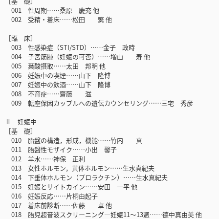
［基 礎］
001 性周期……桑原 慶充 他
002 受精・着床……松田 繁 他
［臨 床］
003 性感染症（STI/STD）……金子 政時
004 子宮筋腫（妊娠の可否）……増山 寿 他
005 葉酸摂取……太田 邦明 他
006 妊娠中の喫煙……山下 隆博
007 妊娠中の飲酒……山下 隆博
008 不育症……齋藤 滋
009 転座保因カップルへの遺伝カウンセリング……三宅 秀彦
Ⅱ 妊娠中
［基 礎］
010 胎盤の構造，形成，機能……竹内 真
011 胎盤性モザイク……小出 馨子
012 羊水……神保 正利
013 女性ホルモン，黄体ホルモン……生水真紀夫
014 下垂体ホルモン（プロラクチン）……生水真紀夫
015 妊娠とサイトカイン……安田 一平 他
016 妊娠反応……片桐由起子
017 着床前診断……佐藤 卓 他
018 胎児超音波スクリーニング―妊娠11～13週……德中真由美 他