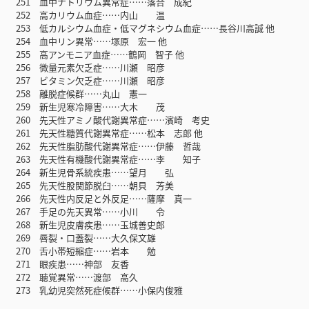
251 血中ナトリウム異常症……落合 成紀
252 高カリウム血症……内山 温
253 低カルシウム血症・低マグネシウム血症……長谷川高誠 他
254 血中リン異常……塚原 宏一 他
255 高アンモニア血症……鶴岡 智子 他
256 微量元素欠乏症……川瀬 昭彦
257 ビタミン欠乏症……川瀬 昭彦
258 離脱症候群……丸山 憲一
259 新生児寒冷障害……大木 茂
260 先天性アミノ酸代謝異常症……濱崎 考史
261 先天性糖質代謝異常症……松本 志郎 他
262 先天性脂肪酸代謝異常症……伊藤 哲哉
263 先天性有機酸代謝異常症……李 知子
264 新生児骨系統疾患……望月 弘
265 先天性股関節脱臼……朝貝 芳美
266 先天性内反足と外反足……薩摩 真一
267 手足の先天異常……小川 令
268 新生児皮膚疾患……玉城善史郎
269 唇裂・口蓋裂……大久保文雄
270 舌小帯短縮症……岩本 勉
271 眼疾患……神部 友香
272 聴覚異常……渡部 高久
273 乳幼児突然死症候群……小保内俊雅