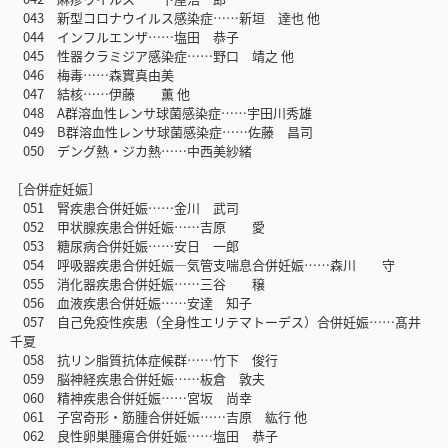
043 新型コロナウイルス感染症……新垣 達也 他
044 インフルエンザ……塩田 恭子
045 性器クラミジア感染症……野口 靖之 他
046 梅毒……森實真由美
047 結核……伊藤 薫 他
048 A群溶血性レンサ球菌感染症……宇田川秀雄
049 B群溶血性レンサ球菌感染症……佐藤 昌司
050 デング熱・ジカ熱……中西美紗緒
［合併症妊娠］
051 腎疾患合併妊娠……金川 武司
052 甲状腺疾患合併妊娠……吉原 愛
053 糖尿病合併妊娠……安日 一郎
054 呼吸器疾患合併妊娠―気管支喘息合併妊娠……森川 守
055 消化器疾患合併妊娠……三谷 穣
056 血液疾患合併妊娠……安達 知子
057 自己免疫性疾患（全身性エリテマトーデス）合併妊娠……髙井
千夏
058 抗リン脂質抗体症候群……竹下 俊行
059 脳神経疾患合併妊娠……板倉 敦夫
060 精神疾患合併妊娠……宮坂 尚幸
061 子宮奇形・筋腫合併妊娠……吉原 紘行 他
062 良性卵巣腫瘍合併妊娠……塩田 恭子