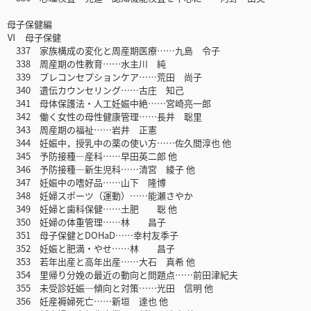
母子保健編
Ⅵ 母子保健
337 家族構成の変化と周産期医療……九島 令子
338 周産期の性教育……水主川 純
339 プレコンセプションケア……荒田 尚子
340 遺伝カウンセリング……古庄 知己
341 母体保護法・人工妊娠中絶……宮崎亮一郎
342 働く女性の母性健康管理……長井 聡里
343 周産期の福祉……岩井 正憲
344 妊娠中，授乳中の薬の使い方……佐久間淳也 他
345 予防接種―産科……早田英二郎 他
346 予防接種―新生児科……清宮 綾子 他
347 妊娠中の嗜好品……山下 隆博
348 妊婦スポーツ（運動）……能瀬さやか
349 妊婦と歯科保健……土肥 聡 他
350 妊婦の体重管理……林 昌子
351 母子保健とDOHaD……幸村友季子
352 妊娠と肥満・やせ……林 昌子
353 若年出産と高年出産……大石 真希 他
354 里帰り分娩の最近の動向と問題点……前田津紀夫
355 未受診妊娠―傾向と対策……光田 信明 他
356 妊産褥婦死亡……新垣 達也 他