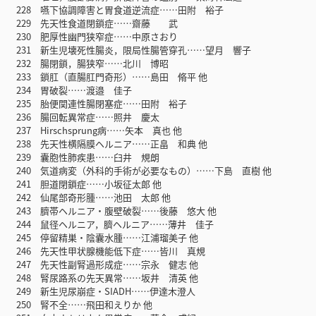
228 嚥下協調障害と胃食道逆流症……田附 裕子
229 先天性食道閉鎖症……齋藤 武
230 肥厚性幽門狭窄症……中原さおり
231 新生児壊死性腸炎，限局性腸管穿孔……望月 響子
232 腸閉鎖，腸狭窄……北川 博昭
233 鎖肛（直腸肛門奇形）……島田 脩平 他
234 胃破裂……渡邉 佳子
235 胎便関連性腸閉塞症……田附 裕子
236 腸回転異常症……照井 慶太
237 Hirschsprung病……矢本 真也 他
238 先天性横隔膜ヘルニア……正畠 和典 他
239 囊胞性肺疾患……臼井 規朗
240 気道病変（外科的手術が必要なもの）……下島 直樹 他
241 胆道閉鎖症……小坂征太郎 他
242 仙尾部奇形腫……池田 太郎 他
243 臍帯ヘルニア・腹壁破裂……後藤 悠大 他
244 鼠径ヘルニア，臍ヘルニア……薄井 佳子
245 停留精巣・陰囊水腫……江浦瑠美子 他
246 先天性甲状腺機能低下症……皆川 真規
247 先天性副腎過形成症……宗永 健志 他
248 腎尿路系の先天異常……坂井 清英 他
249 新生児尿崩症・SIADH……伊達木澄人
250 腎不全……飛田和えりか 他