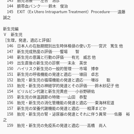
143 胎児治療……左合 治彦
144 臍帯血バンク……鈴木 俊治
145 EXIT（Ex Utero Intrapartum Treatment）Procedure……遠藤
誠之
新生児編
Ⅴ 新生児
［生理，発達，適応と評価］
146 日本人の在胎期間別出生時体格値の使い方……宮沢 篤生 他
147 新生児成熟度の評価……饗場 智
148 新生児の意識と行動の評価……有光 威志 他
149 出生直後の新生児の診察……末永 英世
150 ハイリスク新生児の一般的管理……市場 博幸
151 新生児の呼吸機能の発達と適応……埴田 卓志
152 胎児・新生児の循環機能の発達と適応……増谷 聡
153 胎児・新生児の神経学的発達とその評価……鈴木紗記子 他
154 ビリルビン代謝と新生児黄疸……小谷野耕佑
155 新生児の体温調節の特徴……山田 恭聖
156 胎児・新生児の消化管機能の発達と適応……東海林宏道
157 新生児の栄養代謝機能の発達と適応……相澤まどか
158 胎児・新生児の腎・泌尿器の発達とそれに伴う異常……佐藤 裕
之
159 胎児・新生児の免疫系の発達と適応……高橋 尚人