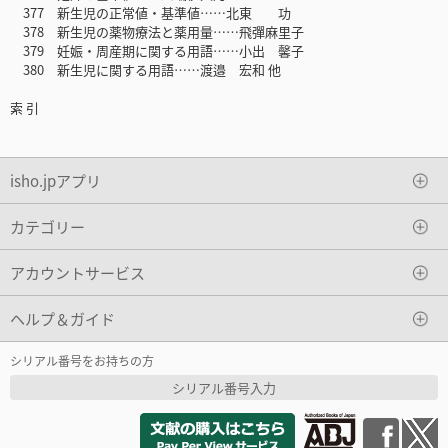
377 新生児の正常値・基準値……北東 功
378 新生児の薬物療法と薬用量……飛彈麻里子
379 妊娠・周産期に関する用語……小出 馨子
380 新生児に関する用語……渡邉 宏和 他
索 引
isho.jpアプリ
カテゴリー
アカウントサービス
ヘルプ＆ガイド
シリアル番号をお持ちの方
シリアル番号入力