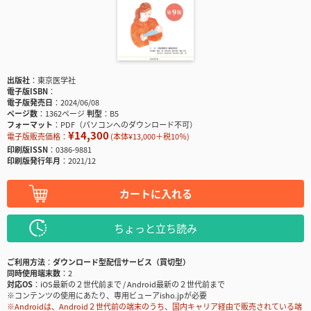
出版社
東京医学社
電子版ISBN
電子版発売日
2024/06/08
ページ数
1362ページ
判型
B5
フォーマット
PDF（パソコンへのダウンロード不可）
¥14,300
電子版販売価格：
(本体¥13,000＋税10％)
印刷版ISSN
0386-9881
印刷版発行年月
2021/12
カートに入れる
ちょっと立ち読み
ご利用方法
ダウンロード型配信サービス（買切型）
同時使用端末数
2
対応OS
iOS最新の２世代前まで / Android最新の２世代前まで
※コンテンツの使用にあたり、専用ビューアisho.jpが必要
※Androidは、Android２世代前の端末のうち、国内キャリア経由で販売されている端