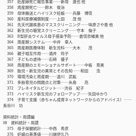
357 妊産婦死亡報告事業……新垣 達也 他
358 周産期死亡……鈴木 俊治
359 母体搬送とハイリスク妊娠……兵藤 博信
360 産科医療補償制度……上田 茂 他
361 先天代謝疾患のマススクリーニング……味原さや香 他
362 新生児の聴覚スクリーニング……守本 倫子
363 B型肝炎ウイルス母子感染予防……倉信奈緒美 他
364 周産期システム……中井 章人
365 周産期医療体制 新生児科……大木 茂
366 親子相互作用……酒井 玲子
367 子どもの虐待……石﨑 優子
368 周産期のエモーショナルサポート……中板 育美
369 胎児・新生児の異常とその告知……和田 浩
370 環境汚染と周産期……道川 武紘
371 多胎育児の問題点と対策……糸島 亮
372 プレネイタルビジット……渋谷 紀子
373 ハイリスク新生児のフォローアップ……矢田ゆかり
374 子育て支援（赤ちゃん成育ネットワークからのアドバイス）……
長谷川 功
資料統計・用語編
Ⅶ 資料統計・用語
375 母子保健統計……中西 秀彦
376 妊婦の基準値……川端伊久乃