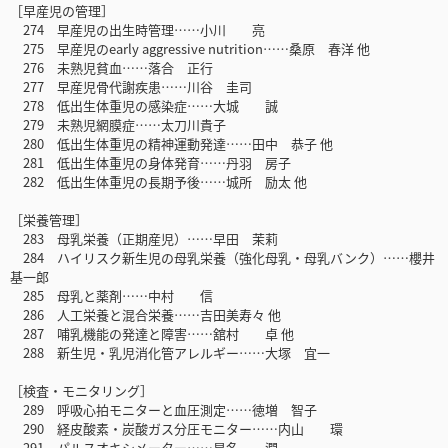
［早産児の管理］
274 早産児の出生時管理……小川 亮
275 早産児のearly aggressive nutrition……桑原 春洋 他
276 未熟児貧血……落合 正行
277 早産児骨代謝疾患……川谷 圭司
278 低出生体重児の感染症……大城 誠
279 未熟児網膜症……太刀川貴子
280 低出生体重児の精神運動発達……田中 恭子 他
281 低出生体重児の身体発育……丹羽 房子
282 低出生体重児の長期予後……城所 励太 他
［栄養管理］
283 母乳栄養（正期産児）……早田 茉莉
284 ハイリスク新生児の母乳栄養（強化母乳・母乳バンク）……櫻井
基一郎
285 母乳と薬剤……中村 信
286 人工栄養と混合栄養……吉田美寿々 他
287 哺乳機能の発達と障害……舘村 卓 他
288 新生児・乳児消化管アレルギー……大塚 宜一
［検査・モニタリング］
289 呼吸心拍モニターと血圧測定……徳増 智子
290 経皮酸素・炭酸ガス分圧モニター……内山 環
291 パルスオキシメーター……星名 潤