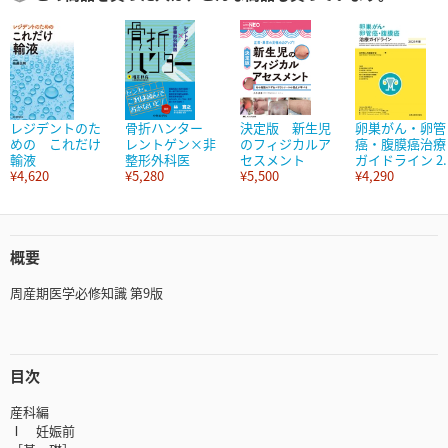
レジデントのた
骨折ハンター
決定版 新生児
卵巣がん・卵管
めの これだけ
レントゲン×非
のフィジカルア
癌・腹膜癌治療
輸液
整形外科医
セスメント
ガイドライン 2..
¥4,620
¥5,280
¥5,500
¥4,290
概要
周産期医学必修知識 第9版
目次
産科編
Ⅰ 妊娠前