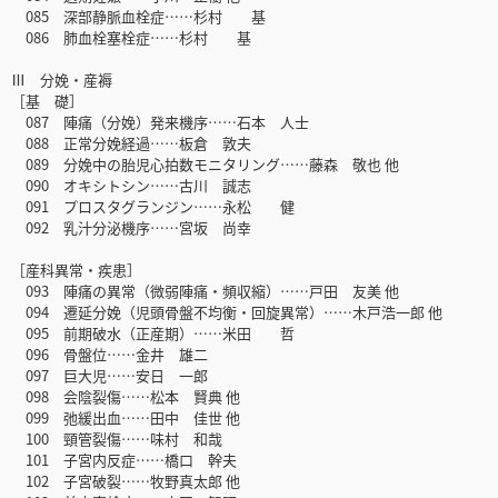
085 深部静脈血栓症……杉村 基
086 肺血栓塞栓症……杉村 基
Ⅲ 分娩・産褥
［基 礎］
087 陣痛（分娩）発来機序……石本 人士
088 正常分娩経過……板倉 敦夫
089 分娩中の胎児心拍数モニタリング……藤森 敬也 他
090 オキシトシン……古川 誠志
091 プロスタグランジン……永松 健
092 乳汁分泌機序……宮坂 尚幸
［産科異常・疾患］
093 陣痛の異常（微弱陣痛・頻収縮）……戸田 友美 他
094 遷延分娩（児頭骨盤不均衡・回旋異常）……木戸浩一郎 他
095 前期破水（正産期）……米田 哲
096 骨盤位……金井 雄二
097 巨大児……安日 一郎
098 会陰裂傷……松本 賢典 他
099 弛緩出血……田中 佳世 他
100 頸管裂傷……味村 和哉
101 子宮内反症……橋口 幹夫
102 子宮破裂……牧野真太郎 他