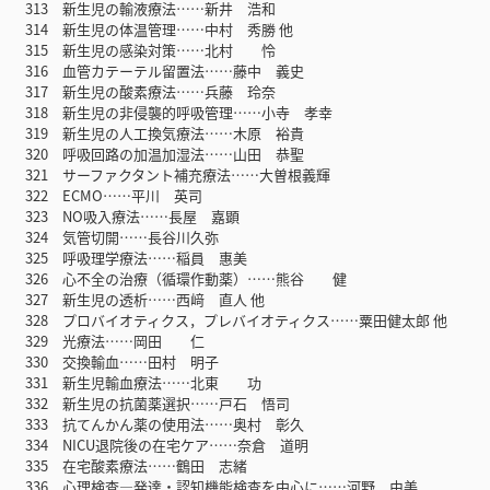
313 新生児の輸液療法……新井 浩和
314 新生児の体温管理……中村 秀勝 他
315 新生児の感染対策……北村 怜
316 血管カテーテル留置法……藤中 義史
317 新生児の酸素療法……兵藤 玲奈
318 新生児の非侵襲的呼吸管理……小寺 孝幸
319 新生児の人工換気療法……木原 裕貴
320 呼吸回路の加温加湿法……山田 恭聖
321 サーファクタント補充療法……大曽根義輝
322 ECMO……平川 英司
323 NO吸入療法……長屋 嘉顕
324 気管切開……長谷川久弥
325 呼吸理学療法……稲員 惠美
326 心不全の治療（循環作動薬）……熊谷 健
327 新生児の透析……西﨑 直人 他
328 プロバイオティクス，プレバイオティクス……粟田健太郎 他
329 光療法……岡田 仁
330 交換輸血……田村 明子
331 新生児輸血療法……北東 功
332 新生児の抗菌薬選択……戸石 悟司
333 抗てんかん薬の使用法……奥村 彰久
334 NICU退院後の在宅ケア……奈倉 道明
335 在宅酸素療法……鶴田 志緒
336 心理検査―発達・認知機能検査を中心に……河野 由美