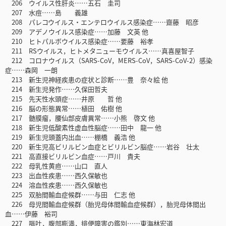
206 ウイルス性肝炎……五石 圭司
207 水痘……島 義雄
208 パレコウイルス・エンテロウイルス感染症……齋藤 昭彦
209 アデノウイルス感染症……加藤 文英 他
210 ヒトパルボウイルス感染症……要藤 裕孝
211 RSウイルス，ヒトメタニューモウイルス……真喜屋智子
212 コロナウイルス（SARS-CoV，MERS-CoV，SARS-CoV-2）感染
症……森岡 一朗
213 新生児神経疾患の症状と診断……豊 奈々絵 他
214 新生児発作……久保田哲夫
215 先天性水頭症……井原 哲 他
216 脳の形態異常……植田 佑樹 他
217 髄膜瘤，腰仙部皮膚異常……小熊 啓文 他
218 新生児低酸素性虚血性脳症……田中 龍一 他
219 新生児頭蓋内出血……棚橋 義浩 他
220 新生児高ビリルビン血症とビリルビン脳症……岩谷 壮太
221 高直接ビリルビン血症……戸川 貴夫
222 母乳性黄疸……山口 直人
223 出血性疾患……西久保敏也
224 溶血性疾患……西久保敏也
225 双胎間輸血症候群……与田 仁志 他
226 母児間輸血症候群（胎児母体間輸血症候群），胎児母体間出
血……伊藤 裕司
227 嘔吐，腹部膨満，排便障害の鑑別……東海林宏道