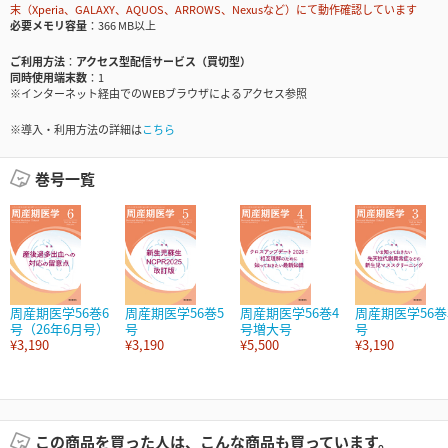
末（Xperia、GALAXY、AQUOS、ARROWS、Nexusなど）にて動作確認しています
必要メモリ容量
366 MB以上
ご利用方法
アクセス型配信サービス（買切型）
同時使用端末数
1
※インターネット経由でのWEBブラウザによるアクセス参照
※導入・利用方法の詳細は
こちら
巻号一覧
周産期医学56巻6
周産期医学56巻5
周産期医学56巻4
周産期医学56巻
号（26年6月号）
号
号増大号
号
¥3,190
¥3,190
¥5,500
¥3,190
この商品を買った人は、こんな商品も買っています。