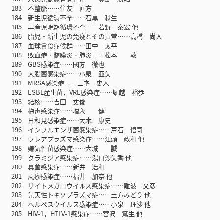
183 不整脈……住友 直方
184 新生児循環不全……石黒 秋生
185 早産児晩期循環不全……若野 泰宏 他
186 胎児・新生児の免疫とその異常……高橋 尚人
187 血球貪食症候群……田中 太平
188 敗血症・髄膜炎・肺炎……松本 敦
189 GBS感染症……國方 徹也
190 大腸菌感染症……小泉 亜矢
191 MRSA感染症……三宅 史人
192 ESBL産生菌，VRE感染症……堀越 裕歩
193 結核……吉田 丈俊
194 梅毒感染症……増永 健
195 日和見感染症……大木 康史
196 インフルエンザ菌感染症……戸石 悟司
197 ウレアプラズマ感染症……江頭 政和 他
198 嫌気性菌感染症……大城 誠
199 クラミジア感染症……湯口沙矢香 他
200 真菌感染症……新井 浩和
201 風疹感染症……福井 加奈 他
202 サイトメガロウイルス感染症……難波 文彦
203 先天性トキソプラズマ症……土方みどり 他
204 ヘルペスウイルス感染症……小泉 理沙 他
205 HIV-1，HTLV-1感染症……宮沢 篤生 他