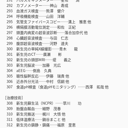
292 カプノメーター……神山 寿成
293 血液ガス検査……熊澤 健介
294 呼吸機能検査……山田 洋輔
295 気管支ファイバースコピー……溝上 雅恵 他
296 横隔膜活動電位測定……和佐 正紀
297 頭蓋内病変の超音波診断……落合加奈代 他
298 心臓超音波検査……与田 仁志
299 腹部超音波検査……河野 達夫
300 新生児の単純X線撮影……青木 龍
301 新生児のCT……廣瀬 彬
302 新生児の頭部MRI……堤 義之
303 新生児脳波……加藤 光広
304 aEEG……側島 久典
305 聴性脳幹反応……伊藤 瑞貴 他
306 近赤外分光法……中村 信嗣 他
307 食道pH検査（食道pHモニタリング）……西澤 拓哉 他
［治療技術］
308 新生児蘇生法（NCPR）……草川 功
309 胎盤血輸血……細野 茂春
310 新生児搬送……梶川 大悟 他
311 低体温療法……鍋谷まこと 他
312 新生児の鎮静・鎮痛……福原 里恵