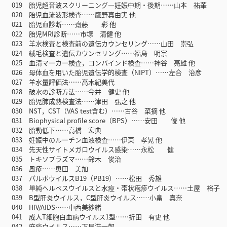
019 胎児超音波スクリーニング―妊娠中期・後期……山本 祐華
020 胎児血流波形検査……鷹野真由実 他
021 胎児血診断……齋藤 彩 他
022 胎児MRI診断……市塚 清健 他
023 羊水検査と検査前の遺伝カウンセリング……山田 崇弘
024 絨毛検査と遺伝カウンセリング……福島 明宗
025 血清マーカー検査，コンバインド検査……神谷 亮雄 他
026 母体血を用いた胎児遺伝学的検査（NIPT）……左合 治彦
027 羊水量評価法……高木紀美代
028 破水の診断方法……今井 健史 他
029 胎児肺成熟検査法……津田 弘之 他
030 NST，CST（VAS test含む）……古谷 菜摘 他
031 Biophysical profile score（BPS）……安田 俊 他
032 胎動低下……高橋 宏典
033 妊娠中のルーチン血液検査……伊東 孝晃 他
034 先天性サイトメガロウイルス感染……永松 健
035 トキソプラズマ……鈴木 俊治
036 風疹……奥田 美加
037 パルボウイルスB19（PB19）……松田 秀雄
038 単純ヘルペスウイルスと水痘・帯状疱疹ウイルス……土屋 裕子
039 B型肝炎ウイルス，C型肝炎ウイルス……小畠 真奈
040 HIV/AIDS……中西美紗緒
041 成人T細胞白血病ウイルス1型……折田 有史 他
042 麻疹ウイルス……下屋浩一郎