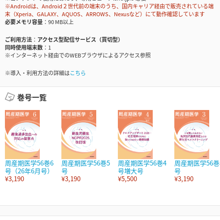
※Androidは、Android２世代前の端末のうち、国内キャリア経由で販売されている端
末（Xperia、GALAXY、AQUOS、ARROWS、Nexusなど）にて動作確認しています
必要メモリ容量
90 MB以上
ご利用方法
アクセス型配信サービス（買切型）
同時使用端末数
1
※インターネット経由でのWEBブラウザによるアクセス参照
※導入・利用方法の詳細は
こちら
巻号一覧
周産期医学56巻6
周産期医学56巻5
周産期医学56巻4
周産期医学56巻
号（26年6月号）
号
号増大号
号
¥3,190
¥3,190
¥5,500
¥3,190