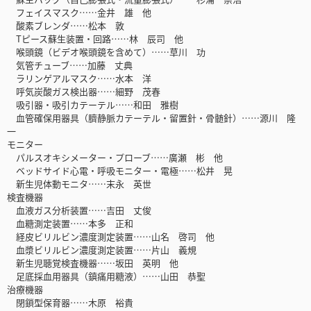
フェイスマスク……金井 雄 他
酸素ブレンダ……松本 敦
Tピース蘇生装置・回路……林 辰司 他
喉頭鏡（ビデオ喉頭鏡を含めて）……草川 功
気管チューブ……加藤 丈典
ラリンゲアルマスク……水本 洋
呼気炭酸ガス検出器……細野 茂春
吸引器・吸引カテーテル……和田 雅樹
血管確保用器具（臍静脈カテーテル・留置針・骨髄針）……源川 隆
一
モニター
パルスオキシメーター・プローブ……廣瀬 彬 他
ベッドサイド心電・呼吸モニター・電極……松井 晃
新生児体動モニタ……末永 英世
検査機器
血液ガス分析装置……吉田 丈俊
血糖測定装置……本多 正和
経皮ビリルビン濃度測定装置……山名 啓司 他
血漿ビリルビン濃度測定装置……片山 義規
新生児聴覚検査機器……坂田 英明 他
足底採血用器具（鎮痛用糖液）……山田 恭聖
治療機器
閉鎖型保育器……木原 裕貴