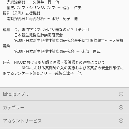
光線治療器……久保井 徹 他
輸液ポンプ・シリンジポンプ……荒堀 仁美
授乳（母乳）支援機器
電動搾乳器と母乳分析……水野 紀子 他
連載 今，専門学会では何が話題なのか？【第6回】
日本新生児慢性肺疾患研究会
第30回日本新生児慢性肺疾患研究会@千葉市 開催報告……大曽根
義輝
第30回日本新生児慢性肺疾患研究会……木部 匡哉
研究 NICUにおける薬剤師と医師・看護師との連携について
―NICUにおける薬剤師介入の実態および医薬品の安全性確保に
関するアンケート調査より……越智奈津子 他.
isho.jpアプリ
カテゴリー
アカウントサービス