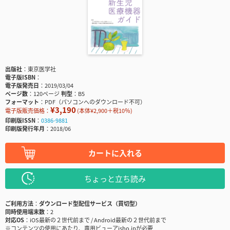
出版社
東京医学社
電子版ISBN
電子版発売日
2019/03/04
ページ数
120ページ
判型
B5
フォーマット
PDF（パソコンへのダウンロード不可）
¥3,190
電子版販売価格：
(本体¥2,900＋税10％)
印刷版ISSN
0386-9881
印刷版発行年月
2018/06
カートに入れる
ちょっと立ち読み
ご利用方法
ダウンロード型配信サービス（買切型）
同時使用端末数
2
対応OS
iOS最新の２世代前まで / Android最新の２世代前まで
※コンテンツの使用にあたり、専用ビューアisho.jpが必要