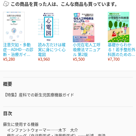
この商品を買った人は、こんな商品も買っています。
注意欠如・多動
読み方だけは確
小児在宅人工呼
基礎からわか
症―ADHD―の診
実に身につく心
吸療法マニュア
る！若手整形外
断・治療ガイ...
電図
ル 第2版
科医のための...
¥5,280
¥3,960
¥5,500
¥7,700
概要
【特集】産科での新生児医療機器ガイド
目次
蘇生に使用する機器
インファントウォーマー……木下 大介
蘇生バッグ（自己膨張式・流量膨張式）……杉浦 崇浩