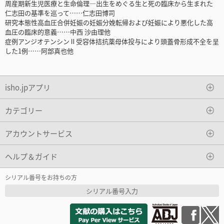
周産期新生児医療と生命倫理―出生をめぐる生と死の臨床から生まれた
仁志田の基準を巡って……仁志田博司
研究本態性高血圧合併妊娠の妊娠分娩転帰および妊娠により悪化した高
血圧の臨床的意義……中西 沙由理他
症例アンジオテンシンⅡ受容体拮抗薬母体投与により頭蓋骨形成不全を呈
した1例……阿部真也他
isho.jpアプリ
カテゴリー
アカウントサービス
ヘルプ＆ガイド
シリアル番号をお持ちの方
シリアル番号入力