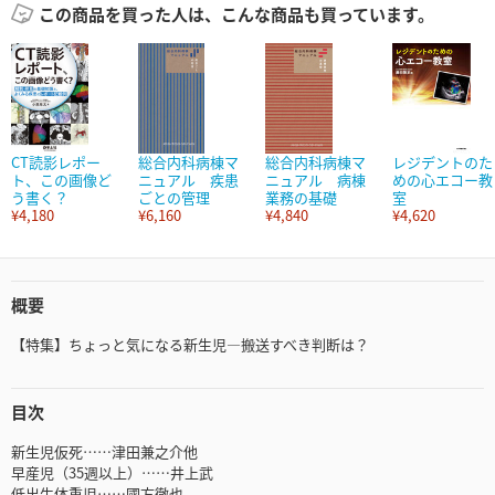
この商品を買った人は、こんな商品も買っています。
CT読影レポー
総合内科病棟マ
総合内科病棟マ
レジデントのた
ト、この画像ど
ニュアル 疾患
ニュアル 病棟
めの心エコー教
う書く？
ごとの管理
業務の基礎
室
¥4,180
¥6,160
¥4,840
¥4,620
概要
【特集】ちょっと気になる新生児―搬送すべき判断は？
目次
新生児仮死……津田兼之介他
早産児（35週以上）……井上武
低出生体重児……國方徹也