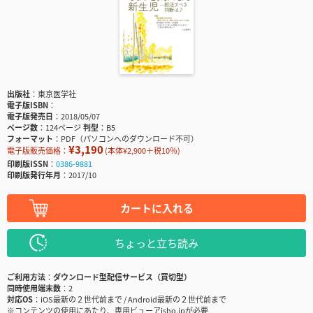
出版社
東京医学社
電子版ISBN
電子版発売日
2018/05/07
ページ数
124ページ
判型
B5
フォーマット
PDF（パソコンへのダウンロード不可）
¥3,190
電子版販売価格：
(本体¥2,900＋税10％)
印刷版ISSN
0386-9881
印刷版発行年月
2017/10
カートに入れる
ちょっと立ち読み
ご利用方法
ダウンロード型配信サービス（買切型）
同時使用端末数
2
対応OS
iOS最新の２世代前まで / Android最新の２世代前まで
※コンテンツの使用にあたり、専用ビューアisho.jpが必要