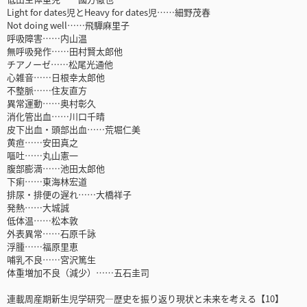
Light for dates児とHeavy for dates児……細野茂春
Not doing well……飛驒麻里子
呼吸障害……内山温
無呼吸発作……田村賢太郎他
チアノーゼ……松尾光通他
心雑音……日根幸太郎他
不整脈……住友直方
異常運動……奥村彰久
消化管出血……川口千晴
皮下出血・頭部出血……荒堀仁美
黄疸……安田真之
嘔吐……丸山憲一
腹部膨満……池田太郎他
下痢……東海林宏道
排尿・排便の遅れ……大橋祥子
発熱……大城誠
低体温……松本敦
外表異常……石原千詠
浮腫……福原里恵
哺乳不良……宮沢篤生
体重増加不良（減少）……五石圭司
連載周産期新生児学研究―歴史を振り返り現状と未来を考える【10】