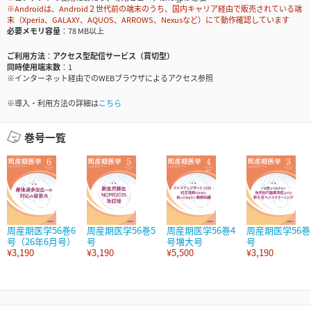
※Androidは、Android２世代前の端末のうち、国内キャリア経由で販売されている端
末（Xperia、GALAXY、AQUOS、ARROWS、Nexusなど）にて動作確認しています
必要メモリ容量
78 MB以上
ご利用方法
アクセス型配信サービス（買切型）
同時使用端末数
1
※インターネット経由でのWEBブラウザによるアクセス参照
※導入・利用方法の詳細は
こちら
巻号一覧
周産期医学56巻6
周産期医学56巻5
周産期医学56巻4
周産期医学56巻
号（26年6月号）
号
号増大号
号
¥3,190
¥3,190
¥5,500
¥3,190