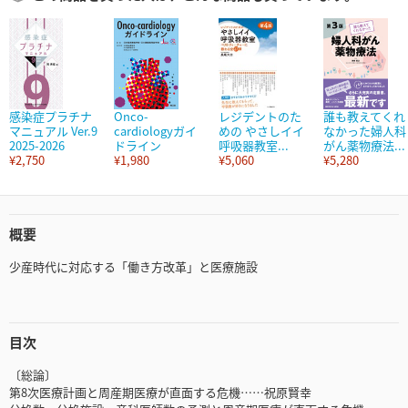
感染症プラチナ
Onco-
レジデントのた
誰も教えてくれ
マニュアル Ver.9
cardiologyガイ
めの やさしイイ
なかった婦人科
2025-2026
ドライン
呼吸器教室...
がん薬物療法...
¥2,750
¥1,980
¥5,060
¥5,280
概要
少産時代に対応する「働き方改革」と医療施設
目次
〔総論〕
第8次医療計画と周産期医療が直面する危機……祝原賢幸