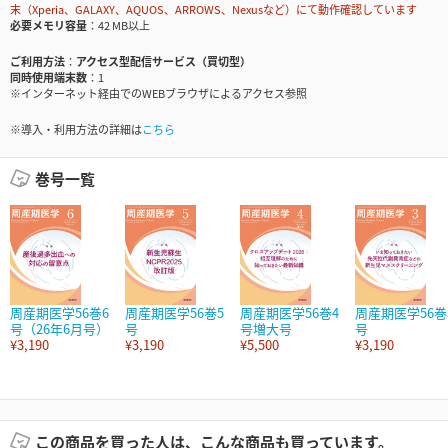
末（Xperia、GALAXY、AQUOS、ARROWS、Nexusなど）にて動作確認しています
必要メモリ容量
42 MB以上
ご利用方法
アクセス型配信サービス（買切型）
同時使用端末数
1
※インターネット経由でのWEBブラウザによるアクセス参照
※導入・利用方法の詳細は
こちら
巻号一覧
周産期医学56巻6
周産期医学56巻5
周産期医学56巻4
周産期医学56巻
号（26年6月号）
号
号増大号
号
¥3,190
¥3,190
¥5,500
¥3,190
この商品を買った人は、こんな商品も買っています。