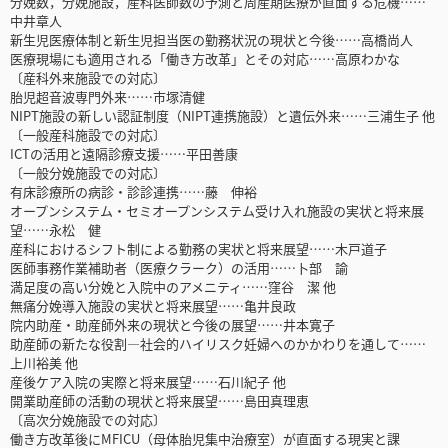
分娩数，分娩施設，産科医師数の予測と周産期医療が直面する危機……
中井章人
新生児医療体制と新生児担当医の勤務状況の現状と今後……高橋尚人
医療現場にも適用される「働き方改革」とその対応……高原わかな
〔産科外来施設での対応〕
胎児超音波専門外来……市塚清健
NIPT施設の新しい認証制度（NIPT連携施設）と遺伝外来……三浦生子 他
〔一般産科施設での対応〕
ICTの活用と遠隔診療支援……平田善康
〔一般分娩施設での対応〕
有床診療所の病診・診診連携……藤 伸裕
オープンシステム・セミオープンシステム受け入れ施設の実状と将来展
望……永松 健
産科におけるシフト制による勤務の実状と将来展望……木戸道子
医師事務作業補助者（医療クラーク）の活用……卜部 諭
満足度の高い分娩と入院中のアメニティ……窪谷 潔 他
無痛分娩導入施設の実状と将来展望……亀井良政
院内助産・助産師外来の現状と今後の展望……井本寛子
助産師の新たな役割―社会的ハイリスク妊婦へのかかわりを通して……
上川裕美 他
産後ケア入院の実際と将来展望……石川紀子 他
開業助産師の活動の現状と将来展望……島田真理恵
〔高次分娩施設での対応〕
働き方改革後にMFICU（母体胎児集中治療室）が直面する現実と課