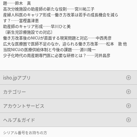
題……鈴木 真
高次分娩施設の助産師の新たな役割……宮川祐三子
産婦人科医のキャリア形成―働き方改革は若手の成長機会を減ら
す？……富樫嘉津恵
助産師のキャリア形成……早川ひと美
〔新生児診療施設での対応〕
働き方改革後のNICUが直面する現実問題と対応……中西秀彦
広大な医療圏で医師不足のなか，迫られる働き方改革……松本 敦 他
当院NICUの医療供給体制と今後の課題……源川隆一
少子化時代の周産期専門医に必要な研修とは？……河井昌彦
isho.jpアプリ
カテゴリー
アカウントサービス
ヘルプ＆ガイド
シリアル番号をお持ちの方