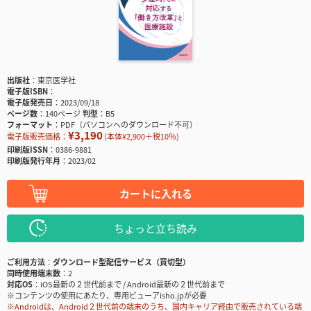
出版社
東京医学社
電子版ISBN
電子版発売日
2023/09/18
ページ数
140ページ
判型
B5
フォーマット
PDF（パソコンへのダウンロード不可）
¥3,190
電子版販売価格：
(本体¥2,900＋税10％)
印刷版ISSN
0386-9881
印刷版発行年月
2023/02
カートに入れる
ちょっと立ち読み
ご利用方法
ダウンロード型配信サービス（買切型）
同時使用端末数
2
対応OS
iOS最新の２世代前まで / Android最新の２世代前まで
※コンテンツの使用にあたり、専用ビューアisho.jpが必要
※Androidは、Android２世代前の端末のうち、国内キャリア経由で販売されている端