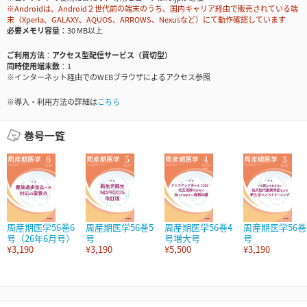
※Androidは、Android２世代前の端末のうち、国内キャリア経由で販売されている端
末（Xperia、GALAXY、AQUOS、ARROWS、Nexusなど）にて動作確認しています
必要メモリ容量
30 MB以上
ご利用方法
アクセス型配信サービス（買切型）
同時使用端末数
1
※インターネット経由でのWEBブラウザによるアクセス参照
※導入・利用方法の詳細は
こちら
巻号一覧
周産期医学56巻6
周産期医学56巻5
周産期医学56巻4
周産期医学56巻
号（26年6月号）
号
号増大号
号
¥3,190
¥3,190
¥5,500
¥3,190