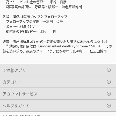
高ビリルビン血症の管理……米谷 昌彦
X線写真の評価法―呼吸器・腹部……海老原知博 他
各論 NICU退院後のケアとフォローアップ
フォローアップの実際……高田 栄子
栄養……相澤まどか
退院後の眼科診察……北岡 隆
連載 周産期新生児学研究―歴史を振り返り現状と未来を考える【8】
乳幼児突然死症候群（sudden infant death syndrome：SIDS）―その
謎を追い求め，遺族のグリーフケアにかかわった40年……仁志田博司
isho.jpアプリ
カテゴリー
アカウントサービス
ヘルプ＆ガイド