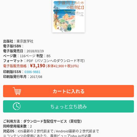
出版社
東京医学社
電子版ISBN
電子版発売日
2018/03/19
ページ数
116ページ
判型
B5
フォーマット
PDF（パソコンへのダウンロード不可）
¥3,190
電子版販売価格：
(本体¥2,900＋税10％)
印刷版ISSN
0386-9881
印刷版発行年月
2017/08
カートに入れる
ちょっと立ち読み
ご利用方法
ダウンロード型配信サービス（買切型）
同時使用端末数
2
対応OS
iOS最新の２世代前まで / Android最新の２世代前まで
※コンテンツの使用にあたり、専用ビューアisho.jpが必要