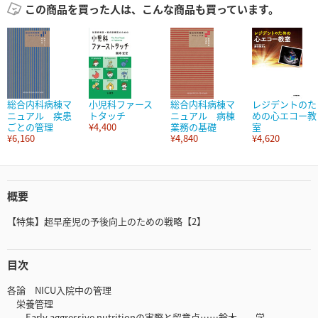
この商品を買った人は、こんな商品も買っています。
総合内科病棟マ
小児科ファース
総合内科病棟マ
レジデントのた
ニュアル 疾患
トタッチ
ニュアル 病棟
めの心エコー教
ごとの管理
¥4,400
業務の基礎
室
¥6,160
¥4,840
¥4,620
概要
【特集】超早産児の予後向上のための戦略【2】
目次
各論 NICU入院中の管理
栄養管理
Early aggressive nutritionの実際と留意点……鈴木 学