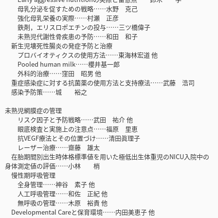
母乳分泌を促すための戦略……水野 克己
強化母乳栄養の実際……村瀬 正彦
鉄剤，エリスロポエチンの投与……三ツ橋偉子
未熟児代謝性骨疾患の予防……和田 和子
新生児壊死性腸炎の発症予防と治療
プロバイオティクスの使用方法……東海林宏道 他
Pooled human milk……櫻井基一郎
外科的治療……窪田 昭男 他
重症感染症に対する抗菌薬の使用方法と支持療法……武藤 浩司
感染予防策……城 裕之
未熟児網膜症の管理
リスク因子と予防戦略……武田 祐介 他
眼底検査と実施上の注意点……福原 里恵
抗VEGF療法とその位置づけ……清田眞理子
レーザー治療……齋藤 雄太
在胎期間別出生時体格標準値を用いた極低出生体重児のNICU入院中の
身体測定値の評価……小林 梢
慢性期呼吸管理
全身管理……神谷 素子 他
人工呼吸管理……和佐 正紀 他
無呼吸の管理……木原 裕貴 他
Developmental Careと保育環境……内田美恵子 他