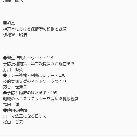
■視点
神戸市における保健所の役割と課題
伊地智 昭浩
●衛生行政キーワード・119
予防接種施策－第二次提言から現在まで
芳川 修久
●リレー連載・列島ランナー・100
多胎育児支援のネットワークづくり
落合 世津子
●予防と臨床のはざまで・159
組織のヘルスリテラシーを高める健康経営
福田 洋
●映画の時間
ローマ法王になる日まで
桜山 豊夫