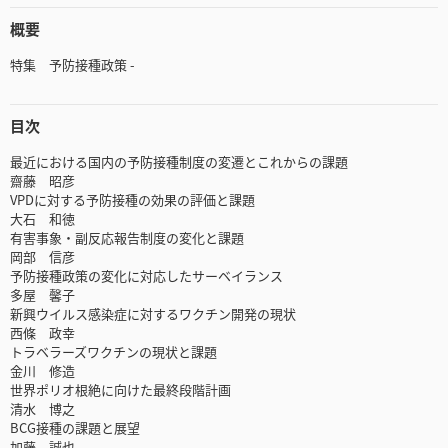
概要
特集 予防接種政策 -
目次
最近における国内の予防接種制度の変遷とこれからの課題
齋藤 昭彦
VPDに対する予防接種の効果の評価と課題
大石 和徳
有害事象・副反応報告制度の変化と課題
岡部 信彦
予防接種政策の変化に対応したサーベイランス
多屋 馨子
新興ウイルス感染症に対するワクチン開発の現状
西條 政幸
トラベラーズワクチンの現状と課題
金川 修造
世界ポリオ根絶に向けた最終段階計画
清水 博之
BCG接種の課題と展望
加藤 誠也