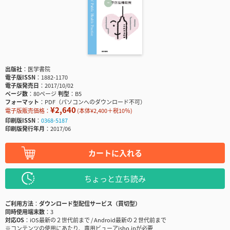
出版社
医学書院
電子版ISSN
1882-1170
電子版発売日
2017/10/02
ページ数
80ページ
判型
B5
フォーマット
PDF（パソコンへのダウンロード不可）
¥2,640
電子版販売価格：
(本体¥2,400＋税10％)
印刷版ISSN
0368-5187
印刷版発行年月
2017/06
カートに入れる
ちょっと立ち読み
ご利用方法
ダウンロード型配信サービス（買切型）
同時使用端末数
3
対応OS
iOS最新の２世代前まで / Android最新の２世代前まで
※コンテンツの使用にあたり、専用ビューアisho.jpが必要