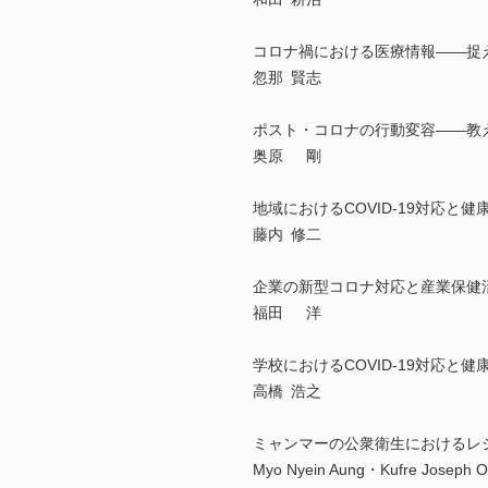
コロナ禍における医療情報――捉
忽那 賢志
ポスト・コロナの行動変容――教
奥原 剛
地域におけるCOVID-19対応と
藤内 修二
企業の新型コロナ対応と産業保健
福田 洋
学校におけるCOVID-19対応と
高橋 浩之
ミャンマーの公衆衛生におけるレジ
Myo Nyein Aung・Kufre Joseph 