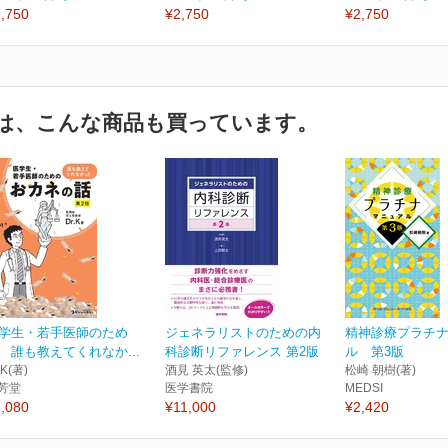
,750
¥2,750
¥2,750
は、こんな商品も買っています。
学生・若手医師のため
ジェネラリストのための内
精神診療プラチ
 誰も教えてくれなか...
科診断リファレンス 第2版
ル 第3版
.K(著)
酒見 英太(監修)
松崎 朝樹(著)
芳堂
医学書院
MEDSI
,080
¥11,000
¥2,420