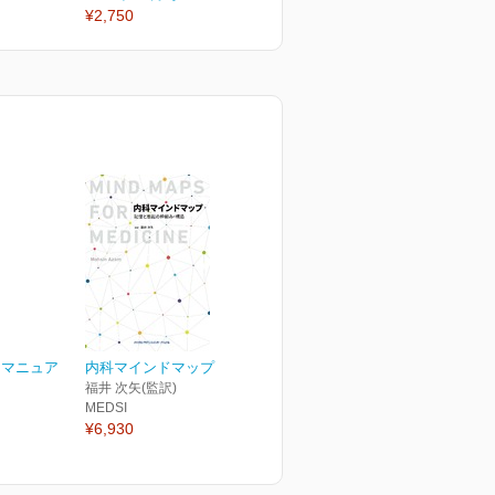
¥2,750
¥2,750
¥
ナマニュア
内科マインドマップ
福井 次矢(監訳)
MEDSI
¥6,930