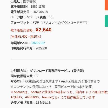
出版社
医学書院
電子版ISSN
1882-1170
電子版発売日
2022/08/29
ページ数
72ページ
判型
B5
フォーマット
PDF（パソコンへのダウンロード不可）
¥2,640
電子版販売価格：
(本体¥2,400＋税10％)
印刷版ISSN
0368-5187
印刷版発行年月
2022/08
ご利用方法
ダウンロード型配信サービス（買切型）
同時使用端末数
3
対応OS
iOS最新の２世代前まで / Android最新の２世代前まで
※コンテンツの使用にあたり、専用ビューアisho.jpが必要
※Androidは、Android２世代前の端末のうち、国内キャリア経由で販
AQUOS、ARROWS、Nexusなど）にて動作確認しています
必要メモリ容量
22 MB以上