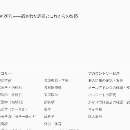
er 2021――残された課題とこれからの対応
眞
テゴリー
アカウントサービス
礎医学系
看護教員・学生
個人情報の確認・変更
床医学・内科系
各種医療職
メールアドレスの確認・変
床医学・外科系
東洋医学
パスワードの変更
床医学（領域別）
栄養学
かかりつけ書店の確認・変
床医学（テーマ別）
薬学
マイ本棚
会医学系・医学一般など
歯科学
購入履歴
礎看護
保健・体育