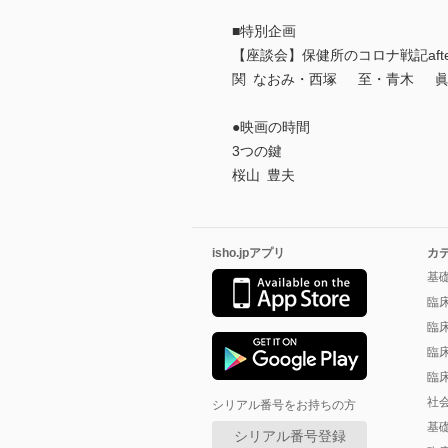
■特別企画
【座談会】保健所のコロナ戦記aft
関 なおみ・西塚 至・青木 
●映画の時間
3つの鍵
桜山 豊夫
isho.jpアプリ
カ
基
臨
臨
臨
臨
社
シリアル番号をお持ちの方
基
シリアル番号登録