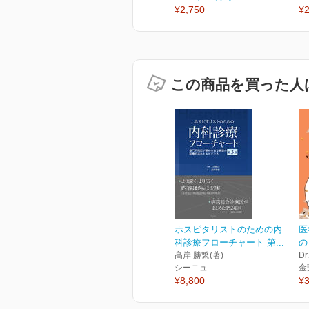
¥2,750
¥2
この商品を買った人
ホスピタリストのための内
医
科診療フローチャート 第...
の
髙岸 勝繁(著)
Dr
シーニュ
金
¥8,800
¥3