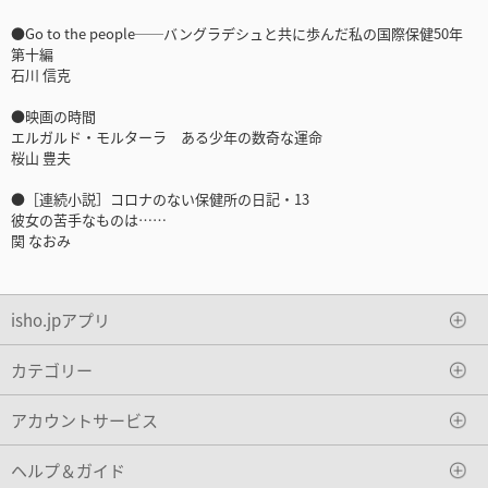
●Go to the people──バングラデシュと共に歩んだ私の国際保健50年
第十編
石川 信克
●映画の時間
エルガルド・モルターラ ある少年の数奇な運命
桜山 豊夫
●［連続小説］コロナのない保健所の日記・13
彼女の苦手なものは……
関 なおみ
isho.jpアプリ
カテゴリー
アカウントサービス
ヘルプ＆ガイド