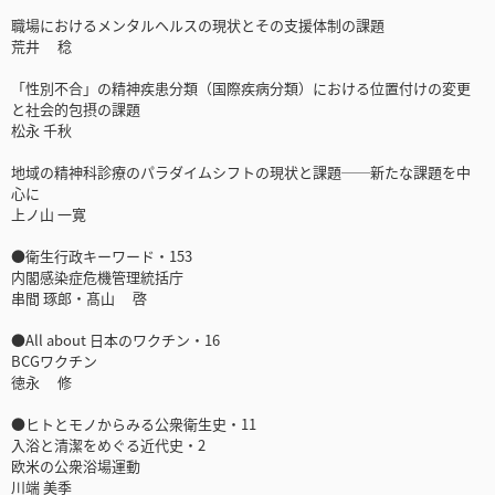
職場におけるメンタルヘルスの現状とその支援体制の課題
荒井 稔
「性別不合」の精神疾患分類（国際疾病分類）における位置付けの変更
と社会的包摂の課題
松永 千秋
地域の精神科診療のパラダイムシフトの現状と課題──新たな課題を中
心に
上ノ山 一寛
●衛生行政キーワード・153
内閣感染症危機管理統括庁
串間 琢郎・髙山 啓
●All about 日本のワクチン・16
BCGワクチン
徳永 修
●ヒトとモノからみる公衆衛生史・11
入浴と清潔をめぐる近代史・2
欧米の公衆浴場運動
川端 美季