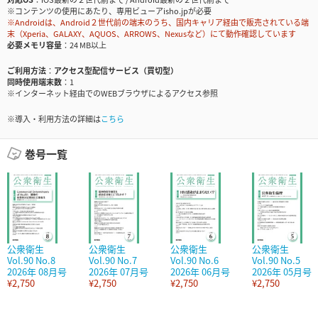
※コンテンツの使用にあたり、専用ビューアisho.jpが必要
※Androidは、Android２世代前の端末のうち、国内キャリア経由で販売されている端
末（Xperia、GALAXY、AQUOS、ARROWS、Nexusなど）にて動作確認しています
必要メモリ容量
24 MB以上
ご利用方法
アクセス型配信サービス（買切型）
同時使用端末数
1
※インターネット経由でのWEBブラウザによるアクセス参照
※導入・利用方法の詳細は
こちら
巻号一覧
公衆衛生
公衆衛生
公衆衛生
公衆衛生
Vol.90 No.8
Vol.90 No.7
Vol.90 No.6
Vol.90 No.5
2026年 08月号
2026年 07月号
2026年 06月号
2026年 05月号
¥2,750
¥2,750
¥2,750
¥2,750