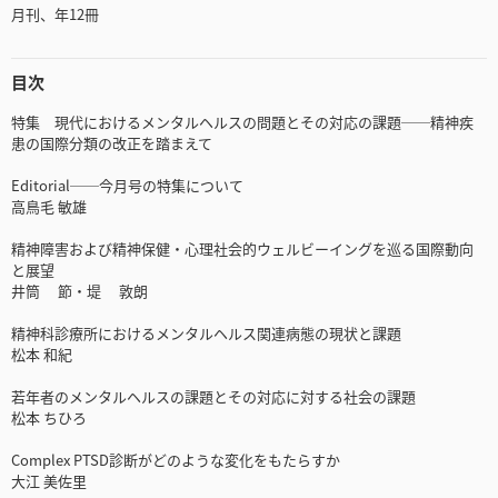
月刊、年12冊
目次
特集 現代におけるメンタルヘルスの問題とその対応の課題──精神疾
患の国際分類の改正を踏まえて
Editorial──今月号の特集について
高鳥毛 敏雄
精神障害および精神保健・心理社会的ウェルビーイングを巡る国際動向
と展望
井筒 節・堤 敦朗
精神科診療所におけるメンタルヘルス関連病態の現状と課題
松本 和紀
若年者のメンタルヘルスの課題とその対応に対する社会の課題
松本 ちひろ
Complex PTSD診断がどのような変化をもたらすか
大江 美佐里