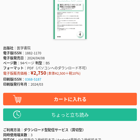
出版社
医学書院
電子版ISSN
1882-1170
電子版発売日
2024/04/08
ページ数
94ページ
判型
B5
フォーマット
PDF（パソコンへのダウンロード不可）
¥2,750
電子版販売価格：
(本体¥2,500＋税10％)
印刷版ISSN
0368-5187
印刷版発行年月
2024/03
カートに入れる
ちょっと立ち読み
ご利用方法
ダウンロード型配信サービス（買切型）
同時使用端末数
3
対応OS
iOS最新の２世代前まで / Android最新の２世代前まで