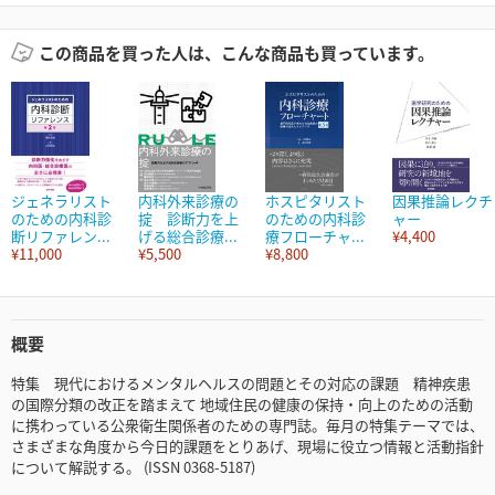
この商品を買った人は、こんな商品も買っています。
ジェネラリスト
内科外来診療の
ホスピタリスト
因果推論レクチ
のための内科診
掟 診断力を上
のための内科診
ャー
断リファレン...
げる総合診療...
療フローチャ...
¥4,400
¥11,000
¥5,500
¥8,800
概要
特集 現代におけるメンタルヘルスの問題とその対応の課題 精神疾患
の国際分類の改正を踏まえて 地域住民の健康の保持・向上のための活動
に携わっている公衆衛生関係者のための専門誌。毎月の特集テーマでは、
さまざまな角度から今日的課題をとりあげ、現場に役立つ情報と活動指針
について解説する。 (ISSN 0368-5187)