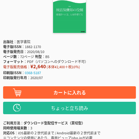
出版社
医学書院
電子版ISSN
1882-1170
電子版発売日
2020/08/10
ページ数
72ページ
判型
B5
フォーマット
PDF（パソコンへのダウンロード不可）
¥2,640
電子版販売価格：
(本体¥2,400＋税10％)
印刷版ISSN
0368-5187
印刷版発行年月
2020/07
カートに入れる
ちょっと立ち読み
ご利用方法
ダウンロード型配信サービス（買切型）
同時使用端末数
3
対応OS
iOS最新の２世代前まで / Android最新の２世代前まで
※コンテンツの使用にあたり、専用ビューアisho.jpが必要