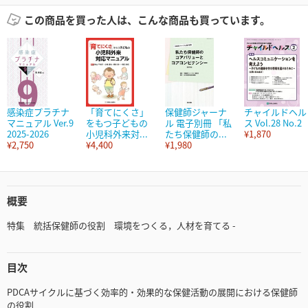
この商品を買った人は、こんな商品も買っています。
感染症プラチナ
「育てにくさ」
保健師ジャーナ
チャイルドヘル
マニュアル Ver.9
をもつ子どもの
ル 電子別冊 「私
ス Vol.28 No.2
2025-2026
小児科外来対...
たち保健師の...
¥1,870
¥2,750
¥4,400
¥1,980
概要
特集 統括保健師の役割 環境をつくる，人材を育てる -
目次
PDCAサイクルに基づく効率的・効果的な保健活動の展開における保健師
の役割