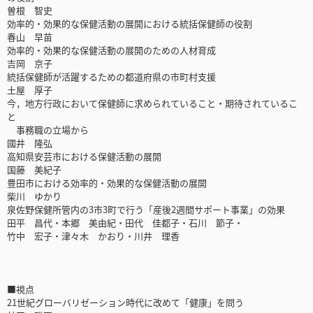
曽根 智史
効率的・効果的な保健活動の展開における統括保健師の役割
春山 早苗
効率的・効果的な保健活動の展開のための人材育成
吉岡 京子
統括保健師が活躍するための都道府県の市町村支援
土屋 厚子
今，地方行政において保健師に求められていること・期待されているこ
と
事務職の立場から
國井 隆弘
高知県安芸市における保健活動の展開
国藤 美紀子
豊田市における効率的・効果的な保健活動の展開
柴川 ゆかり
泉佐野保健所管内の3市3町で行う「産後2週間サポート事業」の効果
田平 昌代・本郷 美由紀・田代 佳都子・石川 節子・
竹中 宏子・津々木 かおり・川井 理香
■視点
21世紀グローバリゼーション時代に改めて「健康」を問う