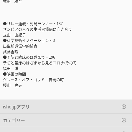
林田 雅至
●リレー連載・列島ランナー・137
ザンビアの人々の生活習慣病に向き合う
立山 由紀子
●科学技術イノベーション・3
出生前遺伝学的検査
武藤香織
●予防と臨床のはざまで・196
予防と臨床のはざまから見るコロナ(その3)
福田 洋
●映画の時間
グレース・オブ・ゴッド 告発の時
桜山 豊夫
isho.jpアプリ
カテゴリー