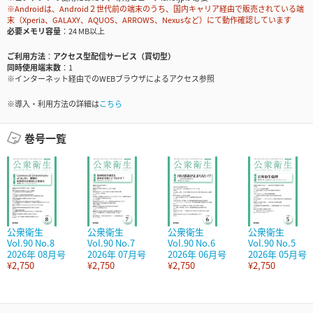
※Androidは、Android２世代前の端末のうち、国内キャリア経由で販売されている端
末（Xperia、GALAXY、AQUOS、ARROWS、Nexusなど）にて動作確認しています
必要メモリ容量
24 MB以上
ご利用方法
アクセス型配信サービス（買切型）
同時使用端末数
1
※インターネット経由でのWEBブラウザによるアクセス参照
※導入・利用方法の詳細は
こちら
巻号一覧
公衆衛生
公衆衛生
公衆衛生
公衆衛生
Vol.90 No.8
Vol.90 No.7
Vol.90 No.6
Vol.90 No.5
2026年 08月号
2026年 07月号
2026年 06月号
2026年 05月号
¥2,750
¥2,750
¥2,750
¥2,750