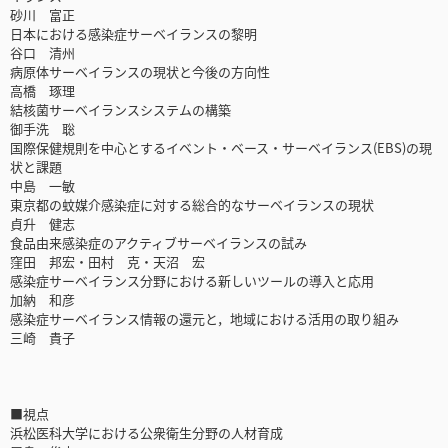
砂川 富正
日本における感染症サーベイランスの黎明
谷口 清州
病原体サーベイランスの現状と今後の方向性
高橋 琢理
結核菌サーベイランスシステムの構築
御手洗 聡
国際保健規則を中心とするイベント・ベース・サーベイランス(EBS)の現
状と課題
中島 一敏
東京都の蚊媒介感染症に対する総合的なサーベイランスの現状
貞升 健志
食品由来感染症のアクティブサーベイランスの試み
窪田 邦宏・田村 克・天沼 宏
感染症サーベイランス分野における新しいツールの導入と応用
加納 和彦
感染症サーベイランス情報の還元と，地域における活用の取り組み
三崎 貴子
■視点
浜松医科大学における公衆衛生分野の人材育成