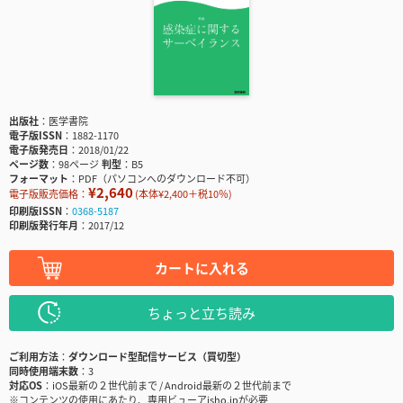
出版社
医学書院
電子版ISSN
1882-1170
電子版発売日
2018/01/22
ページ数
98ページ
判型
B5
フォーマット
PDF（パソコンへのダウンロード不可）
¥2,640
電子版販売価格：
(本体¥2,400＋税10％)
印刷版ISSN
0368-5187
印刷版発行年月
2017/12
カートに入れる
ちょっと立ち読み
ご利用方法
ダウンロード型配信サービス（買切型）
同時使用端末数
3
対応OS
iOS最新の２世代前まで / Android最新の２世代前まで
※コンテンツの使用にあたり、専用ビューアisho.jpが必要