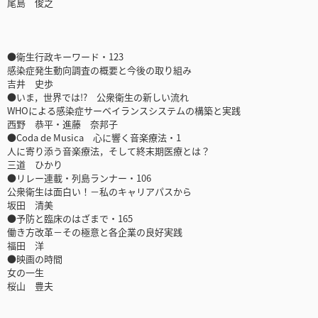
尾島 俊之
●衛生行政キーワード・123
感染症発生動向調査の概要と今後の取り組み
吉井 史歩
●いま，世界では!? 公衆衛生の新しい流れ
WHOによる感染症サーベイランスシステムの構築と実践
西野 恭平・進藤 奈邦子
●Coda de Musica 心に響く音楽療法・1
人に寄り添う音楽療法，そして終末期医療とは？
三道 ひかり
●リレー連載・列島ランナー・106
公衆衛生は面白い！－私のキャリアパスから
坂田 清美
●予防と臨床のはざまで・165
働き方改革－その極意と各企業の良好実践
福田 洋
●映画の時間
女の一生
桜山 豊夫