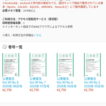
※Androidは、Android２世代前の端末のうち、国内キャリア経由で販売されている端
末（Xperia、GALAXY、AQUOS、ARROWS、Nexusなど）にて動作確認しています
必要メモリ容量
24 MB以上
ご利用方法
アクセス型配信サービス（買切型）
同時使用端末数
1
※インターネット経由でのWEBブラウザによるアクセス参照
※導入・利用方法の詳細は
こちら
巻号一覧
公衆衛生
公衆衛生
公衆衛生
公衆衛生
Vol.90 No.8
Vol.90 No.7
Vol.90 No.6
Vol.90 No.5
2026年 08月号
2026年 07月号
2026年 06月号
2026年 05月号
¥2,750
¥2,750
¥2,750
¥2,750