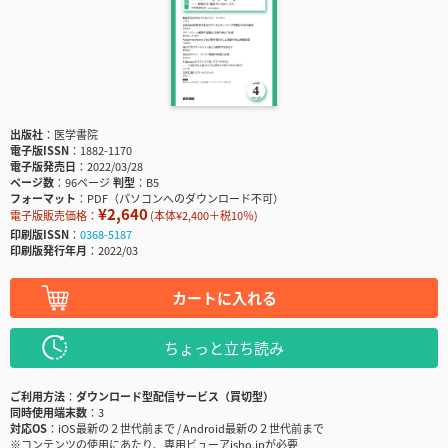
出版社
医学書院
電子版ISSN
1882-1170
電子版発売日
2022/03/28
ページ数
96ページ
判型
B5
フォーマット
PDF（パソコンへのダウンロード不可）
¥2,640
電子版販売価格：
(本体¥2,400＋税10％)
印刷版ISSN
0368-5187
印刷版発行年月
2022/03
カートに入れる
ちょっと立ち読み
ご利用方法
ダウンロード型配信サービス（買切型）
同時使用端末数
3
対応OS
iOS最新の２世代前まで / Android最新の２世代前まで
※コンテンツの使用にあたり、専用ビューアisho.jpが必要