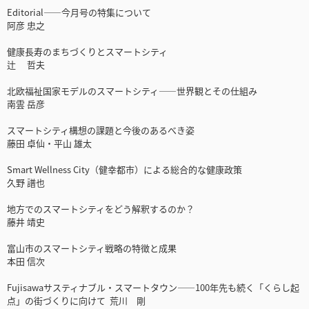
Editorial――今月号の特集について
阿彦 忠之
健康長寿のまちづくりとスマートシティ
辻 哲夫
北欧福祉国家モデルのスマートシティ――世界観とその仕組み
南雲 岳彦
スマートシティ構想の課題と今後のあるべき姿
藤田 卓仙・平山 雄太
Smart Wellness City（健幸都市）による総合的な健康政策
久野 譜也
地方でのスマートシティをどう解釈するのか？
藤井 靖史
富山市のスマートシティ戦略の特徴と成果
本田 信次
Fujisawaサスティナブル・スマートタウン――100年先も続く「くらし起
点」の街づくりに向けて 荒川 剛