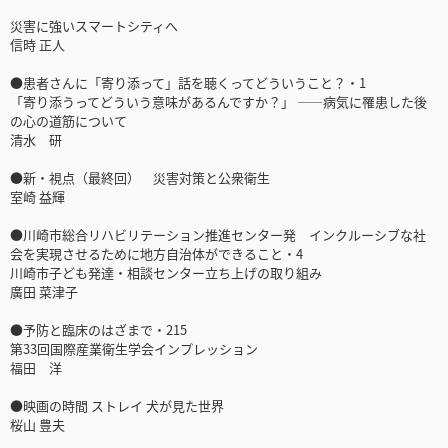
災害に強いスマートシティへ
信時 正人
●患者さんに「寄り添って」話を聴くってどういうこと？・1
「寄り添うってどういう意味があるんですか？」 ――病気に罹患した後
の心の道筋について
清水 研
●新・視点（最終回） 災害対策と公衆衛生
室崎 益輝
●川崎市総合リハビリテーション推進センター発 インクルーシブな社
会を実現させるために地方自治体ができること・4
川崎市子ども発達・相談センター立ち上げの取り組み
廣田 菜津子
●予防と臨床のはざまで・215
第33回国際産業衛生学会インプレッション
福田 洋
●映画の時間 ストレイ 犬が見た世界
桜山 豊夫