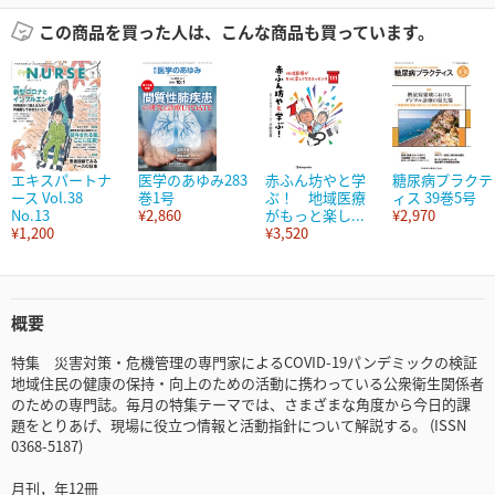
この商品を買った人は、こんな商品も買っています。
エキスパートナ
医学のあゆみ283
赤ふん坊やと学
糖尿病プラクテ
ース Vol.38
巻1号
ぶ！ 地域医療
ィス 39巻5号
No.13
¥2,860
がもっと楽し...
¥2,970
¥1,200
¥3,520
概要
特集 災害対策・危機管理の専門家によるCOVID-19パンデミックの検証
地域住民の健康の保持・向上のための活動に携わっている公衆衛生関係者
のための専門誌。毎月の特集テーマでは、さまざまな角度から今日的課
題をとりあげ、現場に役立つ情報と活動指針について解説する。 (ISSN
0368-5187)
月刊，年12冊