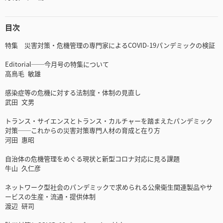
目次
特集 災害対策・危機管理の専門家によるCOVID-19パンデミックの検証
Editorial──今月号の特集について
高鳥毛 敏雄
感染症等の危機に対する法制度・体制の見直し
武田 文男
トランス・サイエンスとトランス・カルチャーを踏まえたパンデミック
対策──これからの災害対策専門人材の育成と在り方
河田 惠昭
自治体の危機管理をめぐる現状と新型コロナ対応に見る課題
牛山 久仁彦
ネットワーク型社会のパンデミックで求められる公衆衛生関連製品やサ
ービスの生産・流通・提供体制
渡辺 研司