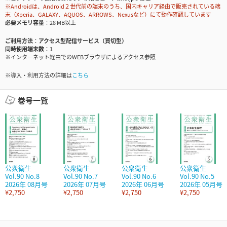
※Androidは、Android２世代前の端末のうち、国内キャリア経由で販売されている端
末（Xperia、GALAXY、AQUOS、ARROWS、Nexusなど）にて動作確認しています
必要メモリ容量
28 MB以上
ご利用方法
アクセス型配信サービス（買切型）
同時使用端末数
1
※インターネット経由でのWEBブラウザによるアクセス参照
※導入・利用方法の詳細は
こちら
巻号一覧
公衆衛生
公衆衛生
公衆衛生
公衆衛生
Vol.90 No.8
Vol.90 No.7
Vol.90 No.6
Vol.90 No.5
2026年 08月号
2026年 07月号
2026年 06月号
2026年 05月号
¥2,750
¥2,750
¥2,750
¥2,750