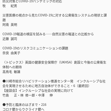
防災対策とCOVID-19パンデミックの対応
牧 紀男
災害医療の視点から見たCOVID-19に対する公衆衛生システムの現状と課
題
阿南 英明
COVID-19報道の検証を試みる──自然災害の報道との比較から
近藤 誠司
COVID-19のリスクコミュニケーションの課題
奈良 由美子
〈トピックス〉英国の健康安全保障庁（UKHSA）創設と今後の公衆衛生
体制への期待
高鳥毛 敏雄
●川崎市総合リハビリテーション推進センター発 インクルーシブな社
会を実現させるために地方自治体ができること・6（最終回）
【座談会】インクルーシブな社会の実現に向けて
竹島 正・林 修一郎・中澤 伸
●予防と臨床のはざまで・216
コロナ鬱からウクライナ鬱へ