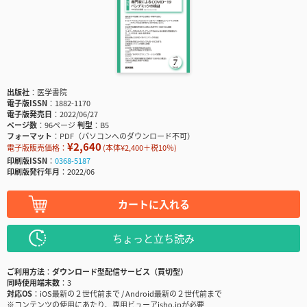
出版社
医学書院
電子版ISSN
1882-1170
電子版発売日
2022/06/27
ページ数
96ページ
判型
B5
フォーマット
PDF（パソコンへのダウンロード不可）
¥2,640
電子版販売価格：
(本体¥2,400＋税10％)
印刷版ISSN
0368-5187
印刷版発行年月
2022/06
カートに入れる
ちょっと立ち読み
ご利用方法
ダウンロード型配信サービス（買切型）
同時使用端末数
3
対応OS
iOS最新の２世代前まで / Android最新の２世代前まで
※コンテンツの使用にあたり、専用ビューアisho.jpが必要