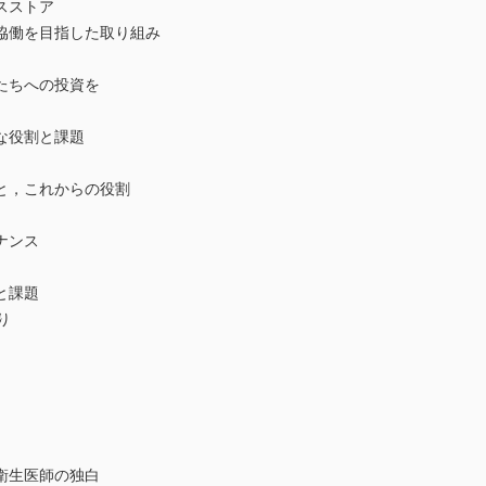
スストア
協働を目指した取り組み
たちへの投資を
な役割と課題
と，これからの役割
ナンス
と課題
り
衛生医師の独白