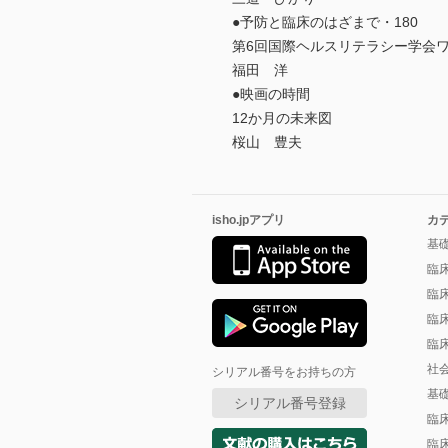
●予防と臨床のはざまで・180
第6回国際ヘルスリテラシー学会
福田 洋
●映画の時間
12か月の未来図
桜山 豊夫
isho.jpアプリ
カ
基
臨
臨
臨
臨
社
シリアル番号をお持ちの方
基
シリアル番号登録
臨
臨