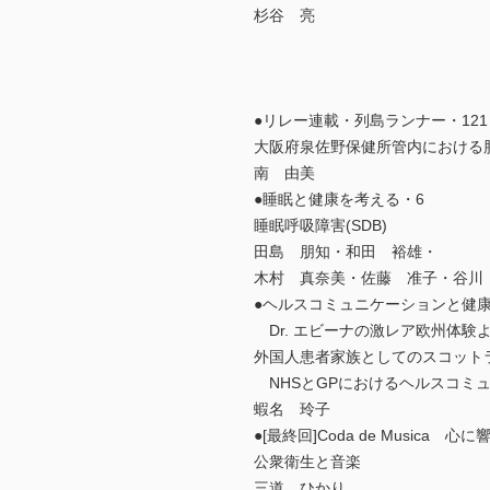
杉谷 亮
●リレー連載・列島ランナー・121
大阪府泉佐野保健所管内における
南 由美
●睡眠と健康を考える・6
睡眠呼吸障害(SDB)
田島 朋知・和田 裕雄・
木村 真奈美・佐藤 准子・谷川
●ヘルスコミュニケーションと健
Dr. エビーナの激レア欧州体験よ
外国人患者家族としてのスコット
NHSとGPにおけるヘルスコミ
蝦名 玲子
●[最終回]Coda de Musica 心
公衆衛生と音楽
三道 ひかり