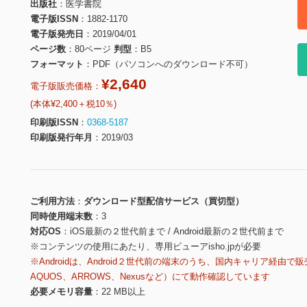
出版社
医学書院
電子版ISSN
1882-1170
電子版発売日
2019/04/01
ページ数
80ページ
判型
B5
フォーマット
PDF（パソコンへのダウンロード不可）
¥2,640
電子版販売価格：
(本体¥2,400＋税10％)
印刷版ISSN
0368-5187
印刷版発行年月
2019/03
ご利用方法
ダウンロード型配信サービス（買切型）
同時使用端末数
3
対応OS
iOS最新の２世代前まで / Android最新の２世代前まで
※コンテンツの使用にあたり、専用ビューアisho.jpが必要
※Androidは、Android２世代前の端末のうち、国内キャリア経由で販
AQUOS、ARROWS、Nexusなど）にて動作確認しています
必要メモリ容量
22 MB以上