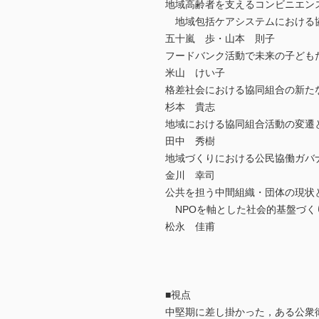
地域高齢者を支えるコンビニエン
地域包括ケアシステムにおける
五十嵐 歩・山本 則子
フードバンク活動で未来の子ども
米山 けい子
格差社会における協同組合の新た
杉本 貴志
地域における協同組合活動の変遷
田中 秀樹
地域づくりにおける公民協働ガバ
金川 幸司
公共を担う中間組織・団体の現状
NPOを軸とした社会的基盤づく
松永 佳甫
■視点
中堅期に差し掛かった，ある公衆