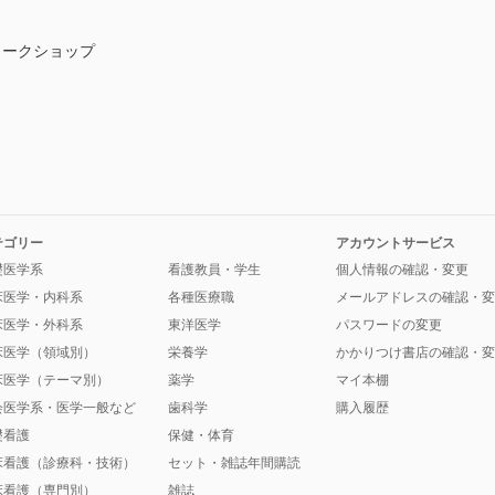
ワークショップ
テゴリー
アカウントサービス
礎医学系
看護教員・学生
個人情報の確認・変更
床医学・内科系
各種医療職
メールアドレスの確認・変
床医学・外科系
東洋医学
パスワードの変更
床医学（領域別）
栄養学
かかりつけ書店の確認・変
床医学（テーマ別）
薬学
マイ本棚
会医学系・医学一般など
歯科学
購入履歴
礎看護
保健・体育
床看護（診療科・技術）
セット・雑誌年間購読
床看護（専門別）
雑誌